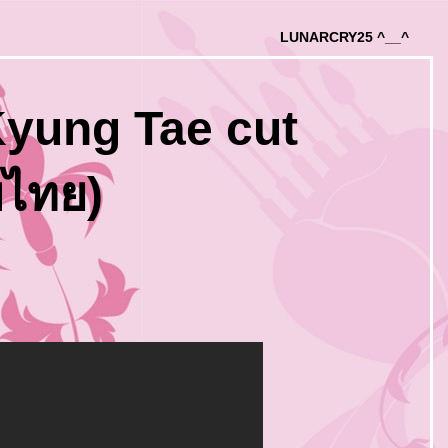
LUNARCRY25 ^__^
 Kyung Tae cut
บไทย)