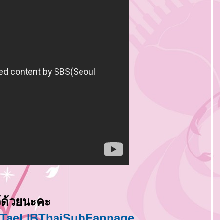
้ด้วยนะคะ
gTaeLIBThaiSubFanpage