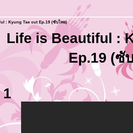
iful : Kyung Tae cut Ep.19 (ซับไทย)
Life is Beautiful :
Ep.19 (ซั
 1