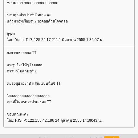
ชอบมากก กกกกกกกกกกกกกกกก
ขอบคุณสำหรับซับไทยนะคะ
ล้วมาอัพเรื่อยๆนะ รอคอยด้วยใจจดจ่อ
สู้ๆค่ะ
ดย: YunniiT IP: 125.24.17.211 1 มิถุนายน 2555 1:32:07 น.
สงสารเธอออออ TT
ทซุบร้องไห้ๆ โฮฮฮฮฮ
ดราม่าไปตามๆกัน
คยองซูอ่าอย่าทำเสียงแบบนั้นซิ TT
ฮฮฮฮฮฮฮฮฮฮฮฮฮฮฮฮฮฮฮ
ตอนนี้โคตรดราม่าเลยคะ TT
ขอบคุณนะคะ
ดย: FJS IP: 122.155.42.186 24 ตุลาคม 2555 14:39:43 น.