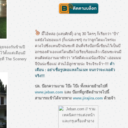
มี๊ไอ้หล่อ (แสบศักดิ์) อายุ 30 ใครๆ ก็เรียกว่า “ป้า”
ต่ยังไม่ยอมแก่ (ก็แน่ล่ะเซร่) กะว่าลูกโตมะไหร่จะ
ควงไปซิ่งแทนป๊ามันซะที อันที่จริงบ๊อกนี้เขียนไว้เป็นบ๊
จุยจองกันข้ามปี
อกของตัวเองแต่โดนยึดไปเรียบร้อยแล้ว เนียนซะจนมี
ว้ตั้งแต่เดือนมี
คนติดต่องานมาทักว่า “สวัสดีค่ะแม่น้องจีบัน” เอ่อมมม
ยที่ The Scenery
จีบันน่ะชื่อแม่ ส่วนไอ้ลูกชายน่ะ จิระจิระจ้า~!!!
คำ
เตือน : อย่าเชื่อรูปตอแหลในเนท จนกว่าจะเจอตัว
จริง!!!
ปล. บ๊อกความงาม โบ๊ะ โบ๊ะ ทั้งหลายย้ายไปที่
www.jeban.com
ละ บ๊อกที่ถูกยึดอำนาจไปนี้
สามารถเข้าได้จากทาง
www.jirajira.com
ด้วยจ้า