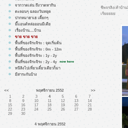
จากวาดเล่น ถึงวาดหากิน
ชีพจรลิงเท้าบ้า
ตะลอนๆ ฉลองวันหยุด
เร้
ปากหมาฮาเฮ เคี้ยกๆ
มี๊แอนด์หล่อออนมีเดี
เรื่องบ้าน....บ้าน
ขาย ขาย ขา
พื้นที่ของจิระจิระ : จุดเริ่มต้น
พื้นที่ของจิระจิระ : 0m - 12m
พื้นที่ของจิระจิระ : 1y - 2y
พื้นที่ของจิระจิระ : 2y - 4y
หนีลิงไปเที่ยวเดี๋ยวเดียวก็มา
มีสาระกันบ้าง
<<
พฤศจิกายน 2552
>>
1
2
3
4
5
6
7
8
9
10
11
12
13
14
15
16
17
18
19
20
21
22
23
24
25
26
27
28
29
30
4 พฤศจิกายน 2552