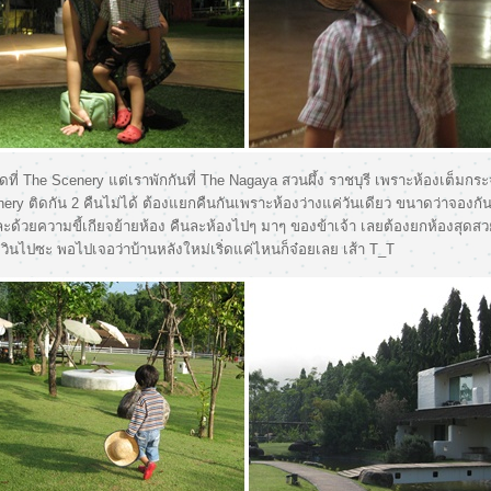
ดที่ The Scenery แต่เราพักกันที่ The Nagaya สวนผึ้ง ราชบุรี เพราะห้องเต็มกระ
enery ติดกัน 2 คืนไม่ได้ ต้องแยกคืนกันเพราะห้องว่างแค่วันเดียว ขนาดว่าจองกันไ
ละด้วยความขี้เกียจย้ายห้อง คืนละห้องไปๆ มาๆ ของข้าเจ้า เลยต้องยกห้องสุดสว
ลุงวินไปซะ พอไปเจอว่าบ้านหลังใหม่เริ่ดแค่ไหนก็จ๋อยเลย เส้า T_T