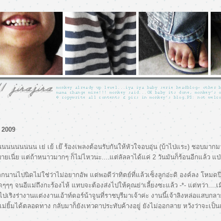
 2009
นนนนนนน เย่ เย้ เย๊ ร้องเพลงต้อนรับกันให้หัวใจอบอุ่น (บ้าไปแระ) ชอบมาก
ยเนี่ย แต่ถ้าหนาวมากๆ ก็ไม่ไหวนะ....แต่ลัลลาได้แค่ 2 วันมันก็ร้อนอีกแล้ว แป
๊อกนานไปนิดไม่ใช่ว่าไม่อยากอัพ แต่พอดีว่าทิตย์ที่แล้วเซ็งลูกอ่ะดิ องค์ลง โหมด
ๆ จนอีแม่ถึงกะร้องไห้ แทบจะต้องส่งไปให้คุณย่าเลี้ยงซะแล้ว -*- แต่ทว่า....เมื่
ปเริงร่างานแต่งงานเอ้าท์ดอร์น้าจูนที่ราชบุรีมาเจ้าค่ะ งานนี้เจ้าลิงหล่อแสบกลา
ม่ยิ้มได้ตลอดทาง กลับมาก็ยังเทวดาประทับค้างอยู่ ยังไม่ออกลาย หวังว่าจะเป็นเ