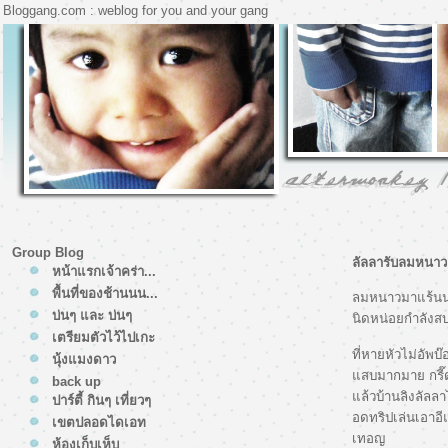
Bloggang.com : weblog for you and your gang
Group Blog
ลัลลารับลมหนาว
หน้าแรกเจ้าคร่า...
พื้นที่ของช้านนน...
ลมหนาวมาแร้นนน
บ่นๆ และ บ่นๆ
นิดหน่อยกำลังสบา
เตรียมตัวไว้ไปเกะ
ที่หายหัวไม่อัพบ
นุ้งแมงดาว
สบมากมาย กรี๊ดๆๆ
back up
ล้วบ้านลิงลัลลาไ
ปาร์ตี้ กินๆ เที่ยวๆ
อดทริปเล่นเอาอีแ
เขตปลอดไดเอท
เทอญ
ห้องเก็บเห็บ