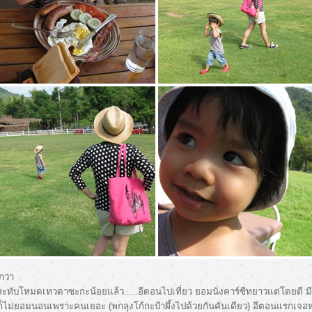
กว่า
ะทับโหมดเทวดาซะกะน้อยแล้ว.....อีตอนไปเที่ยว ยอมนั่งคาร์ซีทยาวแต่โดยดี 
ก็ไม่ยอมนอนเพราะคนเยอะ (พกลุงโก้กะป้าผึ้งไปด้วยกันคันเดียว) อีตอนแรกเจอหน