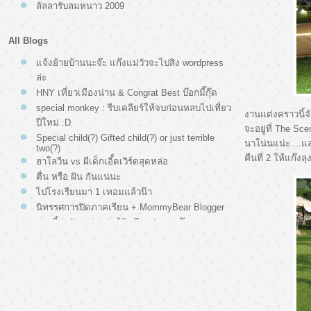
ลัลลารับลมหนาว 2009
All Blogs
จ้งย้ายบ้านนะจ๊ะ แก๊งแม่วัวจะไปสิง wordpress
ล่ะ
HNY เที่ยวเมืองน่าน & Congrat Best บ๊อกมี๊กุ๊ด
special monkey : รีบเคลียร์ให้จบก่อนหลบไปเที่ยว
งานแต่งคราวนี้จั
ปีใหม่ :D
จะอยู่ที่ The Sc
Special child(?) Gifted child(?) or just terrible
นาโน่นแน่ะ....แ
two(?)
คืนที่ 2 ให้แก๊ง
ฮาโลวีน vs ผีเด็กเอิ็ดเวิร์ดสุดหล่อ
ตื่น หรือ ฝัน กันแน่นะ
ไปโรงเรียนมา 1 เทอมแล้วน๊า
นิทรรศการปิดภาคเรียน + MommyBear Blogger
ช่วงนี้ยุ่งจัง แปะรูปแก้คิดถึงหน่อยนะก๊ะ
ดราม่าวันแม่ ปีแรกกับงานใครหนอ...?
วันเกิด & นิทรรศการ ณ ห้องของเล่นอมยิ้ม
สุขสันต์วันเกิด 3 ขวบ ลูกลิงของแม่
บันทึกบทง่วงนอน
ทัศนศึกษาในวันฝนตก...บล็อกสุดท้ายก่อนเบิ๊ดเด่