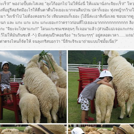
ยะเร็ว!" พอง่วงปั๊บล่ะไล่เลย "ลุงโก้ออกไป ไม่ให้นั่งนี่ ให้แม่มานั่งกะจิยะเร็ว!" โห
วงที่อยู่รีสอร์ทมีอะไรให้ตื่นตาตื่นใจเยอะมากจนลืมป่วน ปลาก็เยอะ ทุ่งหญ้ากว้างใ
้หมา วิ่งเข้าไป ไม่ต้องคอยระวัง เทียนหอมก็เยอะ (ไอ้นี่ล่ะเอาลิงนิ่งเลย ชอบมากดูเ
งนก และ แกะ แกะ แกะ แกะเยอะกว่าคราวก่อนที่ไปเยอะมากกกกกกกกกกกก ลิง
แกะ "จิยะจะไปหาแกะ!!" โดนแกะชนเซหลุนๆ ก็เจอมาแล้ว (ส่วนอีแม่เจอแกะกระ
ไม่ให้มันกินซะที -*-) มีแต่คุณป๊าคอยร้อง "ระวังนะๆๆๆ" อยู่ตลอดเวลา.....
สท่าตรงไหนก็จัดให้ จนลุงกริสบอกว่า "นี่จิระจิระมาถ่ายแบบใช่มั้ยเนี่ย?"