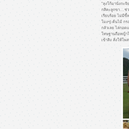
"ลุงโก้มานั่งกะจิ
กสิคะลูกขา....ช่
เรียบร้อย ไม่มีขี
มงๆ) ต้นไม้ กร
กลัวเลย ไล่กอด
ทษฐานถือหญ้าไว้
เข้าสิง สั่งให้โพ