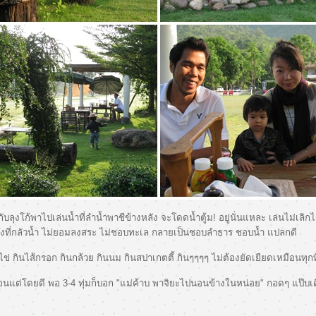
ับลุงโก้พาไปเล่นน้ำที่ลำน้ำพาชีข้างหลัง จะโดดน้ำตู้ม! อยู่นั่นแหละ เล่นไม่เลิกไม
ิงที่กลัวน้ำ ไม่ยอมลงสระ ไม่ชอบทะเล กลายเป็นชอบลำธาร ชอบน้ำ แปลกดี
ไข่ กินไส้กรอก กินกล้วย กินนม กินสปาเกตตี้ กินๆๆๆๆ ไม่ต้องยัดเยียดเหมือนทุกท
นแต่โดยดี พอ 3-4 ทุ่มก็บอก "แม่ค้าบ พาจิยะไปนอนข้างในหน่อย" กอดๆ แป๊บเด