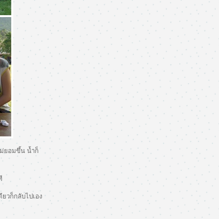
่ยอมขึ้น น้ำก็
ี
ียวก็กลับไปเอง