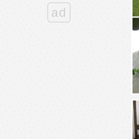
หัวโจกมาแล้ว!!!
ad
เด็กมันฝรั่งกับพระธรรมวันอาทิตย์
เมื่อคุณครูขอเม้าท์!
จิระอยากตายยยย!!!!
คุณยาย! มาเล่นไปโรงเรียนกัน
“จิระจะกินหูหมี!!”
รายงานผลการเรียนรายสัปดาห์
กทู school....go to สะ-คูลลลลลล
ล.ลิงจิระจิระเปิดเทอม ไปโรงเรียนวันแรก
miss u dear :)
เรื่องเศร้าๆ ของช่วงการจดจำ
บ๊อกขี้เกียจ ขอแปะแต่ Clipsssss
ลัลลารับลมหนาว 2009
ภาคต่อของจู๋แกว่งไกว...จะไหวเร้อ -*-
สบยกกำลังกับลิง 27 เดือน
บ้านลิงกับโปรเจค "จู๋แกว่งไกว"
อัพๆๆๆ ย๊าวยาวหลังจากดองมาน๊านนาน
ชวนแม่ๆ ลูกๆ ไปร่วมกิจกรรมกับ Intel เสาร์นี้จ้า~!
DIY จัดระเบียบเสื้อผ้าลูกลิงก๊ะ
พัฒนาการไ่ม่หยุดยั้งของลิงแสบ
รักแม่คับ