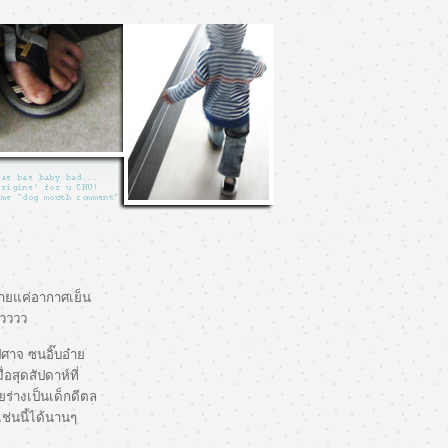
มายแค่อากาศเย็น
่วววว
ปีศาจ ซนอิ๊บอ๋า
อสุดสัปดาห์ที่
ยร่างเป็นเด็กดีตล
ช่นนี้ได้นานๆ