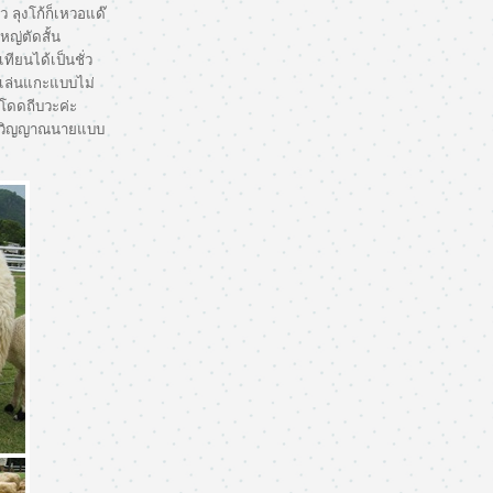
วว ลุงโก้ก็เหวอแด๊
หญ่ตัดสั้น
ทียนได้เป็นชั่ว
เล่นแกะแบบไม่
โดดถีบวะค่ะ
.แถมวิญญาณนายแบบ