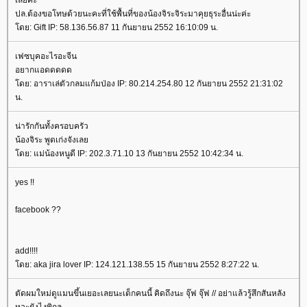
เลยค่ะ
ปล.ต้องขอโทษด้วยนะคะที่ใช้พื้นที่ของน้องจิระจิระมาคุยธุระอื่นน่ะค่ะ
ดย: Gift IP: 58.136.56.87 11 กันยายน 2552 16:10:09 น.
เฟซบุคอะไรอะจีน
อยากแอดดดดด
ดย: อาราเล่ตัวกลมแก้มป่อง IP: 80.214.254.80 12 กันยายน 2552 21:31:02
น.
น่ารักกันทั้งครอบครัว
น้องจิระ พูดเก่งจังเล
ดย: แม่น้องหนูดี IP: 202.3.71.10 13 กันยายน 2552 10:42:34 น.
yes !!
facebook ??
add!!!!
ดย: aka jira lover IP: 124.121.138.55 15 กันยายน 2552 8:27:22 น.
ตัดผมใหม่ดูแมนขึ้นเยอะเลยนะเด็กคนนี้ คิดถึงนะ จุ๊ฟ จุ๊ฟ // อย่าแล้วรู้สึกสันหลัง