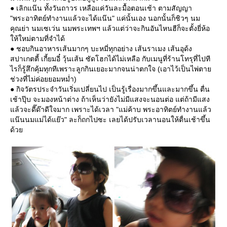
● เลิกแน๊น ทั้งวันถาวร เหลือแค่วันละมื้อตอนเช้า ตามสัญญา
"พระอาทิตย์ทำงานแล้วจะได้แน๊น" แค่นั้นเอง นอกนั้นก็ชิวๆ นม
คุณย่า นมเซเว่น นมพระเทพฯ แล้วแต่ว่าจะกินอันไหนฮีก็จะตั้งยี่ห้อ
ห้ใหม่ตามที่จำได้
● ชอบกินอาหารเส้นมากๆ บะหมี่ทุกอย่าง เส้นราเมง เส้นอุด้ง
สปาเกตตี้ เกี้ยมอี๋ วุ้นเส้น ซัดโฮกได้ไม่เหลือ กับเมนูที่ร้านโทรุที่ไปที
ไรก็รู้สึกคุ้มทุกทีเพราะลูกกินเยอะมากจนน่าตกใจ (เอาไว้เป็นไพ่ตา
ช่วงที่ไม่ค่อยยอมหม่ำ)
● กิจวัตรประจำวันเริ่มเปลี่ยนไป เป็นรู้เรื่องมากขึ้นและมากขึ้น ตื่น
เช้าปุ๊บ จะมองหน้าต่าง ถ้าเห็นว่ายังไม่มีแสงจะนอนต่อ แต่ถ้ามีแสง
ล้วจะดี๊ด๊าดีใจมาก เพราะได้เวลา "แม่ค้าบ พระอาทิตย์ทำงานแล้ว
น๊นนมแม่ได้แย๊ว" ละก็ถกไปซะ เลยได้ปรับเวลานอนให้ตื่นเช้าขึ้น
ด้ว