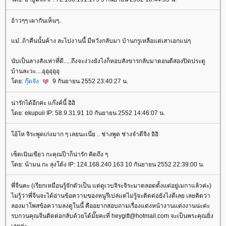
อ้าวๆๆ เผากันเห็นๆ..
ม๋..ถ้าคืนนั้นค้าง ละไปงานนี้ มีหวังกลับมา บ้านกรูเหลือแต่เสาเอกแน่ๆ
นับเป็นลางสังเห่าที่ดี.....ถึงจะง่วงยังไงก็หอบสังขารกลับมาตอนตีสองปิดประตู
บ้านละวะ....อุอุอุอุอุ
ดย:
กุ๊ดจัง
9 กันยายน 2552 23:40:27 น.
น่ารักได้อีกค่ะ แก๊งค์นี้ อิอิ
ดย: ekupuii IP: 58.9.31.91 10 กันยายน 2552 14:46:07 น.
อ้โห จิระพูดเก่งมาก ๆ เลยนะเนี่ย .. ช่างพูด ช่างจำดีจิง อิอิ
เซ็ตเนินเขียว กะคุณป๊าก็น่ารัก คิดถึง ๆ
ดย: น้ามน กะ ลุงโต้ง IP: 124.168.240.163 10 กันยายน 2552 22:39:00 น.
พี่จีนคะ (เรียกเหมือนรู้จักตัวเป็น แต่ดูเวบจิระจิระมาตลอดตั้งแต่อยู่เมกาแล้วค่ะ)
ไม่รู้ว่าพี่จีนจะได้อ่านข้อความของหนูรึเปล่แต่ไม่รู้จะติดต่อยังไงดีเลย เลยคิดว่า
ลองมาโพสข้อความลงดูในนี้ คืออยากสอบถามเรื่องแต่งหน้างานแต่งงานน่ะค่ะ
รบกวนคุณจีนติดต่อกลับด้วยได้มั๊ยคะที่ heygift@hotmail.com จะเป็นพระคุณยิ่ง