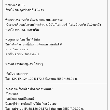
พ่อมานเก่งยี่ปุ่น
ก็หัดให้จิยะ พูดขำขำก็ได้นี่หว่า
พัฒนาการตอนเด็ก มันจำง่ายกว่าเยอะเลยฟระ
เนี่ยะ มาเรียนอะไรตอนโตแล้ว บางทีมันก็ไม่ค่อยจำ ไม่เหมือนเด็ก มันจำมาถึง
ตอนโต เพราะความเคยชิน
พอพูดภาษาไทยเริ่มได้ ก็หัด
ห้จำศัพท์ ภาษาญี่ปุ่นตามที่แกเคยๆพูดกันไว้จิ
มว เรียกว่า อะไร
คุณป๊า คุณม๊า เรียกว่าอะไร
หลานอิช้านเก่งอยู่แร้น ได้แน่ๆ
เสื้อส้มหล่อสาดดด
ดย: KiKi IP: 124.120.5.172 8 กันยายน 2552 4:56:01 น.
กะลังว่าจะอั๊พบล๊อก ที่ดองกว่าซักหน่อ
เปิิดมาเจอ...
เริ่มลังเลว่าอั๊พดีไม่อั๊พดี
รึแปะๆไว้ว่า เหมือนบ้านโน้น ก็พอ ดีมะคะ
ดย: แม่ขาหมู IP: 58.136.94.173 8 กันยายน 2552 7:09:20 น.