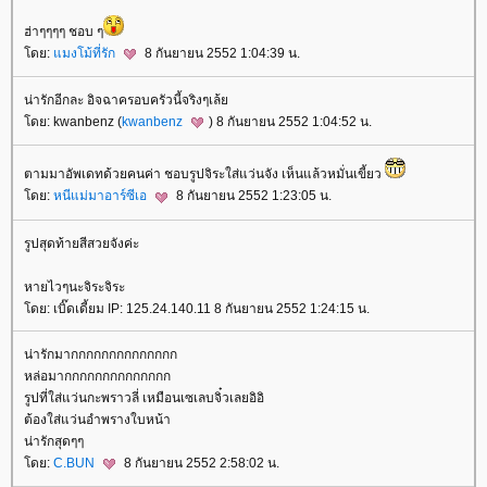
ฮ่าๆๆๆๆ ชอบ ๆ
ดย:
มงโม้ที่รัก
8 กันยายน 2552 1:04:39 น.
น่ารักอีกละ อิจฉาครอบครัวนี้จริงๆเล้
ดย: kwanbenz (
kwanbenz
) 8 กันยายน 2552 1:04:52 น.
ตามมาอัพเดทด้วยคนค่า ชอบรูปจิระใส่แว่นจัง เห็นแล้วหมั่นเขี้ยว
ดย:
หนีแม่มาอาร์ซีเอ
8 กันยายน 2552 1:23:05 น.
รูปสุดท้ายสีสวยจังค่ะ
หายไวๆนะจิระจิระ
ดย: เบิ๊ดเดี้ยม IP: 125.24.140.11 8 กันยายน 2552 1:24:15 น.
น่ารักมากกกกกกกกกกกกกก
หล่อมากกกกกกกกกกกกกก
รูปที่ใส่แว่นกะพราวลี่ เหมือนเซเลบจิ๋วเลยอิอิ
ต้องใส่แว่นอำพรางใบหน้า
น่ารักสุดๆๆ
ดย:
C.BUN
8 กันยายน 2552 2:58:02 น.