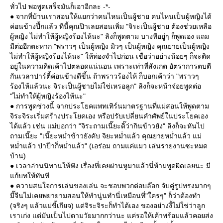
ทั่วไป พอพูดเสร็จมันก็เอาอีกละ -*-
● จากที่บ้านเราสอนให้แยกว่าคนไหนเป็นผู้ชาย คนไหนเป็นผู้หญิงได้
ค่อนข้างปึ้กแล้ว ทีนี้คุณป๊าเลยสอนเพิ่ม "จิระเป็นผู้ชาย ต้องช่วยเหลือ
ผู้หญิง ไม่ทำให้ผู้หญิงร้องไห้นะ" ลิงก็พูดตาม บางทีอยู่ๆ ก็พูดเอง แถม
มีต่ออีกตะหาก "พราวๆ เป็นผู้หญิง มิวๆ เป็นผู้หญิง คุณยายเป็นผู้หญิง
ไม่ทำให้ผู้หญิงร้องไห้นะ" ให้ท่องจำไปก่อน เชื่อว่าอย่างน้อยๆ ก็จะติด
อยู่ในความคิดเค้าไปตลอดแน่นอน เพราะเท่าที่สังเกต อัตราการตบตี
กันเวลาปาร์ตี้ค่อนข้างดีขึ้น ถ้าพราวร้องไห้ ก็บอกเค้าว่า "พราวๆ
ร้องไห้แล้วนะ จิระเป็นผู้ชายไม่ใช่เหรอลูก" ลิงก็จะหน้าจ๋อยพูดต่อ
"ไม่ทำให้ผู้หญิงร้องไห้นะ"
● การพูดช่วงนี้ จากประโยคแพทเทิร์นมาตรฐานที่แม่สอนให้พูดตาม
จิระจิระเริ่มสร้างประโยคเอง หรือปรับเปลี่ยนคำศัพย์ในประโยคเอง
ได้แล้ว เช่น แม่บอกว่า "จิระถามเนี๊ยะดิ๊ว่ากินข้าวยัง" ลิงก็จะหันไป
ถามเนี๊ยะ "เนี๊ยะหม่ำข้าวยังคับ จิยะหม่ำแล้ว คุณยายหม่ำแล้ว แม่
หม่ำแล้ว ป่าป๊าก็หม่ำแล้ว" (เอร่อม ถามแค่แมว เล่นรายงานซะหมด
บ้าน)
● เวลาอ่านนิทานให้ฟัง เรื่องที่เคยผ่านหูมาแล้วนี่ห้ามพูดผิดเลยนะ มี
ก้บทให้ทันที
● ความสนใจการเล่นของเล่น จะชอบพวกต่อบล๊อก จับคู่รูปทรงมากๆ
มี๊จีนไม่เคยพยายามสอนให้ทำนู่นทำนี่เหมือนที่"ใครๆ" ก็ว่าต้องทำ
(จริงๆ แล้วแม่ขี้เกียจ) แต่จิระจิระก็ทำได้เอง ของอย่างงี้ไม่ใช่ว่าลูก
เราเก่ง แต่มันเป็นไปตามวัยมากกว่านะ แค่รอให้เค้าพร้อมแล้วคอยส่ง