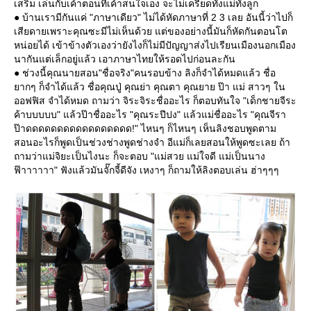
เสริม เล่นกับเค้าตอนที่เค้าสนใจเอง จะไม่เครียดทั้งแม่ทั้งลูก
● บ้านเรามีกันแค่ "ภาษาเดียว" ไม่ได้หัดภาษาที่ 2 3 เลย อันนี้ว่าไปก็
เสียดายเพราะคุณซะมีไม่เห็นด้วย แต่ของอย่างนี้มันก็หัดกันตอนโต
หน่อยได้ เข้าข้างตัวเองว่ายังไงก็ไม่มีปัญญาส่งไปเรียนเมืองนอกเมือง
นากันแต่เล็กอยู่แล้ว เอาภาษาไทยให้รอดไปก่อนละกัน
● ช่วงนี้คุณนายสอน"ชื่อจริง"คนรอบข้าง ลิงก็จำได้หมดแล้ว ชื่อ
ากๆ ก็จำได้แล้ว ชื่อคุณปู่ คุณย่า คุณตา คุณยาย ป๊า แม่ สาวๆ ใน
ออฟฟิส จำได้หมด ถามว่า จิระจิระชื่ออะไร ก็ตอบทันใจ "เด็กชายจีระ
ค้าบบบบบ" แล้วป๊าชื่ออะไร "คุณระปีปง" แล้วแม่ชื่ออะไร "คุณจีรา
ป๊าดดดดดดดดดดดดดดดดด!" ไหนๆ ก็ไหนๆ เห็นลิงชอบพูดตาม
สอนอะไรก็พูดเป็นช่วงช่างพูดช่างจำ อีแม่ก็เลยสอนให้พูดซะเลย ถ้า
ถามว่าแม่จิยะเป็นไงนะ ก็จะตอบ "แม่สวย แม่ใจดี แม่เป็นนาง
ฟ๊าาาาาา" ฟังแล้วมันจั๊กจี้ดีจัง เหงาๆ ก็ถามให้ลิงตอบเล่น ฮ่าๆๆๆ