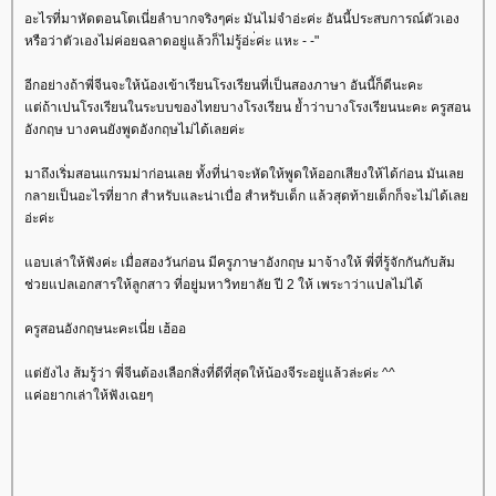
อะไรที่มาหัดตอนโตเนี่ยลำบากจริงๆค่ะ มันไม่จำอ่ะค่ะ อันนี้ประสบการณ์ตัวเอง
หรือว่าตัวเองไม่ค่อยฉลาดอยู่แล้วก็ไม่รู้อ่ะ่ค่ะ แหะ - -"
อีกอย่างถ้าพี่จีนจะให้น้องเข้าเรียนโรงเรียนที่เป็นสองภาษา อันนี้ก็ดีนะคะ
ต่ถ้าเปนโรงเรียนในระบบของไทยบางโรงเรียน ย้ำว่าบางโรงเรียนนะคะ ครูสอน
อังกฤษ บางคนยังพูดอังกฤษไม่ได้เลยค่ะ
มาถึงเริ่มสอนแกรมม่าก่อนเลย ทั้งที่น่าจะหัดให้พูดให้ออกเสียงให้ได้ก่อน มันเล
กลายเป็นอะไรที่ยาก สำหรับและน่าเบื่อ สำหรับเด็ก แล้วสุดท้ายเด็กก็จะไม่ได้เล
อ่ะค่ะ
อบเล่าให้ฟังค่ะ เมื่อสองวันก่อน มีครูภาษาอังกฤษ มาจ้างให้ พี่ที่รู้จักกันกับส้ม
ช่วยแปลเอกสารให้ลูกสาว ที่อยู่มหาวิทยาลัย ปี 2 ให้ เพระาว่าแปลไม่ได้
ครูสอนอังกฤษนะคะเนี่ย เฮ้ออ
ต่ยังไง ส้มรู้ว่า พี่จีนต้องเลือกสิ่งที่ดีที่สุดให้น้องจีระอยู่แล้วล่ะค่ะ ^^
ค่อยากเล่าให้ฟังเฉยๆ