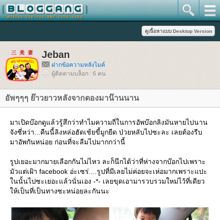
Jeban
ฝากข้อความหลังไมค์
ผู้ติดตามบล็อก : 6 คน
อัพๆๆๆ ย๊าวยาวหลังจากดองมาน๊านนาน
มาเปิดบ๊อกดูแล้วรู้สึกว่าทำไมความถี่ในการอัพบ๊อกลิงมันหายไปนาน
จังซี่หว่า...คืนนี้ลิงหล่อฮัดเช้ยขี้มูกยืด ป่วยหลับไปซะละ เลยต้องรีบ
มาอัพกันหน่อย ก่อนที่จะลืมไปมากกว่านี้
รูปเยอะมากมายเลือกกันไม่ไหว ละก็นึกได้ว่าที่ห่างจากบ๊อกไปเพราะ
มัวแต่เฝ้า facebook อ่ะเซร่....รูปที่มีเลยไม่ค่อยจะเห่อมากเพราะแปะ
นนั้นไปซะเยอะแล้วนั่นเอง -*- เลยขุดเอามารวบรวมใหม่ไว้ที่เดียว
ห้เป็นที่เป็นทางซะหน่อยละกันนะ