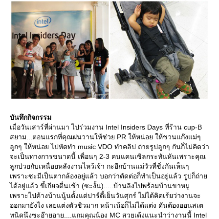
บันทึกกิจกรรม
เมื่อวันเสาร์ที่ผ่านมา ไปร่วมงาน Intel Insiders Days ที่ร้าน cup-B
สยาม...ตอนแรกที่คุณฝนวานให้ช่วย PR ให้หน่อย ให้ชวนแก๊งแม่ๆ
ลูกๆ ให้หน่อย ไปหัดทำ music VDO ทำคลิป ถ่ายรูปลูกๆ กันก็ไม่คิดว่า
จะเป็นทางการขนาดนี้ เพื่อนๆ 2-3 คนแคนเซิลกระทันหันเพราะคุณ
ลูกป่วยกับเหนื่อยหลังงานไหว้เจ้า กะอีกบ้านแม่วัวที่ชิ่งกันเห็นๆ
เพราะซะมีเป็นตากล้องอยู่แล้ว บอกว่าตัดต่อก็ทำเป็นอยู่แล้ว รูปก็ถ่า
ได้อยู่แล้ว ขี้เกียจตื่นเช้า (ซะงั้น).....บ้านลิงไปพร้อมบ้านขาหมู
เพราะไปค้างบ้านนู้นตั้งแต่ปาร์ตี้เย็นวันศุกร์ ไม่ได้คิดเร้ยว่างานจะ
ออกมายังไง เลยแต่งตัวชิวมาก หน้าเน้อก็ไม่ได้แต่ง ดันต้องออนสเต
ทนิดนึงซะอ๊ายอาย....แถมคุณน้อง MC สวยเด้งแนะนำว่างานนี้ Intel