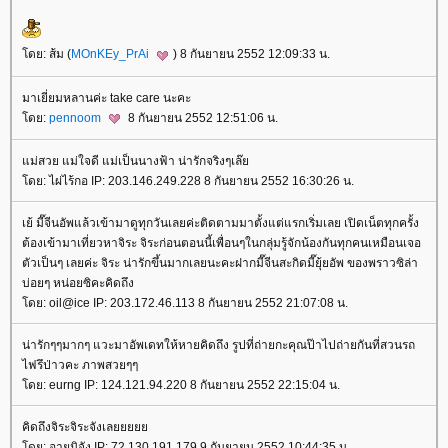
ดย: ส้ม (
MOnKEy_PrAi
) 8 กันยายน 2552 12:09:33 น.
มาเยี่ยมหลานค่ะ take care นะคะ
ดย:
pennoom
8 กันยายน 2552 12:51:06 น.
ม่สวย แม่ใจดี แม่เป็นนางฟ้า น่ารักจริงๆเล๊
ดย: ไผ่ไร้กอ IP: 203.146.249.228 8 กันยายน 2552 16:30:26 น.
เย้ มี๊จีนอัพแล้วเข้ามาดูทุกวันเลยค่ะติดตามมาตั้งแต่แรกเริ่มเลย เปิดเน็ตทุกครั้ง
ต้องเข้ามาเที่ยวหาจิระ จิระก่อนตอนนี้เพื่อนๆในกลุ่มรู้จักน้องกันทุกคนเหมือนเจอ
ตัวเป็นๆ เลยค่ะ จิระ น่ารักขึ้นมากเลยนะคะฝากมี๊จีนสะกิดมี๊ยุ้ยอัพ ของพราวซิล่า
บ่อยๆ หน่อยซิคะคิดถึง
ดย: oil@ice IP: 203.172.46.113 8 กันยายน 2552 21:07:08 น.
น่ารักๆๆมากๆ แวะมาอัพเดทให้หายคิดถึง รูปที่ถ่ายกะคุณป๊าไปถ่ายกันที่สวนรถ
ไฟรึป่าวคะ ภาพสวยๆๆ
ดย: eurng IP: 124.121.94.220 8 กันยายน 2552 22:15:04 น.
คิดถึงจิระจิระจังเล
ดย: อายูมิจัง IP: 72.130.191.179 9 กันยายน 2552 10:44:35 น.