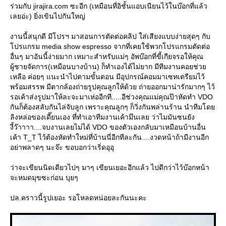
ร่วมกับ jirajira.com ซะอีก (เหมือนที่อิชั้นแอบเนียนไว้ในบ๊อกที่แล้ว
เลยอ่ะ) ยิ่งเขินไปกันใหญ่
งานนี้สนุกดี มีโปรฯ มาสอนการตัดต่อคลิป ใส่เสียงแบบง่ายสุดๆ กับ
ปรแกรม media show espresso จากที่เคยใช้พวกโปรแกรมตัดต่อ
อื่นๆ มาอันนี้ง่ายมาก เหมาะสำหรับแม่ๆ อัพบ๊อกที่ขี้เกียจรอให้คุณ
ผู้ชายจัดการ(เหมือนบางบ้าน) ก็ทำเองได้ไม่ยาก มีทีมงานคอยช่ว
เหลือ ค่อยๆ แนะนำไปตามขั้นตอน มีอุปกรณ์คอมมาเซทเตรียมไว้
พร้อมสรรพ มีตากล้องถ่ายรูปคุณลูกให้ด้วย ถ่ายออกมาน่ารักมากๆ ไว้
รอเค้าส่งรูปมาให้ละจะมาเห่ออีกที.....อีช่วงคุณแม่คุณป๊าหัดทำ VDO
กันก็ต้องสลับกันไล่จับลูก เพราะคุณลูกๆ ก็วิ่งกันพล่านร้าน นำทีมโด
ลิงหล่อของเดี๊ยนเอง ที่ทำเอาทีมงานเค้ามึนเลย ว่าไมมันซนยัง
งี้ว๊าาาา....จบงานเลยไม่ได้ VDO ของตัวเองกลับมาเหมือนบ้านอื่น
เค้า T_T ไว้ต้องหัดทำใหม่ที่บ้านนี่อีกทีละกัน....งวดหน้าถ้ามีงานอีก
อย่าพลาดๆ นะจ๊ะ ขอบอกว่าเริ่ดอุอุ
ว่าจะเขียนนิดเดียวไปๆ มาๆ เขียนเยอะอีกแล้ว ไปดีกว่าไว้บ๊อกหน้า
จะหมดมุขซะก่อน บุยๆ
ปล.คราวนี้รูปเยอะ รอโหลดหน่อยละกันนะคะ