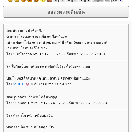
น้องพราวแก้มน่าฟัดจริง ๆ
บ้านเราก็สอนแค่ภาษาเดียวเหมือนกันค่ะ
เพราะพ่อแม่ไม่เก่งภาษาต่างประเทศ ขืนดันทุรังสอน จะแย่มากกว่าดี
เรียนตอนโตหน่อยก็ได้เนอะ
ดย: แม่น้องวาด IP: 114.128.31.246 8 กันยายน 2552 0:37:51 น.
ส่เสื้อกันเป็นแก๊งค์เลยนะ น่ารักดีทั้งจิระ ทั้งน้องพราวเล
ปล. ไม่เจอเด็กๆนานแค่ไหนแล้วเนี่ย คิดถึงเหมือนกันแฮะ
ดย:
oHLa
8 กันยายน 2552 0:54:37 น.
ชอบรูปสุดท้ายจัง ถ่ายได้ดีมากๆๆๆ
ดย: KibKae..Ureka IP: 125.24.1.237 8 กันยายน 2552 0:58:23 น.
จิระ ทำตาโต หน้าเหมือนป้าจีน
พอทำตาเล็ก หน้าเหมือนคุณ ป๊า