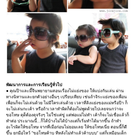
พัฒนาการและการเรียนรู้ทั่วไป
● คุณป๊าและมี๊จีนพยายามสอนเรื่องไม่แย่งของ ให้แบ่งกันเล่น ผ่าน
ทางนิทานและยกตัวอย่างอื่นๆ เปรียบเทียบ เช่นถ้าจิระแย่งของเพื่อน
เพื่อนก็จะไม่เล่นด้วย ไม่มีใครเล่นด้วย เวลาที่ลิงแย่งของแม่หรือป๊า ก็
จะไม่เล่นกะเค้า หรือถ้าเวลาทำผิดก็ต้องไม่พูดด้วยไปเลยจนกว่าจะ
ขอโทษ ดุด็ต้องดุจริงๆ ไม่ใช่แค่ขู่ แต่พ่อแม่ไม่ทำ เค้าก็จะไม่เชื่อแล้วก็
ทำต่อ ประมาณนี้...ก็ได้บ้างไม่ได้บ้างแต่ก็เริ่มทำได้มากขึ้น ถ้าทำ
อะไรผิดให้ขอโทษ จากที่เมื่อก่อนไม่ยอมเลย ให้ขอโทษเนี่ย ตอนนี้ก็ดี
ขึ้น ยกมือไหว้ "ขอโทษค้าบ ทีหลังไม่ทำแล้วค้าบบบ" แต่ก็เหมือนเด็ก