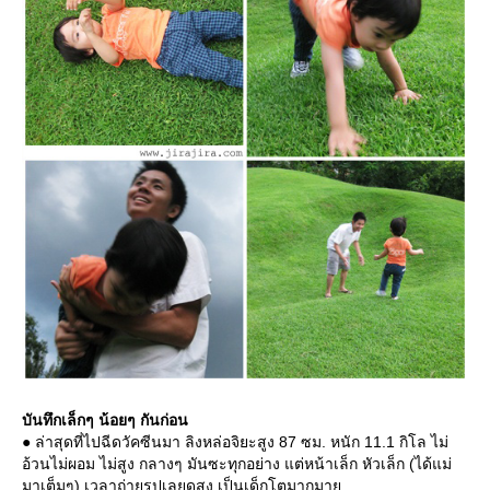
บันทึกเล็กๆ น้อยๆ กันก่อน
● ล่าสุดที่ไปฉีดวัคซีนมา ลิงหล่อจิยะสูง 87 ซม. หนัก 11.1 กิโล ไม่
อ้วนไม่ผอม ไม่สูง กลางๆ มันซะทุกอย่าง แต่หน้าเล็ก หัวเล็ก (ได้แม่
มาเต็มๆ) เวลาถ่ายรูปเลยดูสูง เป็นเด็กโตมากมา