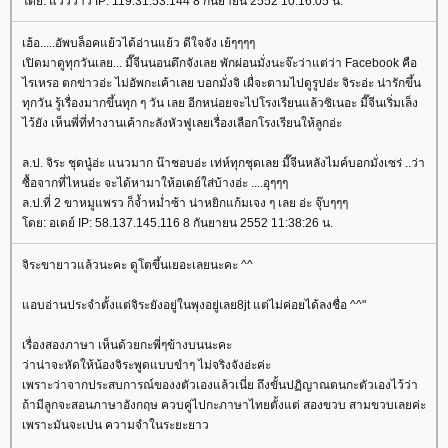
ดย: แวววาว IP: 119.31.53.144 8 กันยายน 2552 10:16:05 น.
เฮ้อ.....อัพบล็อคแย้วได้อ่านแย้ว ดีใจจัง เย้ๆๆๆๆ
เปิดมาดูทุกวันเลย... มี๊จีนนอนดึกจังเลย พักผ่อนมั่งนะจ๊ะว่าแต่ว่า Facebook คือ
ไรเหรอ ตกข่าวอ่ะ ไม่อัพกะเค้าเลย บอกมั่งจิ เผื่จะตามไปดูรูปอ่ะ จิระอ่ะ น่ารักขึ้น
ทุกวัน รู้เรื่องมากขึ้นทุก ๆ วัน เลย อีกหน่อยจะไปโรงเรียนแล้วซิเนอะ มี๊จีนเริ่มเล็ง
ไว้ยัง เห็นพี่ที่ทำงานเค้ากะลังหัวฟูเลยเรื่องเลือกโรงเรียนให้ลูกอ่ะ
ล.ป. จิระ ชุดนู๋อ่ะ แนวมาก น๊าชอบอ่ะ เท่ห์ทุกชุดเลย มี๊จีนหลังไมค์บอกมั่งเซร่ ..ว่า
ซื้อจากที่ไหนอ่ะ จะได้หามาให้อเดย์ใส่บ้างอ่ะ ....อุๆๆๆ
ล.ป.ที่ 2 ขาหมูแพรว ก็จ้ำหม่ำซ้า น่าหยิกแก้มเจง ๆ เลย อ่ะ จุ๊บๆๆๆ
ดย: อเดย์ IP: 58.137.145.116 8 กันยายน 2552 11:38:26 น.
จิระขายาวแล้วนะคะ ดูโตขึ้นเยอะเลยนะคะ ^^
อบอ่านประจำตั้งแต่จิระยังอยู่ในพุงอยู่เลย8jt แต่ไม่ค่อยได้ลงชื่อ ^^"
เรื่องสองภาษา เห็นด้วยกะพี่ๆข้างบนนะคะ
ว่าน่าจะหัดให้น้องจิระพูดแบบขำๆ ไม่จริงจังอ่ะค่ะ
เพราะว่าจากประสบการณ์ของงตัวเองแล้วเนี่ย ถึงขั้นปฏิญาณตนกะตัวเองไว้ว่า
ถ้ามีลูกจะสอนภาษาอังกฤษ ควบคู่ไปกะภาษาไทยตั้งแต่ สองขวบ สามขวบเลยค่ะ
เพราะมันจะเปน ความจำในระยะยาว