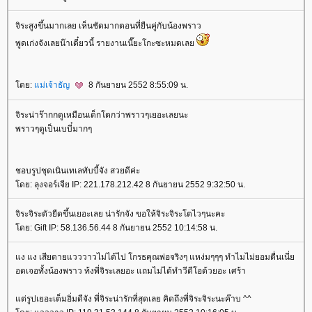
จิระสูงขึ้นมากเลย เห็นชัดมากตอนที่ยืนคู่กับน้องพราว
พูดเก่งจังเลยน๊าเดี๋ยวนี้ รายงานเนี๊ยะโกะซะหมดเล
ดย:
ม่เจ้าธัญ
8 กันยายน 2552 8:55:09 น.
จิระน่าร๊ากกดูเหมือนเด็กโตกว่าพราวๆเยอะเลยนะ
พราวๆดูเป็นเบบี๋มากๆ
ชอบรูปชุดเนินเทเลทับบี้จัง สวยดีค่ะ
ดย: ลุงจอร์เจีย IP: 221.178.212.42 8 กันยายน 2552 9:32:50 น.
จิระจิระตัวยืดขึ้นเยอะเลย น่ารักจัง ขอให้จิระจิระโตไวๆนะคะ
ดย: Gift IP: 58.136.56.44 8 กันยายน 2552 10:14:58 น.
ง แง เสียดายแวววาวไม่ได้ไป โกรธคุณพ่อจริงๆ แหง่มๆๆๆ ทำไมไม่ยอมตื่นเนี่
อดเจอทั้งน้องพราว ท้งพี่จิระเลยอะ แถมไม่ได้ทำวีดีโอด้วยอะ เศร้า
ต่รูปเยอะเต็มอิ่มดีจัง พี่จิระน่ารักที่สุดเลย คิดถึงพี่จิระจิระนะค๊าบ ^^