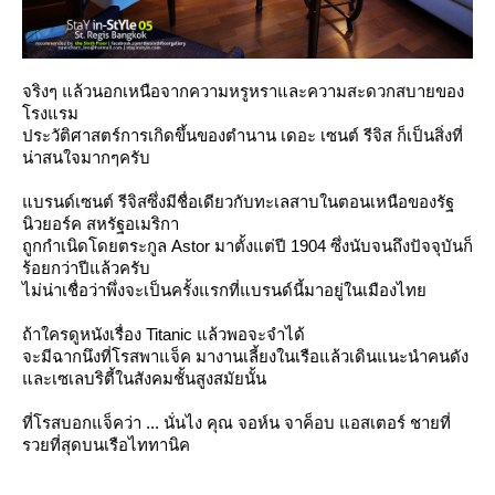
จริงๆ แล้วนอกเหนือจากความหรูหราและความสะดวกสบายของ
รงแรม
ประวัติศาสตร์การเกิดขึ้นของตำนาน เดอะ เซนต์ รีจิส ก็เป็นสิ่งที่
น่าสนใจมากๆครับ
บรนด์เซนต์ รีจิสซึ่งมีชื่อเดียวกับทะเลสาบในตอนเหนือของรัฐ
นิวยอร์ค สหรัฐอเมริกา
ถูกกำเนิดโดยตระกูล Astor มาตั้งแต่ปี 1904 ซึ่งนับจนถึงปัจจุบันก็
ร้อยกว่าปีแล้วครับ
ไม่น่าเชื่อว่าพึ่งจะเป็นครั้งแรกที่แบรนด์นี้มาอยู่ในเมืองไท
ถ้าใครดูหนังเรื่อง Titanic แล้วพอจะจำได้
จะมีฉากนึงที่โรสพาแจ็ค มางานเลี้ยงในเรือแล้วเดินแนะนำคนดัง
ละเซเลบริตี้ในสังคมชั้นสูงสมัยนั้น
ที่โรสบอกแจ็คว่า ... นั่นไง คุณ จอห์น จาค็อบ แอสเตอร์ ชายที่
รวยที่สุดบนเรือไททานิค