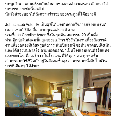
บทพูดในภาพยนตร์ระดับตำนานของเจมส์ คาเมรอน เลือกจะใส่
บทบรรยายเช่นนั้นลงไป
นั่นจึงน่าจะบอกได้ถึงความร่ำรวยของตระกูลนี้ได้อย่างดี
John Jacob Astor IV เป็นผู้ที่ได้แรงบันดาลใจการสร้างแบรนด์
เดอะ เซนต์ รีจิส นี้มาจากคุณแม่ของตัวเอง
นางชื่อว่า Caroline Astor ซึ่งในยุคต้น ศตวรรษ 20 เป็นดั่ง
ท่านผู้หญิงในสังคมชั้นสูงของอเมริกา ซึ่งรักในงานเลี้ยงสังสรรค์
งานเลี้ยงฉลองที่เลิสหรูอลังการ นั่นเป็นจุดที่ จอห์น จาค็อบเล็งเห็น
ละได้แรงบันดาลใจ ถ่ายทอดออกมาเป็นโรงแรมเซนต์รีจิสแห่ง
รกของโลกที่อเมริกา เป็นโรงแรมที่ให้ทุกๆ คน ทุกชนชั้น
สามารถมาใช้ชีวิตดั่งอยู่ในสังคมชั้นสูง สามารถมานั่งจิบไวน์ใน
บาร์ที่เลิศหรู ได้ง่ายๆ