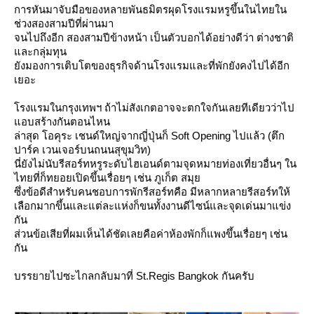
การหันมาจับมือของหลายพันธมิตรผุดโรงแรมหรูขึ้นในไทยใน
ช่วงสองสามปีที่ผ่านมา
จนไปถึงอีก สองสามปีข้างหน้า เป็นตัวบอกได้อย่างดีว่า ต่างชาติ
ละกลุ่มทุน
ังมองการเติบโตของธุรกิจด้านโรงแรมและที่พักยังคงไปได้อีก
เยอะ
รงแรมในกรุงเทพฯ ถ้าไม่สังเกตอาจจะตกใจกันเลยทีเดียวว่าไป
อบสร้างกันตอนไหน
ล่าสุด โอคุระ เชนด์ใหญ่จากญี่ปุ่นก็ Soft Opening ไปแล้ว (ตึก
ปาร์ค เวนเจอร์บนถนนสุขุมวิท)
นี่ยังไม่นับรีสอร์ทหรูระดับไฮเอนด์ตามจุดหมายท่องเที่ยวอื่นๆ ใน
ไทยที่ก็ทยอยเปิดขึ้นเรื่อยๆ เช่น ภูเก็ต สมุ
ซึ่งข้อดีสำหรับคนชอบการพักรีสอร์ทคือ มีหลากหลายรีสอร์ทให้
เลือกมากขึ้นและแต่ละแห่งก็ขนทั้งงานดีไซน์และจุดเด่นมาแข่ง
กัน
ส่วนข้อเสียที่ผมเห็นได้ชัดเลยคือค่าห้องพักก็แพงขึ้นเรื่อยๆ เช่น
กัน
บรรยายไปซะไกลกลับมาที่ St.Regis Bangkok กันครับ