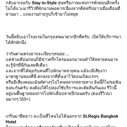
กลับมาเจอกับ
Stay in-Style
สุนทรียภาพแห่งการพักผ่อนอีกครั้ง
ไม่ได้แวะมารีวิวที่พักนานพอควรเนื่องจากติดทริปยาวเมื่อเดือนที่
ผ่านมา .. แถมงานถ่ายรูปก็เข้ามาไม่หยุด
วันนี้หยิบเอาโรงแรมในกรุงเทพมาฝากอีกที่ครับ เปิดให้บริการมา
ได้สักพักนึง
ว่ากันตามตรงอาจจะเงียบๆหน่อย ...
ต่ช่วงเดือนก่อนก็มีข่าวครึกโครมออกมาจนทำให้หลายคนอาจ
จะรู้จักที่นี่กันเลยทีเดียว
ละจากที่ได้คุยกับคนที่ไปพักมาหลายคน แม้จะมีเสียงว่า
มาตรฐานของที่นี่ ตกลงจากที่ตั้งเอาไว้ตอนเปิดแรกๆ
หรือมีเสียงคอมเม้นท์ต่างๆไปไหนหลากหลายทาง อันนี้ก็ไม่ขอฟัน
ธงละกันครับ คงต้องให้ไปลองใช้บริการและตัดสินกันเอง รีวิวนี้
อยู่บนพื้นฐานของการไปพักเมื่อปลายปีก่อนครับ (ดองรีวิวนา
นมากๆ 555+)
เกริ่นมายืดยาว จะเป็นที่ไหนไม่ได้นอกจาก
St.Regis Bangkok
Hotel