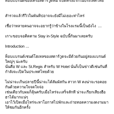
ท็อบแบรนด์ของเครือสตาร์วูดที่มาเปิดครั้งแรกในประเทศไท
สำรวจแล้วรีวิวในพันทิปอาจจะยังมีไม่เยอะท่าไหร่
เชื่อว่าหลายคนอาจจะอยากรู้ว่าข้างในโรงแรมนี้เป็นยังไง
เกาะขอบจอติดตาม Stay in-Style ฉบับนี้กันมาเลยครับ
Introduction
ท็อบแบรนด์เชนด์โฮเทลของสตาร์วูดจะมีด้วยกันอยู่สองแบรนด์
หญ่ๆ น่ะครับ
นั่นคือ W และ St.Regis สำหรับ W Hotel นั่นก็เป็นข่าวดีเช่นกันที่
กำลังจะเปิดในประทศไทยด้ว
ไม่น่าจะเกินปลายปีนี้น่าจะได้สัมผัสกัน สาวก W คงน่าจะรอคอ
กันด้วยความใจจดใจจ่อ
เช่นเดียวกับผมก็ลุ้นครับเมื่อไหร่จะเสร็จสักที น่าจะเรียกเสียงฮือ
ฮาได้มากแน่ๆ
เอาไว้เปิดเมื่อไหร่จะหาโอกาสไปพักและถ่ายทอดความงดงามมา
ห้ชมกันอีกครั้ง