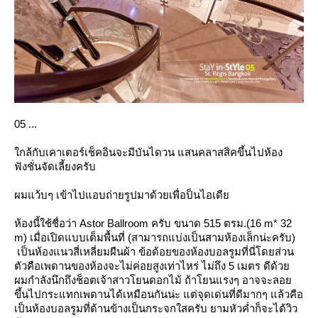
05 ...
กล้กับเคาเตอร์เช็คอินจะมีบันไดวน แสนคลาสสิคขึ้นไปห้อง
ฟังชั่นจัดเลี้ยงครับ
ผมแว้บๆ เข้าไปแอบถ่ายรูปมาด้วยเพื่อป็นไอเดี
ห้องนี้ใช้ชื่อว่า Astor Ballroom ครับ ขนาด 515 ตรม.(16 m* 32
m) เมื่อเปิดแบบเต็มพื้นที่ (สามารถแบ่งเป็นสามห้องเล็กน่ะครับ)
เป็นห้องแนวสี่เหลี่ยมผืนผ้า ข้อด้อยของห้องบอลรูมที่นี่โดยส่วน
ตัวคือเพดานของห้องจะไม่ค่อยสูงเท่าไหร่ ไม่ถึง 5 เมตร ดีด้ว
ผมกำลังนึกถึงช็อตเจ้าสาวโยนดอกไม้ ถ้าโยนแรงๆ อาจจะลอ
ขึ้นไปกระแทกเพดานได้เหมือนกันน่ะ แต่จุดเด่นที่ดีมากๆ แล้วคือ
เป็นห้องบอลรูมที่ด้านข้างเป็นกระจกใสครับ ยามหัวค่ำก็จะได้วิว