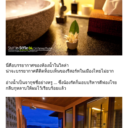
นี่คือบรรยากาศของห้องน้ำในวิลล่า
น่าจะบรรยากาศดีติดท็อบเท็นของรีสอร์ทในเมืองไทยไม่ยาก
อ่างน้ำเป็นจากุชชี่อย่างหรู ... ซึ่งน้องรัตก็มอบบริหารตีฟองโร
กลีบกุหลาบให้ผมไว้เรียบร้อยแล้ว