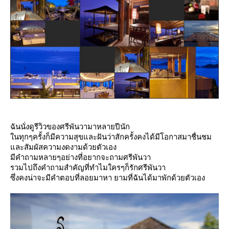
ฉันนั่งดูรีวิวของศรีพันวามาหลายปีนัก
นทุกๆครั้งก็มีความสุขและฝันว่าสักครั้งคงได้มีโอกาสมาชื่นชม
ละสัมผัสความงดงามด้วยตัวเอง
มีคำถามหลายๆอย่างที่อยากจะถามศรีพันวา
รวมไปถึงคำถามสำคัญที่ทำไมใครๆก็รักศรีพันวา
ซึ่งคงน่าจะมีคำตอบที่ลอยมาหา ยามที่ฉันได้มาพักด้วยตัวเอง