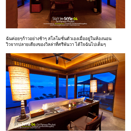
ฉันค่อยๆก้าวอย่างช้าๆ สโลโมชั่นตัวเองเมื่ออยู่ในห้องนอน
วิวจากปลายเตียงของวิลล่าที่ศรีพันวา ได้ใจฉันไปเต็มๆ