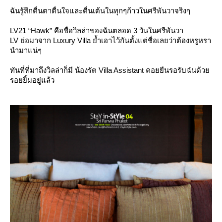
ฉันรู้สึกตื่นตาตื่นใจและตื่นเต้นในทุกๆก้าวในศรีพันวาจริงๆ
LV21 “Hawk” คือชื่อวิลล่าของฉันตลอด 3 วันในศรีพันวา
LV ย่อมาจาก Luxury Villa ย้ำเอาไว้กันตั้งแต่ชื่อเลยว่าต้องหรูหรา
นำมาแน่ๆ
ทันที่ที่มาถึงวิลล่าก็มี น้องรัต Villa Assistant คอยยืนรอรับฉํนด้ว
รอยยิ้มอยู่แล้ว