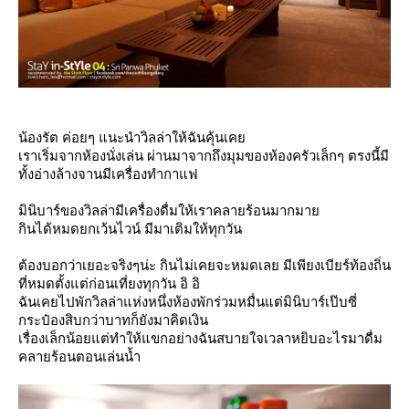
น้องรัต ค่อยๆ แนะนำวิลล่าให้ฉันคุ้นเค
เราเริ่มจากห้องนั่งเล่น ผ่านมาจากถึงมุมของห้องครัวเล็กๆ ตรงนี้มี
ทั้งอ่างล้างจานมีเครื่องทำกาแฟ
มินิบาร์ของวิลล่ามีเครื่องดื่มให้เราคลายร้อนมากมา
กินได้หมดยกเว้นไวน์ มีมาเติมให้ทุกวัน
ต้องบอกว่าเยอะจริงๆน่ะ กินไม่เคยจะหมดเลย มีเพียงเบียร์ท้องถิ่น
ที่หมดตั้งแต่ก่อนเที่ยงทุกวัน อิ อิ
ฉันเคยไปพักวิลล่าแห่งหนึ่งห้องพักร่วมหมื่นแต่มินิบาร์เป๊บซี่
กระป๋องสิบกว่าบาทก็ยังมาคิดเงิน
เรื่องเล็กน้อยแต่ทำให้แขกอย่างฉันสบายใจเวลาหยิบอะไรมาดื่ม
คลายร้อนตอนเล่นน้ำ