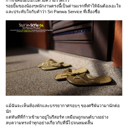
การเช็คอินเป็นไปด้วยความรวดเร็ว
รอยยิ้มของน้องๆพนักงานตรงนี้เป็นด่านแรกที่ทำให้ฉันต้องเอะใจ
ละประทับใจกับคำว่า Sri Panwa Service ที่เลื่องชื่อ
ม้ฉันจะเห็นห้องพักและบรรยากาศรอบๆ ของศรีพันวามานักต่อ
นัก
ต่ทันทีที่ก้าวเข้ามาอยู่ในรีสอร์ท เหมือนถูกมนต์บางอย่าง
ลบความทรงจำทุกอย่างเกี่ยวกับที่นี่ไปจนหมดสิ้น