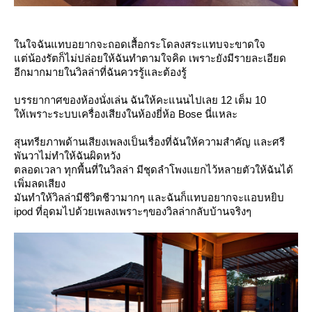
นใจฉันแทบอยากจะถอดเสื้อกระโดลงสระแทบจะขาดใจ
ต่น้องรัตก็ไม่ปล่อยให้ฉันทำตามใจคิด เพราะยังมีรายละเอียด
อีกมากมายในวิลล่าที่ฉันควรรู้และต้องรู้
บรรยากาศของห้องนั่งเล่น ฉันให้คะแนนไปเลย 12 เต็ม 10
ห้เพราะระบบเครื่องเสียงในห้องยี่ห้อ Bose นี่แหละ
สุนทรียภาพด้านเสียงเพลงเป็นเรื่องที่ฉันให้ความสำคัญ และศรี
พันวาไม่ทำให้ฉันผิดหวัง
ตลอดเวลา ทุกพื้นที่ในวิลล่า มีชุดลำโพงแยกไว้หลายตัวให้ฉันได้
เพิ่มลดเสียง
มันทำให้วิลล่ามีชีวิตชีวามากๆ และฉันก็แทบอยากจะแอบหยิบ
ipod ที่อุดมไปด้วยเพลงเพราะๆของวิลล่ากลับบ้านจริงๆ