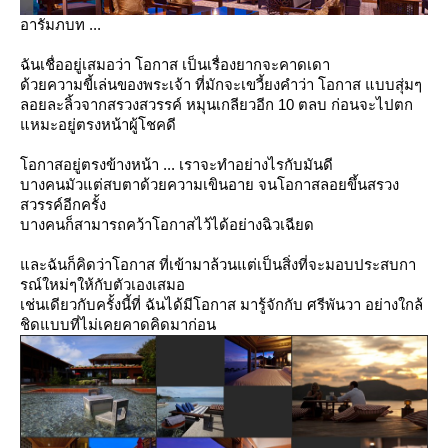
อารัมภบท ...
ฉันเชื่ออยู่เสมอว่า โอกาส เป็นเรื่องยากจะคาดเดา
ด้วยความขี้เล่นของพระเจ้า ที่มักจะเขวี้ยงคำว่า โอกาส แบบสุ่มๆ
ลอยละลิ้วจากสรวงสวรรค์ หมุนเกลียวอีก 10 ตลบ ก่อนจะไปตก
หมะอยู่ตรงหน้าผู้โชคดี
อกาสอยู่ตรงข้างหน้า ... เราจะทำอย่างไรกับมันดี
บางคนมัวแต่สบตาด้วยความเขินอาย จนโอกาสลอยขึ้นสรวง
สวรรค์อีกครั้ง
บางคนก็สามารถคว้าโอกาสไว้ได้อย่างฉิวเฉียด
ละฉันก็คิดว่าโอกาส ที่เข้ามาล้วนแต่เป็นสิ่งที่จะมอบประสบกา
รณ์ใหม่ๆให้กับตัวเองเสมอ
เช่นเดียวกับครั้งนี้ที่ ฉันได้มีโอกาส มารู้จักกับ ศรีพันวา อย่างใกล้
ชิดแบบที่ไม่เคยคาดคิดมาก่อน