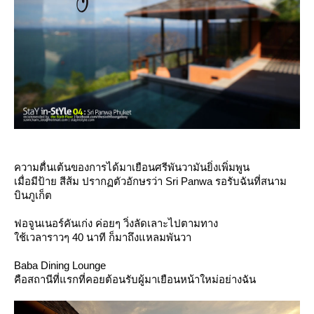
ความตื่นเต้นของการได้มาเยือนศรีพันวามันยิ่งเพิ่มพูน
เมื่อมีป้าย สีส้ม ปรากฏตัวอักษรว่า Sri Panwa รอรับฉันที่สนาม
บินภูเก็ต
ฟอจูนเนอร์คันเก่ง ค่อยๆ วิ่งลัดเลาะไปตามทาง
ช้เวลาราวๆ 40 นาที ก็มาถึงแหลมพันวา
Baba Dining Lounge
คือสถานีที่แรกที่คอยต้อนรับผู้มาเยือนหน้าใหม่อย่างฉัน