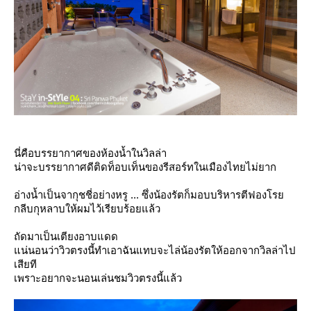
นี่คือบรรยากาศของห้องน้ำในวิลล่า
น่าจะบรรยากาศดีติดท็อบเท็นของรีสอร์ทในเมืองไทยไม่ยาก
อ่างน้ำเป็นจากุชชี่อย่างหรู ... ซึ่งน้องรัตก็มอบบริหารตีฟองโร
กลีบกุหลาบให้ผมไว้เรียบร้อยแล้ว
ถัดมาเป็นเตียงอาบแดด
น่นอนว่าวิวตรงนี้ทำเอาฉันแทบจะไล่น้องรัตให้ออกจากวิลล่าไป
เสียที
เพราะอยากจะนอนเล่นชมวิวตรงนี้แล้ว