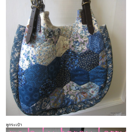
หูกระเป๋า