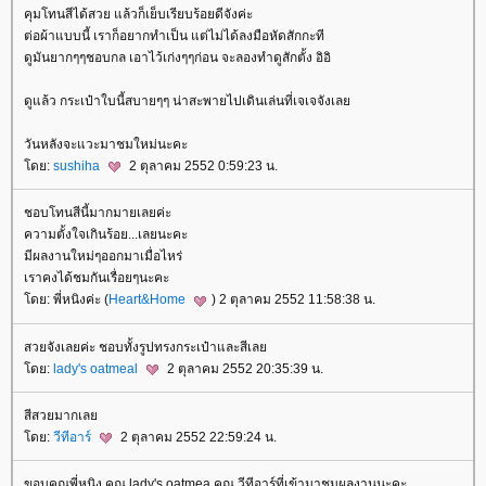
คุมโทนสีได้สวย แล้วก็เย็บเรียบร้อยดีจังค่ะ
ต่อผ้าแบบนี้ เราก็อยากทำเป็น แต่ไม่ได้ลงมือหัดสักกะที
ดูมันยากๆๆชอบกล เอาไว้เก่งๆๆก่อน จะลองทำดูสักตั้ง อิอิ
ดูแล้ว กระเป๋าใบนี้สบายๆๆ น่าสะพายไปเดินเล่นที่เจเจจังเล
วันหลังจะแวะมาชมใหม่นะคะ
ดย:
sushiha
2 ตุลาคม 2552 0:59:23 น.
ชอบโทนสีนี้มากมายเลยค่ะ
ความตั้งใจเกินร้อย...เลยนะคะ
มีผลงานใหม่ๆออกมาเมื่อไหร่
เราคงได้ชมกันเรื่อยๆนะคะ
ดย: พี่หนิงค่ะ (
Heart&Home
) 2 ตุลาคม 2552 11:58:38 น.
สวยจังเลยค่ะ ชอบทั้งรูปทรงกระเป๋าและสีเล
ดย:
lady's oatmeal
2 ตุลาคม 2552 20:35:39 น.
สีสวยมากเล
ดย:
วีทีอาร์
2 ตุลาคม 2552 22:59:24 น.
ขอบคุณพี่หนิง คุณ lady's oatmea คุณ วีทีอาร์ที่เข้ามาชมผลงานนะคะ