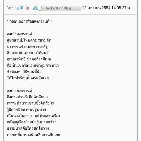
ดย:
ญามี่
12 เมษายน 2554 14:05:27 น.
* กลอนดอกสร้อยสงกรานต์ *
สงเอ๋ยสงกรานต์
สุขผสานปีใหม่ตามสยามจัด
บรรพชนกำหนดจารจดรัฐ
สิบสามนัดเมษายนให้คนจำ
ฤกษ์อาทิตย์เข้าดฤถีราศีเมษ
ถือเป็นเขตร้อนรุ่มเข้ากุมกระหน่ำ
จำต้องหาวิธีชวนชี้นำ
ห้ไล่ทำร้อนนั้นจรพลันเอ
สงเอ๋ยสงกรานต์
ถึงกาลผ่านยังนึกคิดศึกษา
เพราะตำนานซาบซึ้งคิดถึงมา
รู้ธิดากบิลพรหมปฐมทาง
เป็นนางในสงกรานต์ประสานเรื่อง
กตัญญูเรืองมิ่งสมัยรู้หมายกว้าง
ธรรมบาลคือใครขัดไขวาง
ค่อยเคลิ้มครางนึกหลืบสานสืบเอ