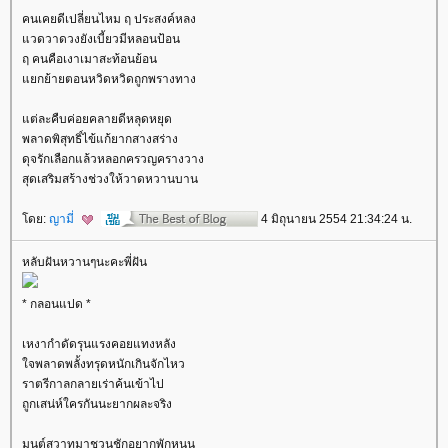
คนเคยดีเปลี่ยนไหม ฤ ประสงค์หลง
วดวาดวงยังเบี้ยวมีหลอนป้อน
ฤ คนคือเงาเมาสะท้อนย้อน
กย้ายตอนหวิดหวิดถูกพรางทาง
ต่ละคืบค่อยคลายดีหลุดหยุด
พลาดพิสุทธิ์ไข้แก้ยากสางสร่าง
ดุจรักเลือกแล้วหลอกครวญครางวาง
สุดเสริมสร้างช่วงให้วาดหวานบาน
ดย:
ญามี่
4 มิถุนายน 2554 21:34:24 น.
หลับฝันหวานๆนะคะพี่ฝัน
* กลอนแปด *
เหงากำดัดรุนแรงคอยแทงหลัง
จพลาดพลั้งทรุดหนักเกินจักไหว
ราตรีกาลกลายเร่าค้นเข้าไป
ถูกเสน่ห์ใครกันนะยากผละจริง
มนต์สวาทมาชวนชักอยากพักหนุน