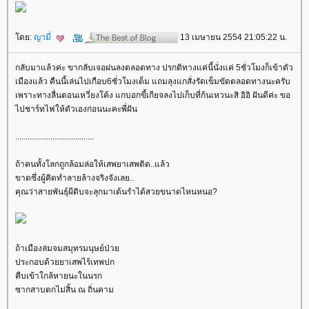
ดย:
ญามี่
13 เมษายน 2554 21:05:22 น.
กลับมาแล้วค่ะ ขากลับเจอฝนลงตลอดทาง ปรกติทางแค่นี้นั่งแค่ 5ชั่วโมงก็เข้าตัว
เมืองแล้ว คืนนี้เล่นไปเกือบ6ชั่วโมงเต็ม แถมลุงแกสั่งรัดเข็มขัดตลอดทางนะครับ
เพราะทางลื่นตอนเหวี่ยงโค้ง แกบอกขี้เกียจลงไปเก็บที่ก้นเหวนะสิ อิอิ ฝันดีค่ะ ขอ
ไปชาร์ทไฟให้ตัวเองก่อนนะคะพี่ฝัน
......................................
ถ้าคนทั้งโลกถูกล้อมล่อให้เสพยาเสพติด..แล้ว
ขาดซึ่งผู้คิดทำลายล้างจริงจังเลย..
คุณว่าสายพันธุ์ผีดิบจะลุกมาเต้นรำได้สวยขนาดไหนหนอ?
ถ้าเมืองล่มจมสมุทรมนุษย์ป่ว
ประกอบด้วยยาเสพไร้เทพปก
คืบเข้าใกล้หายนะในนรก
ซากสาบตกไม่สิ้น ณ ถิ่นคาม