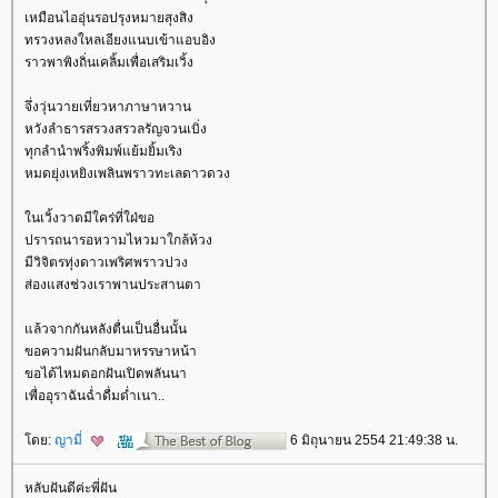
เหมือนไออุ่นรอปรุงหมายสุงสิง
ทรวงหลงใหลเอียงแนบเข้าแอบอิง
ราวพาพิงถิ่นเคลิ้มเพื่อเสริมเวิ้ง
จึ่งวุ่นวายเที่ยวหาภาษาหวาน
หวังลำธารสรวงสรวลรัญจวนเบิ่ง
ทุกลำนำพริ้งพิมพ์แย้มยิ้มเริง
หมดยุ่งเหยิงเพลินพราวทะเลดาวดวง
นเวิ้งวาดมีใคร่ที่ใฝ่ขอ
ปรารถนารอหวามไหวมาใกล้ห้วง
มีวิจิตรทุ่งดาวเพริศพราวปวง
ส่องแสงช่วงเราพานประสานตา
ล้วจากกันหลังตื่นเป็นอื่นนั้น
ขอความฝันกลับมาหรรษาหน้า
ขอได้ไหมดอกฝันเปิดพลันนา
เพื่ออุราฉันฉ่ำดื่มด่ำเนา..
ดย:
ญามี่
6 มิถุนายน 2554 21:49:38 น.
หลับฝันดีค่ะพี่ฝัน