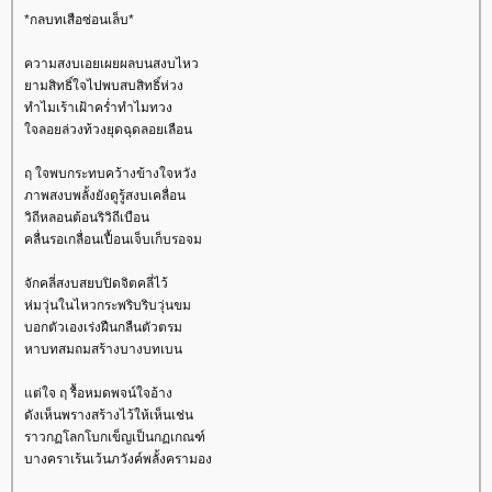
*กลบทเสือซ่อนเล็บ*
ความสงบเอยเผยผลบนสงบไหว
ามสิทธิ์ใจไปพบสบสิทธิ์ห่วง
ทำไมเร้าเฝ้าคร่ำทำไมทวง
จลอยล่วงท้วงยุดฉุดลอยเลือน
ฤ ใจพบกระทบคว้างข้างใจหวัง
ภาพสงบพลั้งยังดูรู้สงบเคลื่อน
วิถีหลอนต้อนริวิถีเบือน
คลื่นรอเกลื่อนเปื้อนเจ็บเก็บรอจม
จักคลี่สงบสยบปิดจิตคลี่ไว้
ห่มวุ่นในไหวกระพริบริบวุ่นขม
บอกตัวเองเร่งฝืนกลืนตัวตรม
หาบทสมถมสร้างบางบทเบน
ต่ใจ ฤ รื้อหมดพจน์ใจอ้าง
ดังเห็นพรางสร้างไว้ให้เห็นเช่น
ราวกฏโลกโบกเข็ญเป็นกฏเกณฑ์
บางคราเร้นเว้นภวังค์พลั้งครามอง