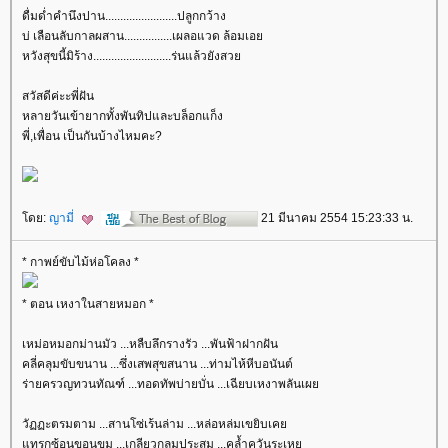
ดื่มด่ำคำนึงปาน........................ปลูกกว้าง
บ่ เลือนลับกาลผสาน................เผลอแวด ล้อมเอ
หวังสุขนี้มิร้าง..........................ร่นแล้วยังสว
สวัสดีค่ะะพี่ฝัน
หลายวันเข้ายากทั้งพันทิปและบล็อกแก็ง
พี่,เพื่อน เป็นกันบ้างไหมคะ?
ดย:
ญามี่
21 มีนาคม 2554 15:23:33 น.
* กาพย์ขับไม้ห่อโคลง *
* ตอน เหงาในสายหมอก *
เหม่อหมอกม่านมัว ...หลืบลึกรางรัว ...พันฟ้าฝากฝัน
คลี่คลุมขับขนาน ...ซึ่งเสพสุขสนาน ...ท่ามไห้หีบอนันต์
ร่ายครวญทวนทัณฑ์ ...ทอดทัพบ่ายบั่น ...เฉียบเหงาพลันเผ
วัฏฏะตรมตาม ...สานโซ่เร้นล่าม ...หล่อหล่มเขยิบเค
ทรกซ้อนขอนขม ...เกลียวกลมประสม ...คล้ำควันระเห