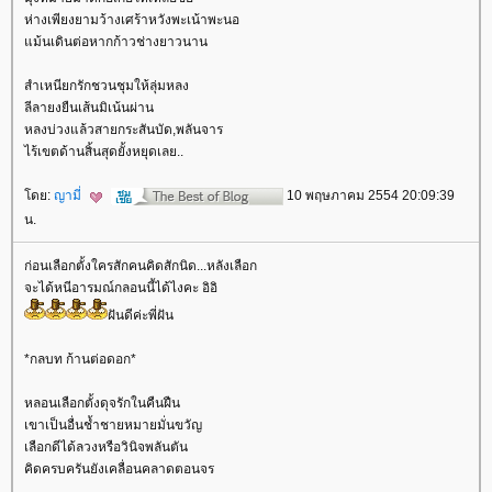
ห่างเพียงยามว้างเศร้าหวังพะเน้าพะนอ
ม้นเดินต่อหากก้าวช่างยาวนาน
สำเหนียกรักชวนชุมให้ลุ่มหลง
ลีลายงยืนเส้นมิเน้นผ่าน
หลงบ่วงแล้วสายกระสันบัด,พลันจาร
ไร้เขตด้านสิ้นสุดยั้งหยุดเลย..
ดย:
ญามี่
10 พฤษภาคม 2554 20:09:39
น.
ก่อนเลือกตั้งใครสักคนคิดสักนิด...หลังเลือก
จะได้หนีอารมณ์กลอนนี้ได้ไงคะ อิอิ
ฝันดีค่ะพี่ฝัน
*กลบท ก้านต่อดอก*
หลอนเลือกตั้งดุจรักในคืนฝืน
เขาเป็นอื่นช้ำชายหมายมั่นขวัญ
เลือกดีได้ลวงหรือวินิจพลันตัน
คิดครบครันยังเคลื่อนคลาดตอนจร