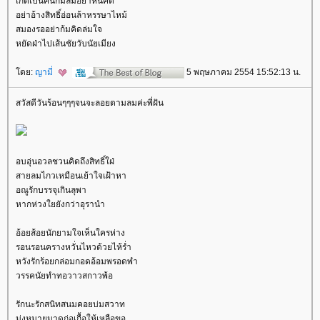
เกิดเป็นคนกมลมีอย่าหนีคิด
อย่าอ้างสิทธิ์อ่อนล้าหรรษาไหม้
สมองรออย่าก้มคิดล่มใจ
หยัดฝ่าไปเส้นชัยวับนัยเมียง
ดย:
ญามี่
5 พฤษภาคม 2554 15:52:13 น.
สวัสดีวันร้อนๆๆๆจนจะลอยตามลมค่ะพี่ฝัน
อบอุ่นอวลชวนคิดถึงสิทธิ์ใฝ่
สายลมไกวเหมือนเย้าใจเฝ้าหา
อณูรักบรรจุเกินลุพา
หากห่วงใยยังกว่าอุรานำ
อ้อยส้อยนักยามใจเห็นใครห่าง
รอนรอนครางหวั่นไหวด้วยไห้ร่ำ
หวังรักร้อยกล่อมกอดอ้อมพรอดพำ
วรรคนัยทำทอวาวสกาวพ้อ
รักนะรักสนิทสนมคอยบ่มสวาท
มุ่งหมายมาดก่อเกื้อให้เหลือขอ