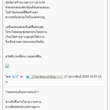
นัยน์ตาสร้างบางผ่าวราวตาแจ้ง
ส่งตรมแต่งแสดงร้อนต้อนตรมหมอง
จทำล้มจมฤทธิ์พิษทำนอง
พาเจตข้องตรองไขในเจตครวญ
เหมือนสงบส่งลงจินต์สิ้นสงบสุม
จระโหยคลุมชุ่มพอรอระโหยหวน
เวียนโซ่ล่ามตามฉุดสุดโซ่ตรวน
จึ่งเห็นชวนควรสงบหลบเห็นทัน
สวัสดีบ่ายๆที่หนาวฝนค่ะพี่ฝัน
ดย:
ญามี่
17 กุมภาพันธ์ 2554 14:07:10
น.
*กลบทกบเต้นกลางสระบัว*
ซ่านถึงซึ้งถามไหวหวามซ่าน
หวงอ้อนห่อนอ่านสราญหวง