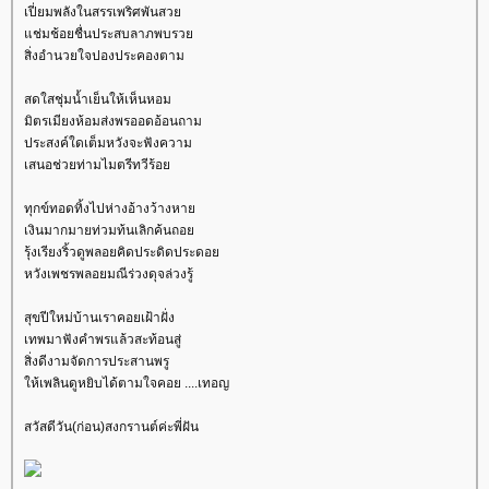
เปี่ยมพลังในสรรเพริศพันสว
ช่มช้อยชื่นประสบลาภพบรว
สิ่งอำนวยใจปองประคองตาม
สดใสชุ่มน้ำเย็นให้เห็นหอม
มิตรเมียงห้อมส่งพรออดอ้อนถาม
ประสงค์ใดเต็มหวังจะฟังความ
เสนอช่วยท่ามไมตรีทวีร้อ
ทุกข์ทอดทิ้งไปห่างอ้างว้างหา
เงินมากมายท่วมท้นเลิกค้นถอ
รุ้งเรียงริ้วดูพลอยคิดประดิดประดอ
หวังเพชรพลอยมณีร่วงดุจล่วงรู้
สุขปีใหม่บ้านเราคอยเฝ้าฝั่ง
เทพมาฟังคำพรแล้วสะท้อนสู่
สิ่งดีงามจัดการประสานพรู
ห้เพลินดูหยิบได้ตามใจคอย ....เทอญ
สวัสดีวัน(ก่อน)สงกรานต์ค่ะพี่ฝัน