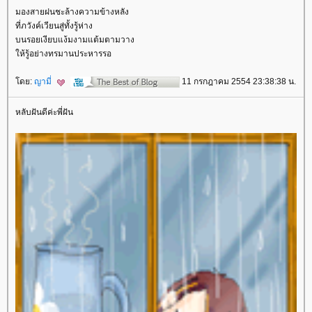
มองสายฝนชะล้างความข้างหลัง
ที่ภวังค์เวียนสู่ทั้งรู้ห่าง
บนรอยเงียบแง้มงามแต้มตามวาง
ห้รู้อย่างทรมานประหารรอ
ดย:
ญามี่
11 กรกฎาคม 2554 23:38:38 น.
หลับฝันดีค่ะพี่ฝัน