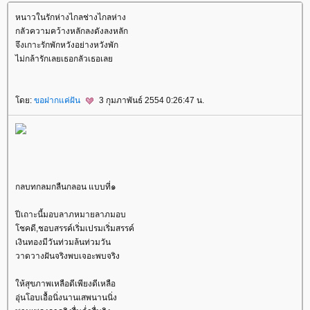
หนาวในรักห่างไกลช่างไกลห่าง
กลัวความคว้างหลักลงดังลงหลัก
จึงเกาะรักพักหวังอย่างหวังพัก
ไม่กล้ารักเลยเธอกลัวเธอเล
ดย:
ขอฝากแค่ฝัน
3 กุมภาพันธ์ 2554 0:26:47 น.
กลบทกลมกลืนกลอน แบบที่๑
ปีเถาะนี้มอบลาภหมายลาภมอบ
ชคดี,ชอบสรรค์เริ่มเปรมเริ่มสรรค์
เงินทองมีวันท่วมล้นท่วมวัน
วาดวางฝันจริงพบเจอะพบจริง
ห้สุขภาพเหลือดีเพียงดีเหลือ
อุ่นโอบเอื้อนิ่งนานเสพนานนิ่ง