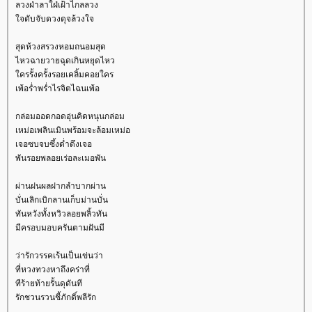
ลวงฝ่าลาใฝ่เฝ้าไกลลวง
จดับจับดวงดุจล้วงใจ
สุดห้วงสรวงหอมถนอมสุด
ไหวฉายวายฉุดเกินหยุดไหว
ครรั้งครั้งรอยเคลิ้มคอยใคร
เพ้อร่ำพร่ำไรจิตไฉนเพ้อ
กล่อมออดกอดอุ่นคิดหนุนกล่อม
เหม่อเพลินเมินพร้อมจะล้อมเหม่อ
เจอซบจบซึ้งด่ำดึงเจอ
พันรอยพลอยเร่อละเมอพัน
ผ่านฝนผลฝากลำบากผ่าน
บั่นเลิกเบิกลานเก็บม่านบั่น
ทันหวังทั้งหวิวลอยพลิ้วทัน
มีครอบมอบครันตามฝันมี
ว่ารักวรรคเร้นเป็นเข่นว่า
ที่หวงทวงหาถึงคร่าที่
ทีร้ายท้ายรั้นดุดันที
รักชวนรวนชี้ภักดิ์พลีรัก