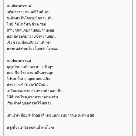
สงเอ๋ยสงกรานต์
เสริมสราญประเพณีวันดีเด่น
ชะล้างเหย้าใจกายมิคลายเน้น
ไม่มีเว้นไหว้พระชำระรอน
สร้างกุศลนกปลาปล่อยลาหงอ
พ่อแม่ค่อยก้มกราบซึ้งทราบสอน
เชื่อความดีละ,เลิกอย่าเพิกพร
หลงแหล่งร้อนโบยโบกเข้าโยกเอ
สงเอ๋ยสงกรานต์
บุญเบิกบานบ้านเราต่างเฝ้าสุข
หอม,ชื่น,ร่ำสมานเพลินพานชุก
ปรยปลื้มปลุกทุกคนกมลเย็น
นำทรายเข้าในวัดได้จัดฝัน
เหมือนของขวัญสอนชอบคำตอบเห็น
ห้คืนวันโชค,ลาภมาทาบกระเซ็น
เรื่องลำเค็ญอุปสรรคให้หักเอ
เล่นน้ำเหนื่อยๆแล้วอย่าลืมนอนพักผ่อนมากๆนะคะพี่ฝัน อิอิ
พรุ่งนี้จะได้มีแรงเล่นน้ำต่อไงคะ