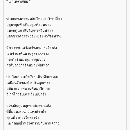
* เงาเหงาเงียบ *
ท่ามกลางความหลับใหลคราใจเปลี่ยว
ฤดูมรสุมฟ้าเทียวดูเกรียวหนาว
หงนดูนภาลิบลิบกระพริบพราว
บอกข่าวคราวหงอยหงอยมาร้อยทรวง
วังเวงวาดเคว้งคว้างหมายสร้างส่ง
เจตจำนงหันหวนสู่สรวลสรวง
กระทำร่ายมรสุมมากุมปวง
ส่งสืบล่วงกำจัดหมายพัดเพลา
ประโลมประเล้าเงียบเห็นเทียบหมอง
เหมือนจับจองจำรุกในชุกเหงา
หลับ ณ ภาพฉาบพิษมาริดเกลา
วิเวกไกวอับเฉาเวียนเข้างำ
สร่างสิ้นสุดหลุดทุกข์มาซุกแล้ง
ที่ทิ่มแทงระนาวแห่งก้าวย่ำ
ทุรนที่วาดวงในทรงจำ
เหงาตอกย้ำทรวงทราบกับภาพคราง