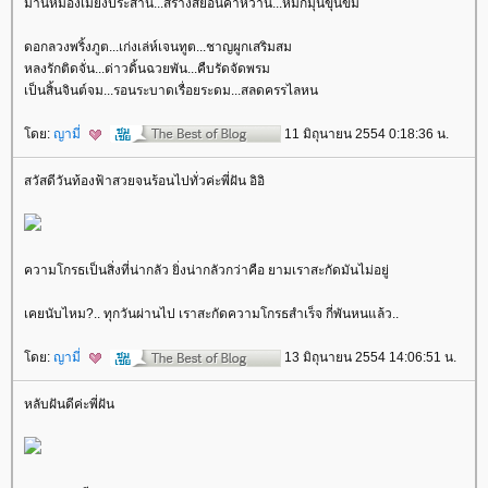
ม่านหมองเมียงประสาน...สร้างสยอนคำหวาน...หมกมุ่นขุ่นขม
ดอกลวงพริ้งภูต...เก่งเล่ห์เจนทูต...ชาญผูกเสริมสม
หลงรักติดจั่น...ด่าวดิ้นฉวยพัน...คืบรัดจัดพรม
เป็นสิ้นจินต์จม...รอนระบาดเรื่อยระดม...สลดครรไลหน
ดย:
ญามี่
11 มิถุนายน 2554 0:18:36 น.
สวัสดีวันท้องฟ้าสวยจนร้อนไปทั่วค่ะพี่ฝัน อิอิ
ความโกรธเป็นสิ่งที่น่ากลัว ยิ่งน่ากลัวกว่าคือ ยามเราสะกัดมันไม่อยู่
เคยนับไหม?.. ทุกวันผ่านไป เราสะกัดความโกรธสำเร็จ กี่พันหนแล้ว..
ดย:
ญามี่
13 มิถุนายน 2554 14:06:51 น.
หลับฝันดีค่ะพี่ฝัน