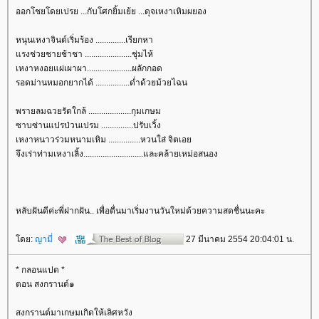
ออกโชยโดยเปรย ...กับโศกยิ้มเย้ย ...ดุจเหงาเหิมผยอง
หนุนเหงาจินต์เริ่มร้อง ..............เรียกหา
รงช่วยชายช้าชา ......................ชุ่มไห้
เหงาหงอยแผ่เผาผา.....................ผลักกอด
รอดม่านหมอกยากได้ ................ด่ำด้วยม้วยไฉน
พรายลมฉวยรัดใกล้ ....................กุมเกษม
ซาบซ่านแปรป่วนเปรม ...............ปรับเวิ้ง
เหงาหนาวร่วมหนามเหิม ...............หวนใส่ จิตเอ
จึงเร่าท่ามเหงาเลิ้ง............................และคล้ายเหม่อสนอง
หลับฝันดีค่ะพี่ฝากฝัน.. เพื่อตื่นมาเริ่มงานวันใหม่ด้วยความสดชื่นนะคะ
ดย:
ญามี่
27 มีนาคม 2554 20:04:01 น.
* กลอนแปด *
ตอน สงกรานต์๑
สงกรานต์มาเกษมเกิดให้เลิศหวัง