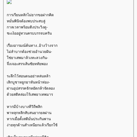
การเรียนหลักไม่ยากขอฝากคิด
หมั่นพินิจต้องพบประสบลู่
กาลเวลาพร้อมติงประวิงดู-
ชะเง้ออยู่ทวนครบบรรจบครัน
เรื่องอารมณ์ค้นทาง..อ้างว้างจาก
ไม่ลำบากต้องช่วยอำนวยฝัน-
ช่ยาเสพมาล้วงทะลวงกัน-
จึ่งเจอะสรรเส้นชัยหทัยพอง
ระลึกไว้สอนตนอย่าหล่นหล้า
เลิกบูชาหยูกยาหันหน้าท่อง-
ผ่านอุปสรรคจักหยัดกล้าจัดลอง
ด้วยสติคล่องไร้เสพยาเทพมาร
หากมีบ้างบางทีวิถีพลิก
พาหลุกหลิกสับสนยากยลผ่าน
หากเมื่อตั้งสติมั่นประกันพาน
ง่ายทุกด้านสำเหนียกแล้วเรียกใช้