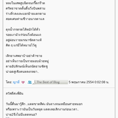
หลงในเสพสูบฉีดจนกรี๊ดกร๊าด
ศรัทธาขาดดั้นดิ้นวิ่งบินพล่าม
ร่างลิ่วลงเละแยกย้ายแตกตาม
สอดเศษท่ามชีวาอนาถตาแล
ดุจน้ำกรดรดไส้หมักได้ทั่ว
รอยเงามัวเร่ร่อนวิ่งต้อนแถ
อยู่ผ่อนวายมรณาขัดตาแท้
คิด ฤ แก่มีได้หมายไว้ดู
เลิกยาเสพยาบ้าอย่าค้าขา
อย่าเห็นวายเป็นรวยมอบม้วยหมู่
ตายอัปลักษณ์เห็นถนัดยามชัดชู
น่าอดสูเชิงคนหลงกลยา..
ดย:
ญามี่
5 พฤษภาคม 2554 0:02:08 น.
สวัสดีค่ะพี่ฝัน
วันนี้ตื่นมารู้สึก ..แดดขาดสีค่ะ มันจางจนเหมือนสายหมอก
หรือเพราะว่ามันเป็นวันหยุด แดดเลยเลิกงานก่อนเวลา..
บ่าย2จึงไม่มีแดดหนอ?