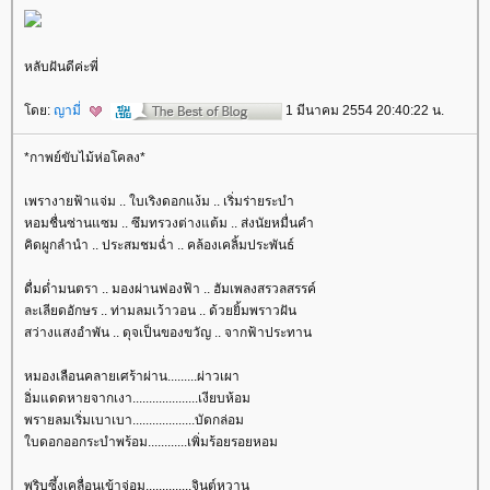
หลับฝันดีค่ะพี่
ดย:
ญามี่
1 มีนาคม 2554 20:40:22 น.
*กาพย์ขับไม้ห่อโคลง*
เพรางายฟ้าแจ่ม .. ใบเริงดอกแง้ม .. เริ่มร่ายระบำ
หอมชื่นซ่านแซม .. ซึมทรวงต่างแต้ม .. ส่งนัยหมื่นคำ
คิดผูกลำนำ .. ประสมชมฉ่ำ .. คล้องเคลิ้มประพันธ์
ดื่มด่ำมนตรา .. มองผ่านฟองฟ้า .. ฮัมเพลงสรวลสรรค์
ละเลียดอักษร .. ท่ามลมเว้าวอน .. ด้วยยิ้มพราวฝัน
สว่างแสงอำพัน .. ดุจเป็นของขวัญ .. จากฟ้าประทาน
หมองเลือนคลายเศร้าผ่าน.........ผ่าวเผา
อิ่มแดดหายจากเงา....................เงียบห้อม
พรายลมเริ่มเบาเบา...................บัดกล่อม
บดอกออกระบำพร้อม............เพิ่มร้อยรอยหอม
พริบซึ้งเคลื่อนเข้าจ่อม..............จินต์หวาน