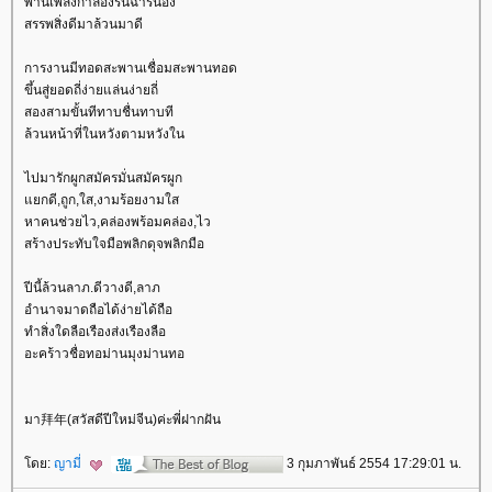
พานเพลงกาลอิงรื่นฉ่ำรื่นอิง
สรรพสิ่งดีมาล้วนมาดี
การงานมีทอดสะพานเชื่อมสะพานทอด
ขึ้นสู่ยอดถี่ง่ายแล่นง่ายถี่
สองสามขั้นทีทาบชื่นทาบที
ล้วนหน้าที่ในหวังตามหวังใน
ไปมารักผูกสมัครมั่นสมัครผูก
กดี,ถูก,ใส,งามร้อยงามใส
หาคนช่วยไว,คล่องพร้อมคล่อง,ไว
สร้างประทับใจมือพลิกดุจพลิกมือ
ปีนี้ล้วนลาภ.ดีวางดี,ลาภ
อำนาจมาดถือได้ง่ายได้ถือ
ทำสิ่งใดลือเรืองส่งเรืองลือ
อะคร้าวชื่อทอม่านมุงม่านทอ
มา拜年(สวัสดีปีใหม่จีน)ค่ะพี่ฝากฝัน
ดย:
ญามี่
3 กุมภาพันธ์ 2554 17:29:01 น.