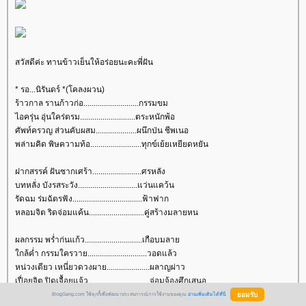
สวัสดีค่ะ ทานข้าวเย็นให้อร่อยนะคะพี่ฝัน
* รอ...นิรันดร์ *(โคลงผวน)
ร้าวกาล รานก้าวก่อ...........................กรรมขม
ไอครุ่น อุ่นใคร่ตรม...........................ตระหนักพ้อ
ศัพท์ครวญ ส่วนคับผสม....................ผนึกป่น ชีพเนอ
พล่ามคิด พิษความท้อ.........................ทุกข์เย้ยเหยียดหยัน
ฝากสรรค์ ฝันซากเศร้า........................ศรหลัง
บทหลั่ง บังรสระวัง.............................แว่นแคว้น
รัดฉม ร่มฉัตรฟัง..................................ฟ้าฟาก
หลอมจิต ริดจ่อมแค้น...........................คู่สร้างมลายหน
ผลกรรม พร่ำก่นแก้ว............................เกือบมลา
กล้ค่ำ กรรมใครวาย.............................วอดแล้ว
หน่วงเดียว เหนี่ยวดวงผาย.....................ผลาญผ่าว
เปื่อยจิต ปิดเจื้อยแจ้ว..............................จ่อมจ้องศึกเสนอ
BlogGang.com ใช้คุกกี้เพื่อพัฒนาประสบการณ์การใช้งานของคุณ
อ่านเพิ่มเติมได้ที่นี่