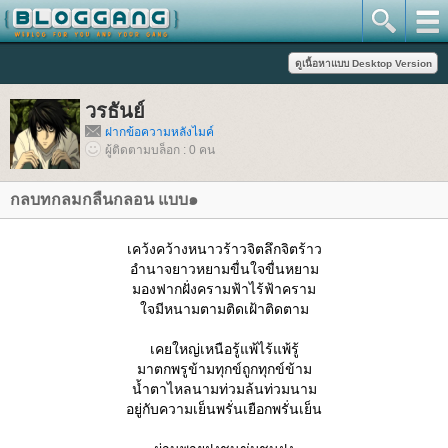
วรธันย์
ฝากข้อความหลังไมค์
ผู้ติดตามบล็อก : 0 คน
กลบทกลมกลืนกลอน แบบ๑
เคว้งคว้างหนาวร้าวจิตลึกจิตร้าว
อำนาจยาวหยามขื่นใจขื่นหยาม
มองฟากฝั่งครามฟ้าไร้ฟ้าคราม
จมีหนามตามติดเฝ้าติดตาม
เคยใหญ่เหนือรู้แพ้ไร้แพ้รู้
มาตกพรูข้ามทุกข์ถูกทุกข์ข้าม
น้ำตาไหลนามท่วมล้นท่วมนาม
อยู่กับความเย็นพรั่นเยือกพรั่นเย็น