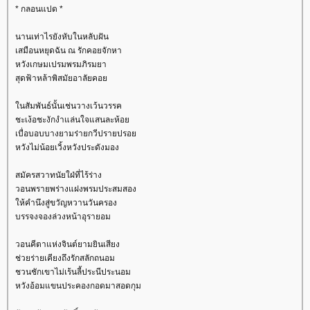
* กลอนแปด *
นานเท่าไรยังหับในหลับฝัน
เสมือนหยุดฉัน ณ รักคอยจักหา
หวังเกษมเปรมพรมภิรมยา
สุดฟ้าหล้าพิสมัยอาลัยคอ
นสัมพันธ์นั้นเช่นวางเว้นวรรค
ชะเง้อชะงักงำแล่นใจแสนละห้อ
เบื่อบอบบางยามร่ายกวีปรายปรอ
หวังไม่น้อยเวิ้งหวังประดังมอง
สมัครสวาทนัยใฝ่ที่ไร้ร่าง
วอนพรายพร่างแฝงพรมประสมสอง
ห้คำนึงสู่ขวัญหวานวันครอง
บรรจงจองล่วงหน้าอุรายอม
วอนคีตาแห่งจินต์ยามยินเสียง
ช่วยร่ายเคียงถึงรักสลักถนอม
ชวนชักเขาไม่เร้นลี้ประนีประนอม
หวังอ้อมแขนประคองกอดมาสอดกุม