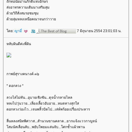
ถักทอนัยม่านภักดิ์แห่งอักษร
ส่งอาทรความเดิมมาเสริมสุม
ด้วยวิถีสั่งสมรอชมชุม
ด้วยลุ่มหลงเหนือคณาจนกว่าวา
ดย:
ญามี่
7 มิถุนายน 2554 23:01:03 น.
หลับฝันดีค่ะพี่ฝัน
กาพย์สุรางคนางค์ ๓๖
* ดอกลวง *
ลวงไล่ไม่ทัน...อุบายเชิงชัน...ดุจน้ำกลายไหล
หลงไปวุ่นวาย...เลี่ยงเลี้ยวอับอาย...หมดทางสุกใส
ดอกลวงว่องไว...เจนพลิ้วบิดไป...เล่ห์พร้อยเปรื่องประหาร
ลื่นหลงสนิทพิศวาส...สำนวนขานคลาด...ยากแจ้งแววกาญจน์
สมนัสเลื่อนลับ...พยับโพยมแล่นจับ...โศกช้ำแผ้วพาน