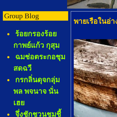
Group Blog
พายเรือในอ่า
ร้อยกรองร้อ
กาพย์แก้ว กุสุม
ฉมช่อตระกอชุม
สดฉวี
กรกลิ่นดุจกลุ่ม
พล พจนาจ นั่น
เฮ
จึ่งชักชวนชมชี้