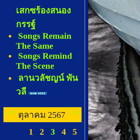
เสกซร้องสนอง
กรรฐ์
Songs Remain
The Same
Songs Remind
The Scene
ลานวลัชญน์ พัน
วลี
<<
>>
ตุลาคม 2567
1
2
3
4
5