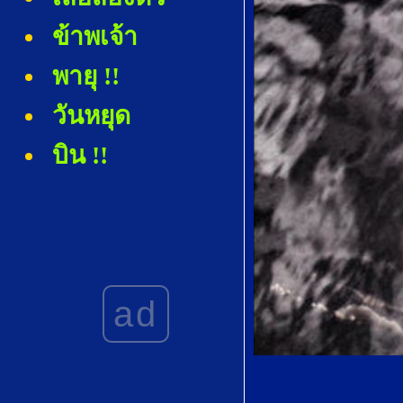
ข้าพเจ้า
พายุ !!
วันหยุด
บิน !!
Monkey
Business
วสันตรสังวาส
18+
ad
คีตาญชลี บทที่
29
อนนาเบล ลี