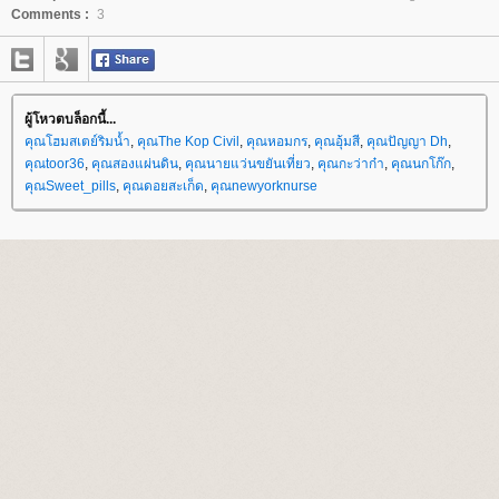
Comments :
3
ผู้โหวตบล็อกนี้...
คุณโฮมสเตย์ริมน้ำ
,
คุณThe Kop Civil
,
คุณหอมกร
,
คุณอุ้มสี
,
คุณปัญญา Dh
,
คุณtoor36
,
คุณสองแผ่นดิน
,
คุณนายแว่นขยันเที่ยว
,
คุณกะว่าก๋า
,
คุณนกโก๊ก
,
คุณSweet_pills
,
คุณดอยสะเก็ด
,
คุณnewyorknurse