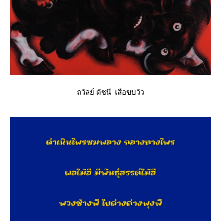
ถวัลย์​ ดัชนี​ เสือขบวัว