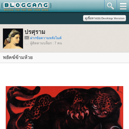
ปรศุราม
ฝากข้อความหลังไมค์
ผู้ติดตามบล็อก : 7 คน
พยัคฆ์​ข้ามห้ว