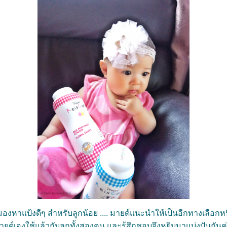
งหาแป้งดีๆ สำหรับลูกน้อย .... มายด์แนะนำให้เป็นอีกทางเลือกหนึ
ยด์เองใช้แล้วกับลูกทั้งสองคน และรู้สึกชอบจึงหยิบมาแบ่งปันกันค