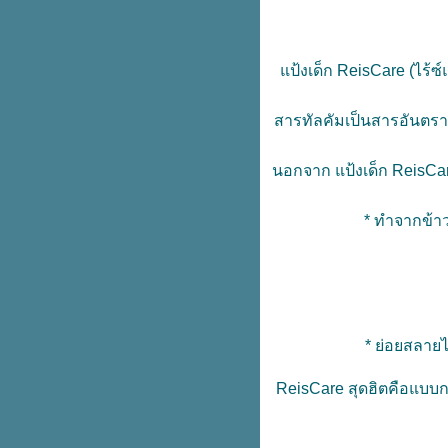
ป้งเด็ก ReisCare (ไร้ซ์
สารทัลคัมเป็นสารอันตราย
นอกจาก แป้งเด็ก ReisCare
* ทำจากข้าว
* ย่อยสลายไ
ReisCare สุดฮิตคือแบบกระ