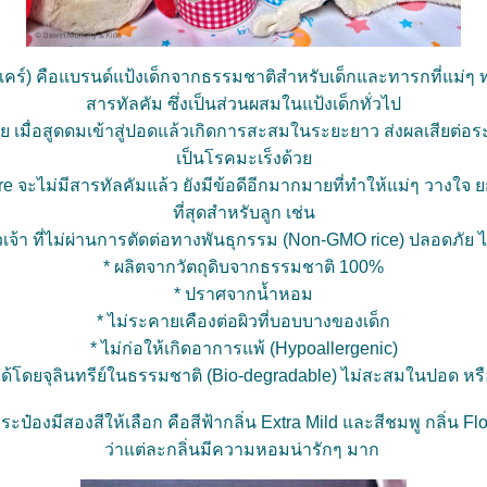
แคร์) คือแบรนด์แป้งเด็กจากธรรมชาติสำหรับเด็กและทารกที่แม่ๆ ทุก
สารทัลคัม ซึ่งเป็นส่วนผสมในแป้งเด็กทั่วไป
 เมื่อสูดดมเข้าสู่ปอดแล้วเกิดการสะสมในระยะยาว ส่งผลเสียต่อร
เป็นโรคมะเร็งด้ว
 จะไม่มีสารทัลคัมแล้ว ยังมีข้อดีอีกมากมายที่ทำให้แม่ๆ วางใจ ย
ที่สุดสำหรับลูก เช่น
เจ้า ที่ไม่ผ่านการตัดต่อทางพันธุกรรม (Non-GMO rice) ปลอดภัย 
* ผลิตจากวัตถุดิบจากธรรมชาติ 100%
* ปราศจากน้ำหอม
* ไม่ระคายเคืองต่อผิวที่บอบบางของเด็ก
* ไม่ก่อให้เกิดอาการแพ้ (Hypoallergenic)
ด้โดยจุลินทรีย์ในธรรมชาติ (Bio-degradable) ไม่สะสมในปอด หรื
ป๋องมีสองสีให้เลือก คือสีฟ้ากลิ่น Extra Mild และสีชมพู กลิ่น F
ว่าแต่ละกลิ่นมีความหอมน่ารักๆ มาก