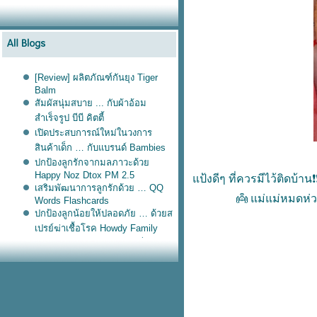
[Review] ผลิตภัณฑ์กันยุง Tiger
Balm
สัมผัสนุ่มสบาย ... กับผ้าอ้อม
สำเร็จรูป บีบี คิตตี้
เปิดประสบการณ์ใหม่ในวงการ
สินค้าเด็ก … กับแบรนด์ Bambies
ปกป้องลูกรักจากมลภาวะด้ว
Happy Noz Dtox PM 2.5
ป้งดีๆ ที่ควรมีไว้ติดบ้าน
เสริมพัฒนาการลูกรักด้วย … QQ
👼 แม่แม่หมดห่ว
Words Flashcards
ปกป้องลูกน้อยให้ปลอดภัย … ด้วยส
เปรย์ฆ่าเชื้อโรค Howdy Family
รีวิว Chubbie Cloud — โลชั่นกันยุง
สำหรับเด็ก
รีวิวขนมอร่อย ... สำหรับเด็กวัยหัด
ทาน
รีวิวขนมอร่อย ... สำหรับเด็กวัยหัด