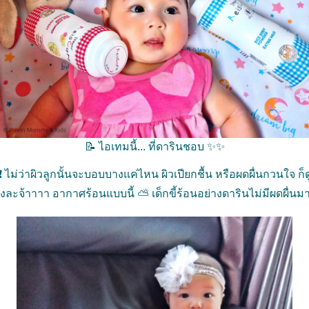
📝 ไอเทมนี้... ที่ดารินชอบ ✨✨
❗❗ ไม่ว่าผิวลูกนั้นจะบอบบางแค่ไหน ผิวเปียกชื้น หรือผดผื่นกวนใจ ก็
งละจ้าาาา อากาศร้อนแบบนี้ ⛅ เด็กขี้ร้อนอย่างดารินไม่มีผดผื่