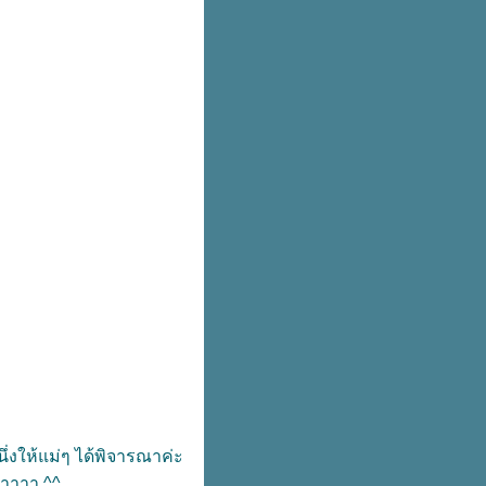
่งให้แม่ๆ ได้พิจารณาค่ะ
่าาาา ^^