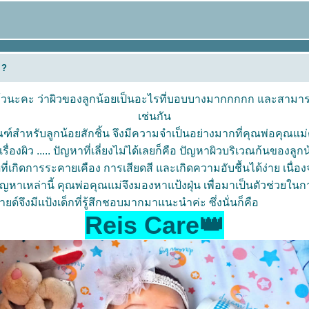
 ?
่แล้วนะคะ ว่าผิวของลูกน้อยเป็นอะไรที่บอบบางมากกกกก และสามา
เช่นกัน
ณฑ์สำหรับลูกน้อยสักชิ้น จึงมีความจำเป็นอย่างมากที่คุณพ่อคุณแม่
ื่องผิว ..... ปัญหาที่เลี่ยงไม่ได้เลยก็คือ ปัญหาผิวบริเวณก้นของล
ุดที่เกิดการระคายเคือง การเสียดสี และเกิดความอับชื้นได้ง่าย เนื่
ดปัญหาเหล่านี้ คุณพ่อคุณแม่จึงมองหาแป้งฝุ่น เพื่อมาเป็นตัวช่วยใน
ยด์จึงมีแป้งเด็กที่รู้สึกชอบมากมาแนะนำค่ะ ซึ่งนั่นก็คือ
Reis Care👑