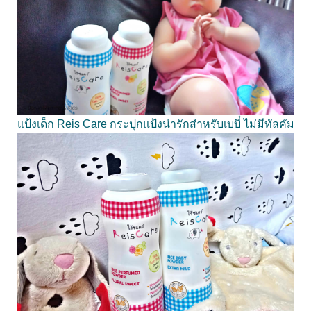
ป้งเด็ก Reis Care กระปุกแป้งน่ารักสำหรับเบบี๋ ไม่มีทัลคัม