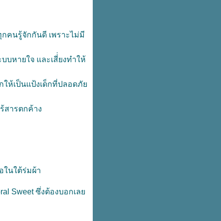
คนรู้จักกันดี เพราะไม่มี
ะบบหายใจ และเสี่่ยงทำให้
กให้เป็นแป้งเด็กที่ปลอดภั
ไร้สารตกค้าง
อในใต้ร่มผ้า
loral Sweet ซึ่งต้องบอกเล