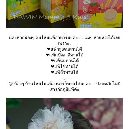
.
ละหากน้องๆ คนไหนแพ้อาหารนะคะ … แม่ๆ หายห่วงได้เล
เพราะ :
❤แพ้กลูเตนทานได้
❤แพ้แป้งสาลีทานได้
❤แพ้นมทานได้
❤แพ้ไข่ทานได้
❤แพ้ถั่วทานได้
.
😍 น้องๆ บ้านไหนไม่แพ้อาหารก็ทานได้นะคะ… ปลอดภัยไม่มี
สารก่อภูมิแพ้ค่ะ