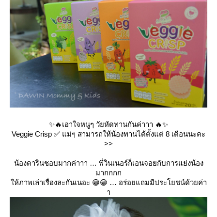
✨🔥เอาใจหนูๆ วัยหัดทานกันค่าาา 🔥✨
Veggie Crisp ✅ แม่ๆ สามารถให้น้องทานได้ตั้งแต่ 8 เดือนนะคะ
>>
น้องดารินชอบมากค่าาา … พี่วินเนอร์ก็เอนจอยกับการแย่งน้อง
มากกกก
ห้ภาพเล่าเรื่องละกันเนอะ 😁😁 … อร่อยแถมมีประโยชน์ด้วยค่า
า