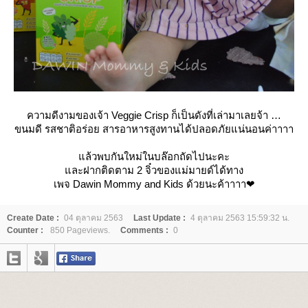
ความดีงามของเจ้า Veggie Crisp ก็เป็นดังที่เล่ามาเลยจ้า
ขนมดี รสชาติอร่อย สารอาหารสูงทานได้ปลอดภัยแน่นอนค่าาาา
ล้วพบกันใหม่ในบล๊อกถัดไปนะคะ
ละฝากติดตาม 2 จิ๋วของแม่มายด์ได้ทาง
เพจ Dawin Mommy and Kids ด้วยนะค้าาาา❤
Create Date :
04 ตุลาคม 2563
Last Update :
4 ตุลาคม 2563 15:59:32 น.
Counter :
850 Pageviews.
Comments :
0