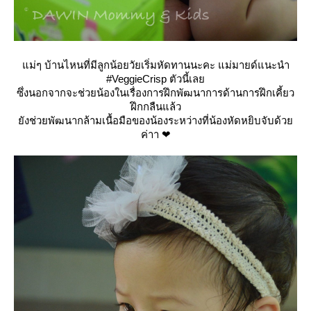
ม่ๆ บ้านไหนที่มีลูกน้อยวัยเริ่มหัดทานนะคะ แม่มายด์แนะนำ
#VeggieCrisp ตัวนี้เล
ซึ่งนอกจากจะช่วยน้องในเรื่องการฝึกพัฒนาการด้านการฝึกเคี้ยว
ฝึกกลืนแล้ว
ังช่วยพัฒนากล้ามเนื้อมือของน้องระหว่างที่น้องหัดหยิบจับด้ว
ค่าา ❤