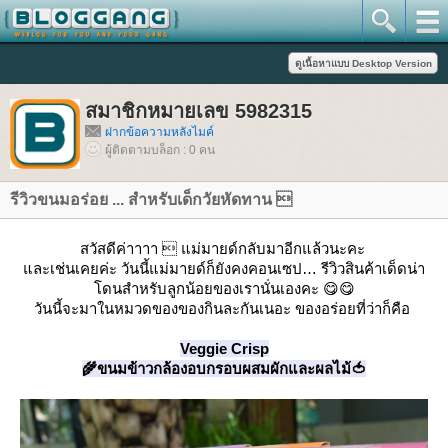
สมาชิกหมายเลข 5982315
ฝากข้อความหลังไมค์
ผู้ติดตามบล็อก : 0 คน
รีวิวขนมอร่อย ... สำหรับเด็กวัยหัดทาน 
สวัสดีค่าาาา  แม่มายด์กลับมาอีกแล้วนะคะ
ละเช่นเคยค่ะ วันนี้แม่มายด์ก็ยังคงคอนเซป… รีวิวสินค้าเด็ดน่า
ดนสำหรับลูกน้อยของเรานั่นเองคะ 😋😋
วันนี้จะมาในหมวดของของกินละกันเนอะ ของอร่อยที่ว่าก็คือ
Veggie Crisp
🌾ขนมข้าวกล้องอบกรอบผสมผักและผลไม้🍅