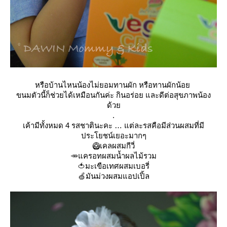
หรือบ้านไหนน้องไม่ยอมทานผัก หรือทานผักน้อ
ขนมตัวนี้ก็ช่วยได้เหมือนกันค่ะ กินอร่อย และดีต่อสุขภาพน้อง
ด้ว
.
เค้ามีทั้งหมด 4 รสชาตินะคะ … แต่ละรสคือมีส่วนผสมที่มี
ประโยชน์เยอะมากๆ
🥝เคลผสมกีวี่
🥕แครอทผสมน้ำผลไม้รวม
🍅มะเขือเทศผสมเบอรี่
🍏มันม่วงผสมแอปเปิ้ล