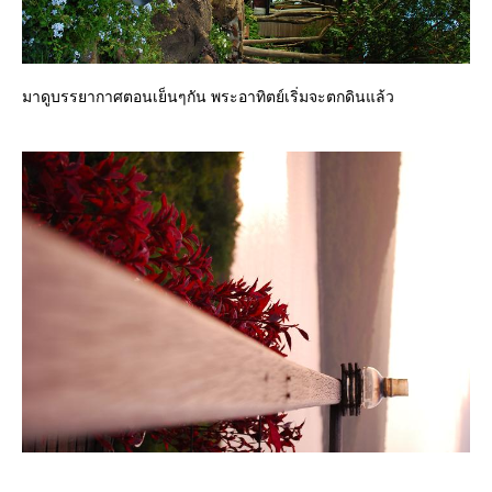
มาดูบรรยากาศตอนเย็นๆกัน พระอาทิตย์เริ่มจะตกดินแล้ว