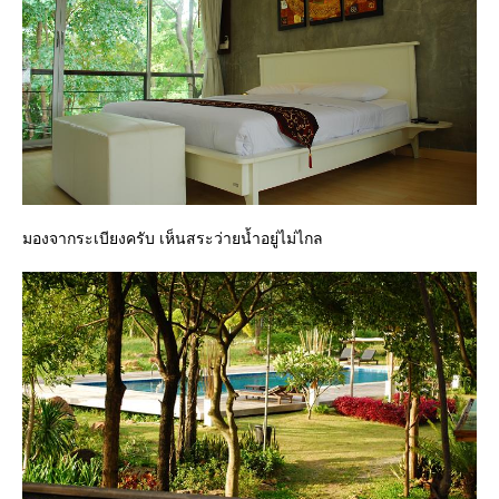
มองจากระเบียงครับ เห็นสระว่ายน้ำอยู่ไม่ไกล