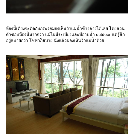
ห้องนี้เตียงจะติดกับกระจกมองเห็นวิวแม่น้ำข้างล่างได้เลย โดยส่วน
ตัวชอบห้องนี้มากกว่า แม้ไม่มีระเบียงและที่อาบน้ำ outdoor แต่รู้สึก
อยู่สบายกว่า โซฟาก็สบาย นั่งแล้วมองเห็นวิวแม่น้ำด้ว