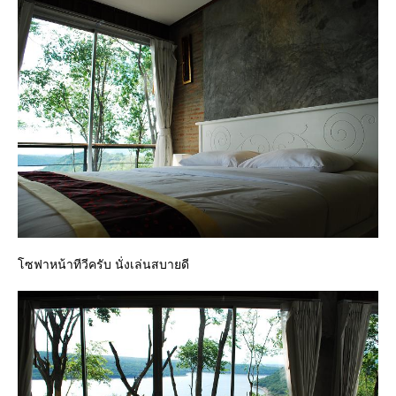
ซฟาหน้าทีวีครับ นั่งเล่นสบายดี