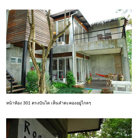
หน้าห้อง 301 ตรงบันได เห็นลำตะคองอยู่ไกลๆ