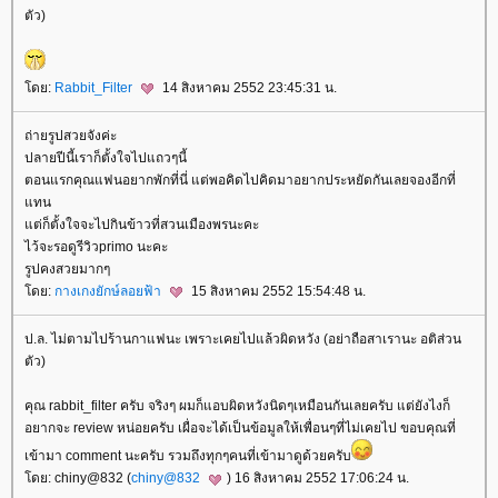
ตัว)
ดย:
Rabbit_Filter
14 สิงหาคม 2552 23:45:31 น.
ถ่ายรูปสวยจังค่ะ
ปลายปีนี้เราก็ตั้งใจไปแถวๆนี้
ตอนแรกคุณแฟนอยากพักที่นี่ แต่พอคิดไปคิดมาอยากประหยัดกันเลยจองอีกที่
ทน
ต่ก็ตั้งใจจะไปกินข้าวที่สวนเมืองพรนะคะ
ไว้จะรอดูรีวิวprimo นะคะ
รูปคงสวยมากๆ
ดย:
กางเกงยักษ์ลอยฟ้า
15 สิงหาคม 2552 15:54:48 น.
ป.ล. ไม่ตามไปร้านกาแฟนะ เพราะเคยไปแล้วผิดหวัง (อย่าถือสาเรานะ อติส่วน
ตัว)
คุณ rabbit_filter ครับ จริงๆ ผมก็แอบผิดหวังนิดๆเหมือนกันเลยครับ แต่ยังไงก็
อยากจะ review หน่อยครับ เผื่อจะได้เป็นข้อมูลให้เพื่อนๆที่ไม่เคยไป ขอบคุณที่
เข้ามา comment นะครับ รวมถึงทุกๆคนที่เข้ามาดูด้วยครับ
ดย: chiny@832 (
chiny@832
) 16 สิงหาคม 2552 17:06:24 น.