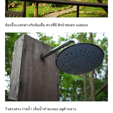
ห้องนี้จะแตกต่างกับห้องอื่น ตรงที่มี ฝักบัวฝนตก outdoor
วิวตรงสระว่ายน้ำ เห็นน้ำลำตะคอง อยู่ด้านล่าง