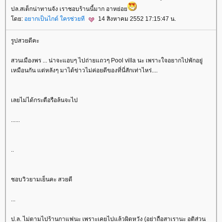
ปล.สเต็กน่าทานจัง เราชอบร้านนี้มาก อาหย่อ
ดย:
อยากเป็นไกด์ ใครช่วยที
14 สิงหาคม 2552 17:15:47 น.
รูปสวยดีคะ
สวนเมืองพร ... น่าจะแอบๆ ไปถ่ายแถวๆ Pool villa นะ เพราะใจอยากไปพักอยู่
เหมือนกัน แต่หลังๆ มาได้ข่าวไม่ค่อยดีของที่นี่สักเท่าไหร่....
เลยไม่ได้กระตือรือล้นจะไป
......
..
ชอบวิวยามเย็นคะ สวยดี
...
ป.ล. ไม่ตามไปร้านกาแฟนะ เพราะเคยไปแล้วผิดหวัง (อย่าถือสาเรานะ อติส่วน