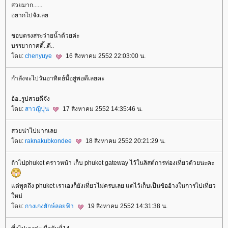
สวยมาก......
อยากไปจังเล
ชอบตรงสระว่ายน้ำด้วยค่ะ
บรรยากาศดี๊..ดี..
ดย:
chenyuye
16 สิงหาคม 2552 22:03:00 น.
กำลังจะไปวันอาทิตย์นี้อยู่พอดีเลยคะ
อ้อ..รูปสวยดีจัง
ดย:
สาวญี่ปุ่น
17 สิงหาคม 2552 14:35:46 น.
สวยน่าไปมากเล
ดย:
raknakubkondee
18 สิงหาคม 2552 20:21:29 น.
ถ้าไปphuket คราวหน้า เก็บ phuket gateway ไว้ในลิสต์การท่องเที่ยวด้วยนะคะ
ต่พูดถึง phuket เราเองก็ยังเที่ยวไม่ครบเลย แต่ไว้เก็บเป็นข้ออ้างในการไปเที่ยว
หม่
ดย:
กางเกงยักษ์ลอยฟ้า
19 สิงหาคม 2552 14:31:38 น.