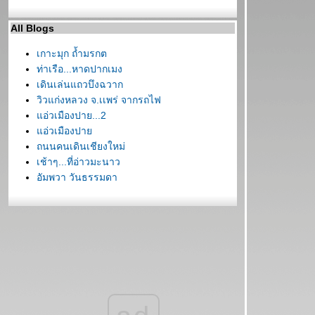
All Blogs
เกาะมุก ถ้ำมรกต
ท่าเรือ...หาดปากเมง
เดินเล่นแถวบึงฉวาก
วิวแก่งหลวง จ.เเพร่ จากรถไฟ
อ่วเมืองปาย...2
อ่วเมืองปา
ถนนคนเดินเชียงใหม่
เช้าๆ...ที่อ่าวมะนาว
อัมพวา วันธรรมดา