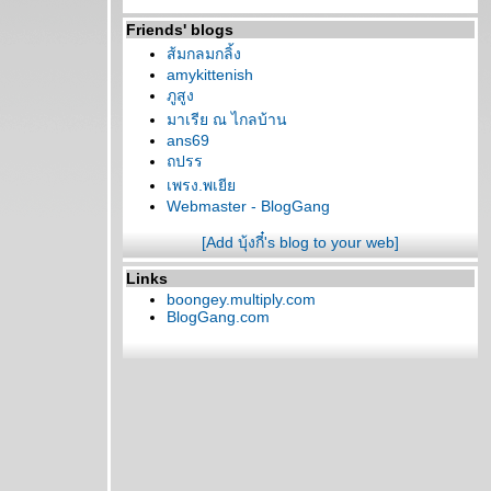
Friends' blogs
ส้มกลมกลิ้ง
amykittenish
ภูสูง
มาเรีย ณ ไกลบ้าน
ans69
ถปรร
เพรง.พเยี
Webmaster - BlogGang
[Add บุ้งกี๋'s blog to your web]
Links
boongey.multiply.com
BlogGang.com