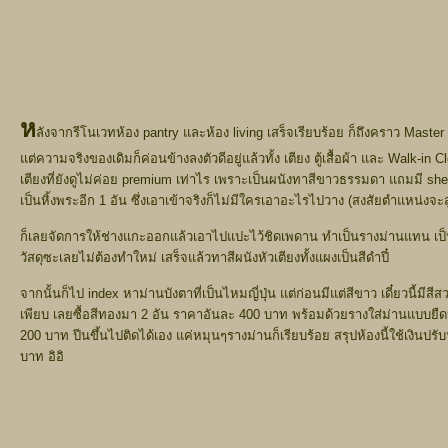
ห
ลังจากรีโนเวทห้อง pantry และห้อง living เสร็จเรียบร้อย ก็ถึงคราว Master
ต่ความจริงของเดิมก็ค่อนข้างลงตัวดีอยู่แล้วทั้ง เตียง ตู้เสื้อผ้า และ Walk-in Cl
เตียงที่ยังดูไม่ค่อย premium เท่าไร เพราะเป็นผนังทาสีขาวธรรมดา แถมมี she
เป็นหิ้งพระอีก 1 อัน ซึ่งเอาเข้าจริงก็ไม่มีใครเอาอะไรไปวาง (สงสัยตำแหน่งจะส
ก็เลยจัดการให้ช่างแกะออกแล้วเอาไปแปะไว้ชิดเพดาน ทำเป็นรางม่านแทน เป็
วัสดุซะเลยไม่ต้องทำใหม่ เสร็จแล้วทาสีผนังหัวเตียงทั้งแผงเป็นสีดำปี๋
จากนั้นก็ไป index หาม่านบังตาที่เป็นไหมญี่ปุ่น แต่ก่อนมีแต่สีขาว เดี๋ยวนี้มี
เพียบ เลยซื้อสีทองมา 2 อัน ราคาอันละ 400 บาท พร้อมด้วยรางใส่ม่านแบบยืด
200 บาท ปีนขึ้นไปติดได้เอง แค่หมุนๆรางม่านก็เรียบร้อย สรุปห้องนี้ใช้เงินปรับ
บาท อิอิ