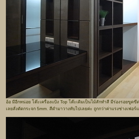
อ้อ มีอีกหน่อย โต๊ะเครื่องแป้ง Top โต๊ะเดิมเป็นไม้สักทำสี มีร่องรอยขูด
เลยสั่งตัดกระจก 5mm. สีดำมาวางทับไปเลยค่ะ ถูกกว่าค่าแรงช่างเฟอร์