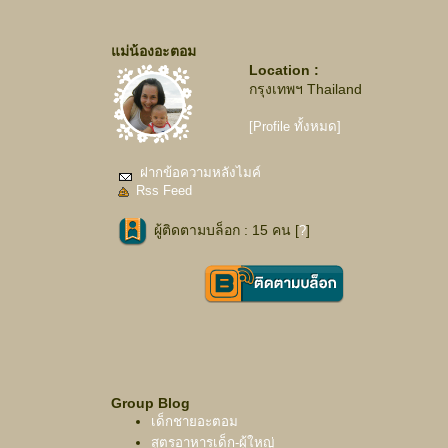
ม่น้องอะตอม
Location :
กรุงเทพฯ Thailand
[Profile ทั้งหมด]
ฝากข้อความหลังไมค์
Rss Feed
ผู้ติดตามบล็อก : 15 คน [
]
?
Group Blog
เด็กชายอะตอม
สูตรอาหารเด็ก-ผู้ใหญ่