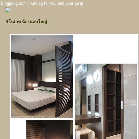
Bloggang.com : weblog for you and your gang
รีโนเวท ห้องนอนใหญ่