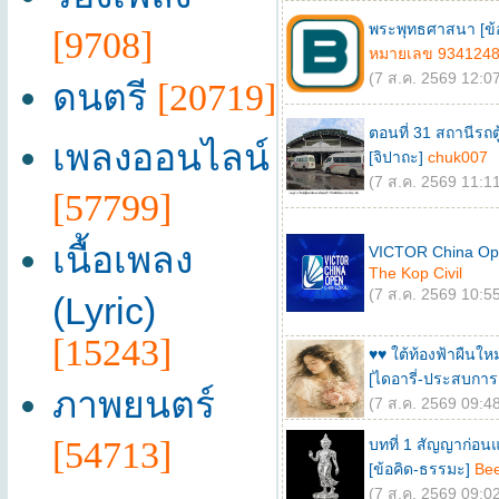
พระพุทธศาสนา [ข้
[9708]
หมายเลข 934124
(7 ส.ค. 2569 12:07
ดนตรี
[20719]
ตอนที่ 31 สถานีร
เพลงออนไลน์
[จิปาถะ]
chuk007
(7 ส.ค. 2569 11:11
[57799]
เนื้อเพลง
VICTOR China Ope
The Kop Civil
(7 ส.ค. 2569 10:55
(Lyric)
[15243]
♥♥ ใต้ท้องฟ้าผืนใหม่
[ไดอารี่-ประสบการณ
ภาพยนตร์
(7 ส.ค. 2569 09:48
[54713]
บทที่ 1 สัญญาก่อนแ
[ข้อคิด-ธรรมะ]
Bee
(7 ส.ค. 2569 09:02