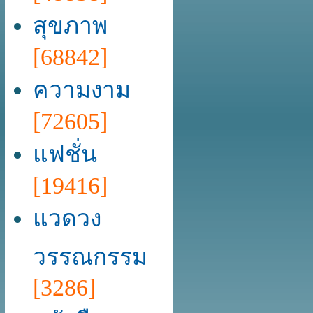
สุขภาพ
[68842]
ความงาม
[72605]
แฟชั่น
[19416]
แวดวง
วรรณกรรม
[3286]