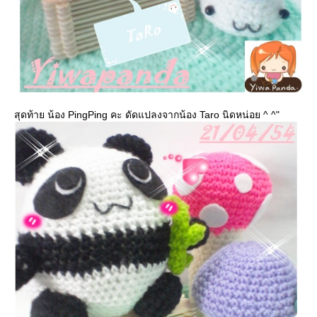
สุดท้าย น้อง PingPing คะ ดัดแปลงจากน้อง Taro นิดหน่อย ^ ^"