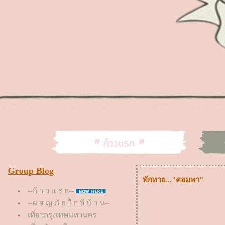
Group Blog
ทักทาย..."คอมพา"
--ก้ า ว แ ร ก--
--ผ จ ญ ภั ย ใ ก ล้ บ้ า น--
เที่ยวกรุงเทพมหานคร