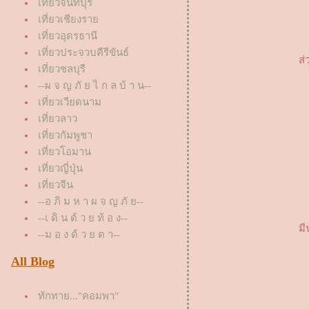
เที่ยวจันทบุรี
เที่ยวเชียงรา
เที่ยวอุดรธานี
เที่ยวประจวบคีรีขันธ์
ส่
เที่ยวชลบุรี
--ผ จ ญ ภั ย ไ ก ล บ้ า น--
เที่ยวเวียดนาม
เที่ยวลาว
เที่ยวกัมพูชา
เที่ยวโอมาน
เที่ยวญี่ปุ่น
เที่ยวจีน
--อ ภิ ม ห า ผ จ ญ ภั ย--
--เ ดิ น ด้ ว ย ท้ อ ง--
มี
--ม อ ง ด้ ว ย ต า--
All Blog
ทักทาย..."คอมพา"