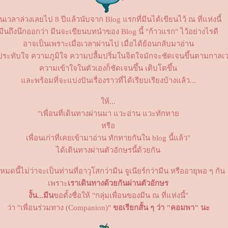
ันเวลาล่วงเลยไป 8 ปีแล้วนับจาก Blog แรกที่มีนได้เขียนไว้ ณ ที่แห่งนี้
มีนถึงนึกออกว่า มีนจะเขียนบทนำของ Blog นี้ "ก้าวแรก" ไว้อย่างไรดี
อาจเป็นเพราะเมื่อเวลาผ่านไป เมื่อได้ย้อนกลับมาอ่าน
ระทับใจ ความภูมิใจ ความปลื้มปริ่มในจิตใจมักจะชัดเจนขึ้นตามกาลเ
ความเข้าใจในตัวเองก็ชัดเจนขึ้น เติบโตขึ้น
ละพร้อมที่จะแบ่งปันเรื่องราวที่ได้เรียบเรียงบ้างแล้ว...
ห้...
"เพื่อนที่เดินทางผ่านมา แวะอ่าน แวะทักทา
หรือ
เพื่อนเก่าที่เคยเข้ามาอ่าน ทักทายกันใน blog นี้แล้ว"
ได้เดินทางผ่านตัวอักษรนี้ด้วยกัน
้งหมดนี้ไม่ว่าจะเป็นท่านที่อาวุโสกว่ามีน จูเนียร์กว่ามีน หรืออายุพอ ๆ กัน
เพราะ
เราเดินทางด้วยกันผ่านตัวอักษร
งั้น...มีน
ขอตั้งชื่อให้ "กลุ่มเพื่อนของมีน ณ ที่แห่งนี้"
ว่า "เพื่อนร่วมทาง (Companion)"
ขอเรียกสั้น ๆ ว่า "คอมพา" นะ