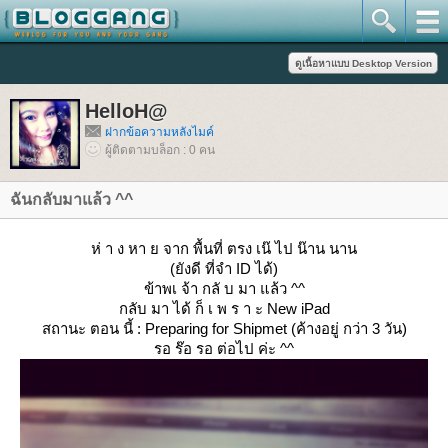
HelloH@
ฝากข้อความหลังไมค์
ผู้ติดตามบล็อก : 0 คน
ฉันกลับมาแล้ว ^^
ห่ า ง หา ย จาก พื้นที่ ตรง เน๊ ไป น๊าน นาน
(ยังดี ที่จำ ID ได้)
ข้าพเ จ้า กลั บ มา แล้ว ^^
กลับ มา ได้ ก็ เ พ ร า ะ New iPad
สถานะ ตอน นี้ : Preparing for Shipmet (ค้างอยู่ กว่า 3 วัน)
รอ ร๊อ รอ ต่อไป ค่ะ ^^