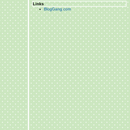
Links
กฎแห่งกรรมเล่ม ๑๙ ภาคธรรมะ
BlogGang.com
รับพรปีใหม่ ๒๕๔๘