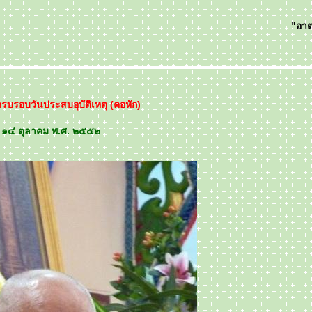
"อาต
รบรอบวันประสบอุบัติเหตุ (คอหัก)
ี่ ๑๔ ตุลาคม พ.ศ. ๒๕๕๒