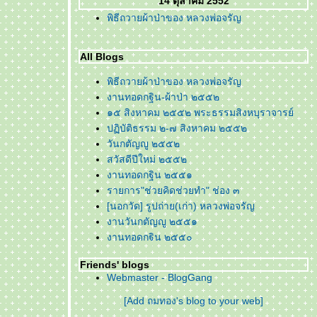
14 ตุลาคม 2552
พิธีถวายผ้าป่าของ หลวงพ่อจรัญ
All Blogs
พิธีถวายผ้าป่าของ หลวงพ่อจรัญ
งานทอดกฐิน-ผ้าป่า ๒๕๕๒
๑๕ สิงหาคม ๒๕๕๒ พระธรรมสิงหบุราจารย์
ปฏิบัติธรรม ๒-๗ สิงหาคม ๒๕๕๒
วันกตัญญู ๒๕๕๒
สวัสดีปีใหม่ ๒๕๕๒
งานทอดกฐิน ๒๕๕๑
รายการ"ช่วยคิดช่วยทำ" ช่อง ๓
[นอกวัด] รูปถ่าย(เก่า) หลวงพ่อจรัญ
งานวันกตัญญู ๒๕๕๑
งานทอดกฐิน ๒๕๕๐
งานทอดผ้าป่า ๒๕๕๐
Friends' blogs
ทำบุญวันสงกรานต์ ๒๕๕๐
Webmaster - BlogGang
ข้อคิดวันพรปีใหม่ ๒๕๕๐
ทำบุญวันสงกรานต์ ๒๕๔๙
[Add ถมทอง's blog to your web]
รับพรปีใหม่ ๒๕๔๙