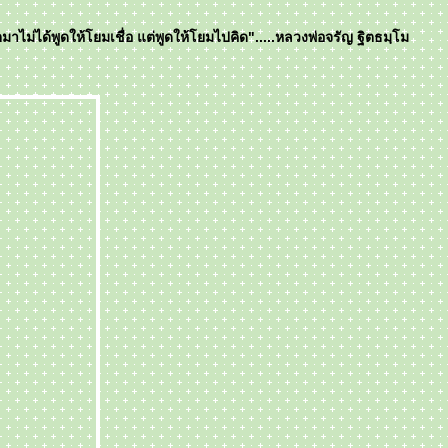
มาไม่ได้พูดให้โยมเชื่อ แต่พูดให้โยมไปคิด".....หลวงพ่อจรัญ ฐิตธมฺโม