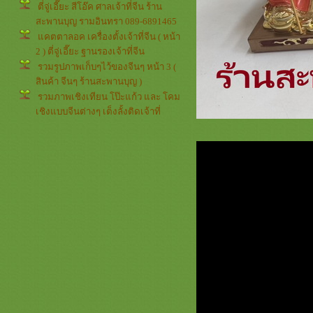
ตี่จู่เอี๊ยะ สีโอ๊ค ศาลเจ้าที่จีน ร้าน
สะพานบุญ รามอินทรา 089-6891465
คตตาลอค เครื่องตั้งเจ้าที่จีน ( หน้า
2 ) ตี่จู่เอี๊ยะ ฐานรองเจ้าที่จีน
รวมรูปภาพเก็บๆไว้ของจีนๆ หน้า 3 (
สินค้า จีนๆ ร้านสะพานบุญ )
รวมภาพเชิงเทียน โป๊ะแก้ว และ โคม
เชิงแบบจีนต่างๆ เต็งลั้งติดเจ้าที่
รวมภาพสินค้าร้านสะพานบุญ แคต
ตาลอค สิงห์คาบดาบ กระจก ยันต์8
เหลี่ยม แก้ฮวงจุ้
รวมรูปภาพสินค้าจีนหน้า 2 อากงตี่จู่
เอี๊ยะ
ทองชุบ หลังคารุ่นใหม่ / ทองญี่ปุ่น
ทองแท้ หลังคาเรซิ่น
สินค้าตี่จู่เอี๊ยะงานไม้ทาสีขาว ต้องสั่ง
ล่วงหน้า สะพานบุญ line
@saphanboon109
สารบัญสินค้า จีน สะพานบุญ
รามอินทรา
คตตาลอค อุปกรณ์ตั้งตี่จู่เอี๊ยะ