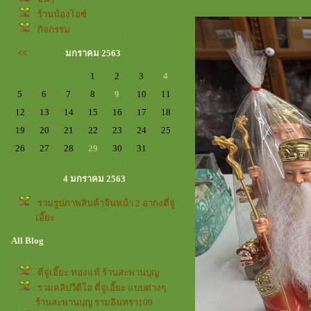
ร้านน้องไอซ์
กิจกรรม
<<
มกราคม 2563
1
2
3
4
5
6
7
8
9
10
11
12
13
14
15
16
17
18
19
20
21
22
23
24
25
26
27
28
29
30
31
4 มกราคม 2563
รวมรูปภาพสินค้าจีนหน้า 2 อากงตี่จู่
เอี๊ยะ
All Blog
ตี่จู่เอี๊ยะ ทองแท้ ร้านสะพานบุญ
รวมคลิปวีดีโอ ตี่จู่เอี๊ยะ แบบต่างๆ
ร้านสะพานบุญ รามอินทรา109