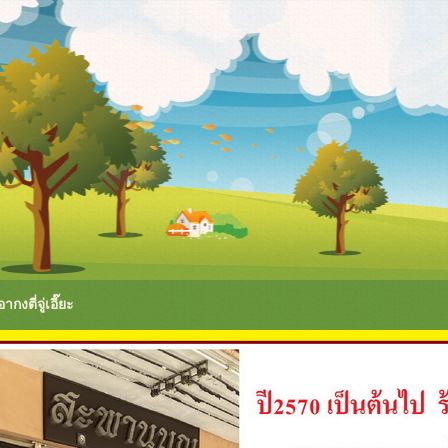
งตี่จู่เอี๊ยะ