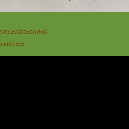
s/Fg3bTMmGREnCsWb46
oon109.com