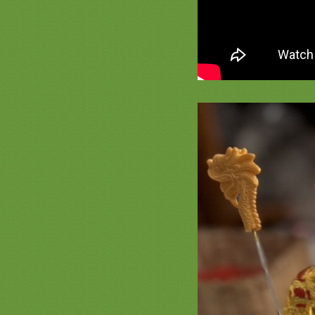
สะพานบุญ 089-6891465
ไหว้ตรุษจีนปี 2569 ** สินค้าตรุษจีน
ต่างๆกระดาษไหว้เจ้า ไหว้บรรพบุรุษ
จัดชุดสำเร็จ มี delivery **
รูปฐาน ตัว L มาใหม่ และ ฐานรองรุ่น
มีลิ้นชัก สะพานบุญ ไลน์ :
@saphanboon109
สารบัญตี่จู่เอี๊ยะ ( เจ้าที่จีน ) สะพาน
บุญ
ตัวอย่างงานจริง จากแคตตาลอคเจ้า
ที่จีน ของร้านสะพานบุญ
การตั้งตี่จู่เอี๊ยะ เครื่องเซ่นไหว้ต่างๆ
การเปลี่ยนศาลเจ้าจีน การตั้งอากง
ราคาเจ้าที่จีน ( ตี่จู่เอี๊ยะ ) ฐานรองตี่จู้
ละเครื่องตั้งศาลจีน