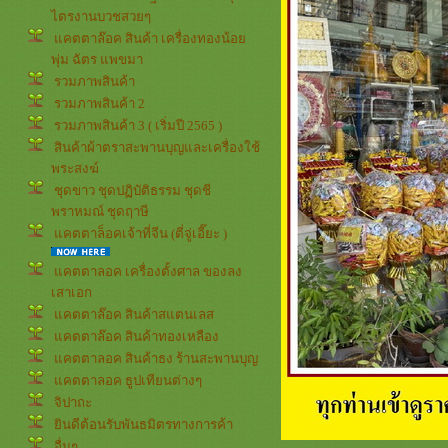
ไตรงานบวชสวยๆ
คตตาล๊อค สินค้า เครื่องทองน้อ
พุ่ม ฉัตร แพขมา
รวมภาพสินค้า
รวมภาพสินค้า 2
รวมภาพสินค้า 3 ( เริ่มปี 2565 )
สินค้าผ้าตราสะพานบุญและเครื่องใช้
พระสงฆ์
ชุดขาว ชุดปฏิบัติธรรม ชุดชี
พราหมณ์ ชุดฤาษี
คตตาล็อคเจ้าที่จีน (ตี่จู่เอี๊ยะ )
คตตาลอค เครื่องตั้งศาล ของลง
เสาเอก
คตตาล๊อค สินค้าสแตนเลส
คตตาล๊อค สินค้าทองเหลือง
คตตาลอค สินค้าธง ร้านสะพานบุญ
คตตาลอค ธูปเทียนต่างๆ
จิปาถะ
ินดีต้อนรับพันธมิตรทางการค้า
อื่นๆ