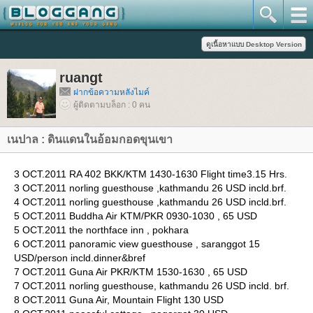
ruangt
ฝากข้อความหลังไมค์
ผู้ติดตามบล็อก : 0 คน
เนปาล : ดินแดนในอ้อมกอดขุนเขา
3 OCT.2011 RA 402 BKK/KTM 1430-1630 Flight time3.15 Hrs.
3 OCT.2011 norling guesthouse ,kathmandu 26 USD incld.brf.
4 OCT.2011 norling guesthouse ,kathmandu 26 USD incld.brf.
5 OCT.2011 Buddha Air KTM/PKR 0930-1030 , 65 USD
5 OCT.2011 the northface inn , pokhara
6 OCT.2011 panoramic view guesthouse , saranggot 15
USD/person incld.dinner&bref
7 OCT.2011 Guna Air PKR/KTM 1530-1630 , 65 USD
7 OCT.2011 norling guesthouse, kathmandu 26 USD incld. brf.
8 OCT.2011 Guna Air, Mountain Flight 130 USD