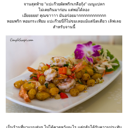
จานสุดท้าย "แปะก๊วยผัดพริกเกลือกุ้ง" เมนูแปลก
ไม่เคยกินมาก่อน แต่พอได้ลอง
เอ๊ยยยยย! คุณขาาาา มันอร่อยมากกกกกกกกกกกก
หอมพริก หอมกระเทียม แปะก๊วยนี่ก็ไม่ขมเลยแม้แต่นิดเดียว เลิฟเล
สำหรับจานนี้
เป็นร้านที่มาแบบสุ่มๆ ไม่ได้คาดหวังอะไร แต่กลับได้รับความประทับ