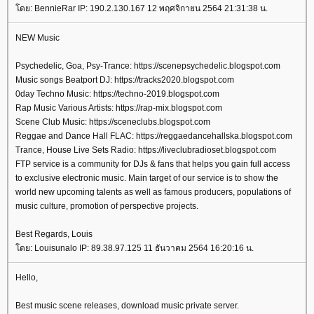
ดย: BennieRar IP: 190.2.130.167 12 พฤศจิกายน 2564 21:31:38 น.
NEW Music
Psychedelic, Goa, Psy-Trance: https://scenepsychedelic.blogspot.com
Music songs Beatport DJ: https://tracks2020.blogspot.com
0day Techno Music: https://techno-2019.blogspot.com
Rap Music Various Artists: https://rap-mix.blogspot.com
Scene Club Music: https://sceneclubs.blogspot.com
Reggae and Dance Hall FLAC: https://reggaedancehallska.blogspot.com
Trance, House Live Sets Radio: https://liveclubradioset.blogspot.com
FTP service is a community for DJs & fans that helps you gain full access
to exclusive electronic music. Main target of our service is to show the
world new upcoming talents as well as famous producers, populations of
music culture, promotion of perspective projects.
Best Regards, Louis
ดย: Louisunalo IP: 89.38.97.125 11 ธันวาคม 2564 16:20:16 น.
Hello,
Best music scene releases, download music private server.