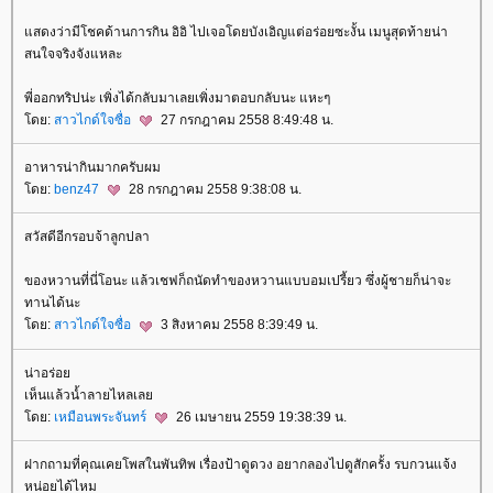
สดงว่ามีโชคด้านการกิน อิอิ ไปเจอโดยบังเอิญแต่อร่อยซะงั้น เมนูสุดท้ายน่า
สนใจจริงจังแหละ
พี่ออกทริปน่ะ เพิ่งได้กลับมาเลยเพิ่งมาตอบกลับนะ แหะๆ
ดย:
สาวไกด์ใจซื่อ
27 กรกฎาคม 2558 8:49:48 น.
อาหารน่ากินมากครับผม
ดย:
benz47
28 กรกฎาคม 2558 9:38:08 น.
สวัสดีอีกรอบจ้าลูกปลา
ของหวานที่นี่โอนะ แล้วเชฟก็ถนัดทำของหวานแบบอมเปรี้ยว ซึ่งผู้ชายก็น่าจะ
ทานได้นะ
ดย:
สาวไกด์ใจซื่อ
3 สิงหาคม 2558 8:39:49 น.
น่าอร่อ
เห็นแล้วน้ำลายไหลเล
ดย:
เหมือนพระจันทร์
26 เมษายน 2559 19:38:39 น.
ฝากถามที่คุณเคยโพสในพันทิพ เรื่องป้าดูดวง อยากลองไปดูสักครั้ง รบกวนแจ้ง
หน่อยได้ไหม