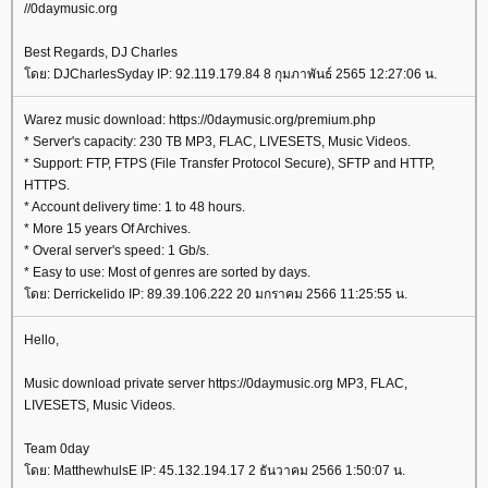
//0daymusic.org
Best Regards, DJ Charles
ดย: DJCharlesSyday IP: 92.119.179.84 8 กุมภาพันธ์ 2565 12:27:06 น.
Warez music download: https://0daymusic.org/premium.php
* Server's capacity: 230 TB MP3, FLAC, LIVESETS, Music Videos.
* Support: FTP, FTPS (File Transfer Protocol Secure), SFTP and HTTP,
HTTPS.
* Account delivery time: 1 to 48 hours.
* More 15 years Of Archives.
* Overal server's speed: 1 Gb/s.
* Easy to use: Most of genres are sorted by days.
ดย: Derrickelido IP: 89.39.106.222 20 มกราคม 2566 11:25:55 น.
Hello,
Music download private server https://0daymusic.org MP3, FLAC,
LIVESETS, Music Videos.
Team 0day
ดย: MatthewhulsE IP: 45.132.194.17 2 ธันวาคม 2566 1:50:07 น.