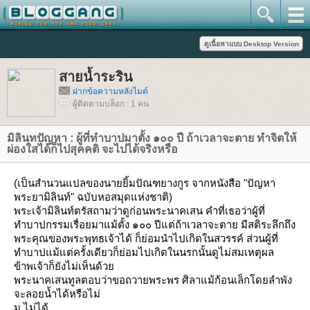
สายน้ำระริน
ฝากข้อความหลังไมค์
ผู้ติดตามบล็อก : 1 คน
มิลินทปัญหา : ผู้ที่ทำบาปมาตั้ง ๑๐๐ ปี ถ้าเวลาจะตาย ทำจิตให้
ผ่องใสได้ก็ไปสุคคติ จะไปได้จริงหรือ
(
เป็นสำนวนแปลของนายยิ้มปัณฑยางกูร จากหนังสือ "ปัญหา
พระยามิลินท์" ฉบับหอสมุดแห่งชาติ)
พระเจ้ามิลินท์ตรัสถามว่าดูก่อนพระนาคเสน คำที่เธอว่าผู้ที่
ทำบาปกรรมเรื่อยมาแม้ตั้ง ๑๐๐ ปีแต่ถ้าเวลาจะตาย มีสติระลึกถึง
พระคุณของพระพุทธเจ้าได้ ก็ย่อมนำไปเกิดในสวรรค์ ส่วนผู้ที่
ทำบาปแม้แต่ครั้งเดียวก็ย่อมไปเกิดในนรกนั้นดูไม่สมเหตุผล
ข้าพเจ้าก็ยังไม่เห็นด้ว
พระนาคเสนทูลตอบว่าขอถวายพระพร ศิลาแม้ก้อนเล็กโดยลำพัง
จะลอยน้ำได้หรือไม่
ม.ไม่ได้