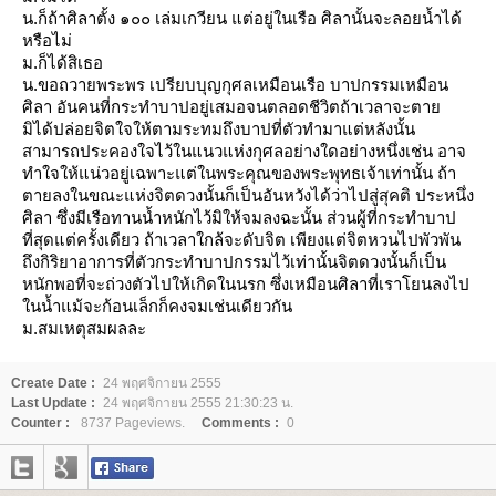
น.ก็ถ้าศิลาตั้ง ๑๐๐ เล่มเกวียน แต่อยู่ในเรือ ศิลานั้นจะลอยน้ำได้
หรือไม่
ม.ก็ได้สิเธอ
น.ขอถวายพระพร เปรียบบุญกุศลเหมือนเรือ บาปกรรมเหมือน
ศิลา อันคนที่กระทำบาปอยู่เสมอจนตลอดชีวิตถ้าเวลาจะตา
มิได้ปล่อยจิตใจให้ตามระทมถึงบาปที่ตัวทำมาแต่หลังนั้น
สามารถประคองใจไว้ในแนวแห่งกุศลอย่างใดอย่างหนึ่งเช่น อาจ
ทำใจให้แน่วอยู่เฉพาะแต่ในพระคุณของพระพุทธเจ้าเท่านั้น ถ้า
ตายลงในขณะแห่งจิตดวงนั้นก็เป็นอันหวังได้ว่าไปสู่สุคติ ประหนึ่ง
ศิลา ซึ่งมีเรือทานน้ำหนักไว้มิให้จมลงฉะนั้น ส่วนผู้ที่กระทำบาป
ที่สุดแต่ครั้งเดียว ถ้าเวลาใกล้จะดับจิต เพียงแต่จิตหวนไปพัวพัน
ถึงกิริยาอาการที่ตัวกระทำบาปกรรมไว้เท่านั้นจิตดวงนั้นก็เป็น
หนักพอที่จะถ่วงตัวไปให้เกิดในนรก ซึ่งเหมือนศิลาที่เราโยนลงไป
นน้ำแม้จะก้อนเล็กก็คงจมเช่นเดียวกัน
ม.สมเหตุสมผลละ
Create Date :
24 พฤศจิกายน 2555
Last Update :
24 พฤศจิกายน 2555 21:30:23 น.
Counter :
8737 Pageviews.
Comments :
0