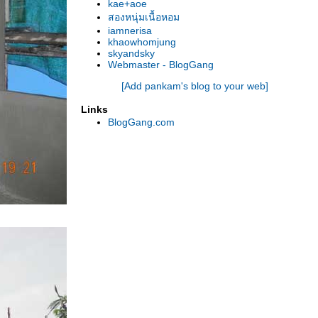
kae+aoe
สองหนุ่มเนื้อหอม
iamnerisa
khaowhomjung
skyandsky
Webmaster - BlogGang
[Add pankam's blog to your web]
Links
BlogGang.com