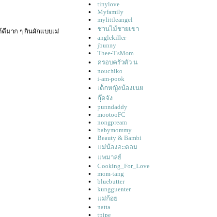
tinylove
Myfamily
mylittleangel
ชานไม้ชายเขา
้ดีมาก ๆ กินผักแบบเม่
anglekiller
jbunny
Thee-T'sMom
ครอบครัวตัว น
nouchiko
i-am-pook
เด็กหญิงน้องเน
กุ๊ดจัง
punndaddy
mootooFC
nongpream
babymommy
Beauty & Bambi
ม่น้องอะตอม
พมาลย์
Cooking_For_Love
mom-tang
bluebutter
kungguenter
ม่ก้อ
natta
tpipe