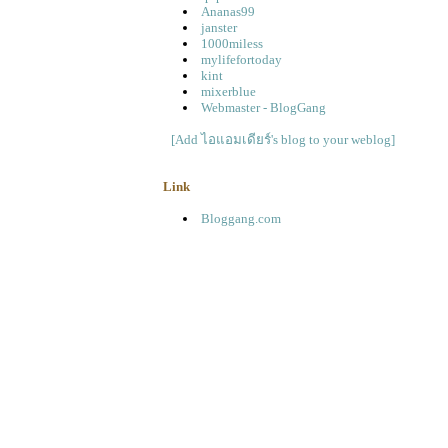
Ananas99
janster
1000miless
mylifefortoday
kint
mixerblue
Webmaster - BlogGang
[Add ไอแอมเดียร์'s blog to your weblog]
Link
Bloggang.com