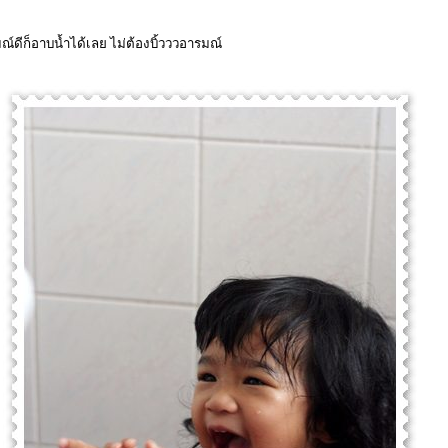
มณ์ดีก็อาบน้ำได้เลย ไม่ต้องบิ้วววอารมณ์