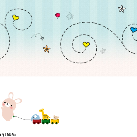
ะ
ก ๆ เลยค่ะ