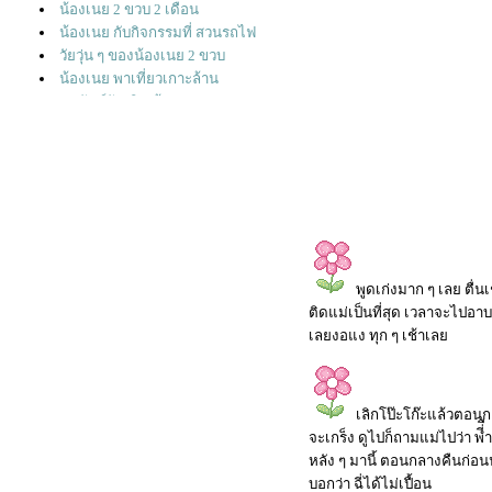
น้องเนย 2 ขวบ 2 เดือน
น้องเนย กับกิจกรรมที่ สวนรถไฟ
วัยวุ่น ๆ ของน้องเนย 2 ขวบ
น้องเนย พาเที่ยวเกาะล้าน
สุขสันต์วันเกิด น้องเนย 2 ขวบ
พูดเก่งมาก ๆ เลย ตื่
ติดแม่เป็นที่สุด เวลาจะไปอา
เลยงอแง ทุก ๆ เช้าเล
เลิกโป๊ะโก๊ะแล้วตอนกล
จะเกร็ง ดูไปก็ถามแม่ไปว่า พี
หลัง ๆ มานี้ ตอนกลางคืนก่อนนอ
บอกว่า ฉี่ได้ไม่เปื้อน