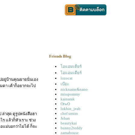
Friends Blog
ไอแอมเดียร์
ไอแอมเดียร์
lozocat
อยู่บ้านคุณยายนั่นเอง
เบ๊อะ
รรมดา เค้าก็อยากจะไป
nickname&nano
misspommy
kainarak
OtwO
lukhin_jeab
chef umim
ล่าสุด ดูรูปหนังสือฮา
Jeban
ไร แล้วก็หัวเราะ ช่วง
beautykai
พอแม่บอกว่าไม่ได้ ก็จะ
bunny2teddy
zamahouse