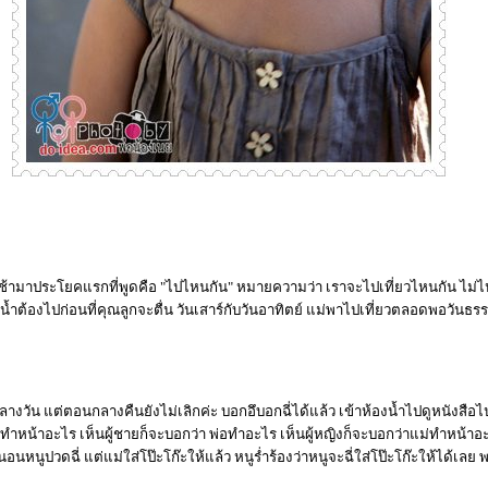
นเช้ามาประโยคแรกที่พูดคือ "ไปไหนกัน" หมายความว่า เราจะไปเที่ยวไหนกัน ไม่ไป
บน้ำต้องไปก่อนที่คุณลูกจะตื่น วันเสาร์กับวันอาทิตย์ แม่พาไปเที่ยวตลอดพอวันธ
างวัน แต่ตอนกลางคืนยังไม่เลิกค่ะ บอกอึบอกฉี่ได้แล้ว เข้าห้องน้ำไปดูหนังสือไป 
่ืำทำหน้าอะไร เห็นผู้ชายก็จะบอกว่า พ่อทำอะไร เห็นผู้หญิงก็จะบอกว่าแม่ทำหน้าอะ
นหนูปวดฉี่ แต่แม่ใส่โป๊ะโก๊ะให้แล้ว หนูร่ำร้องว่าหนูจะฉี่ใส่โป๊ะโก๊ะให้ได้เลย 