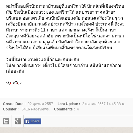
หม่ามี๊หอบหิ้วป๋มมาหาบ้านอยู่ที่แอฟริกาใต้ ปักหลักที่เมืองพริทอ
เรีย ซึ่งเป็นเมืองหลวงของแอฟริกาใต้ แต่บรรยากาศคล้ายๆ
บริสเบน ออสเตรเลีย จนป๋มยังแอบสงสัย ตอนลงเครื่องใหม่ๆ ว่า
เครื่องบินมาป๋มมาลงผิดประเทศรึป่าว แต่โชคดี ประเทศนี้ ถึงจะ
มีภาษาราชการถึง 11 ภาษา แต่ภาษากลางจริงๆ ก็เป็นภาษา
อังกฤษ หมีน้อยรอดตัวฮับ เพราะป๋มเป็นหมีไฮโซ นอกจากภาษา
หมี ภาษาแมว ภาษาอูฐแล้ว ป๋มยังเข้าใจภาษาอังกฤษด้วย เก่ง
จริงๆใช่ไม๊ฮับ มิเสียแรงที่หม่ามี๊ป๋มขายคอนโดส่งหมีเรียน
วันนี้ป๋มรายงานตัวแค่นี้ก่อนละกันนะฮับ
ไม่อยากเขียนยาวๆ เดี๋ยวไม่มีใครเข้ามาอ่าน หมีหน้าแตกก็อา
เป็นนะฮับ
Create Date :
02 ตุลาคม 2557
Last Update :
2 ตุลาคม 2557 14:45:38 น.
Counter :
5416 Pageviews.
Comments :
4