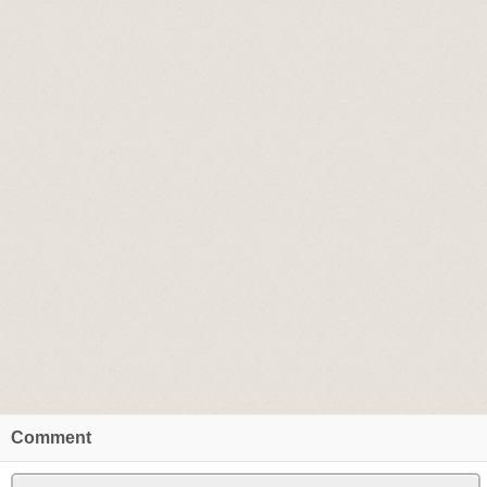
Comment