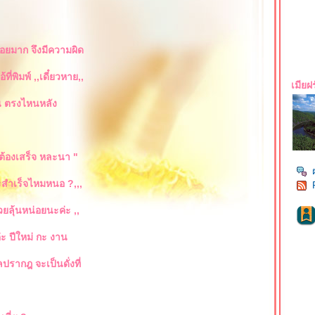
อยมาก จึงมีความผิด
ที่พิมพ์ ,,เดี๋ยวหาย,,
เมียฝร
อน ตรงไหนหลัง
ัน ต้องเสร็จ หละนา "
,จะสำเร็จไหมหนอ ?,,,
วยลุ้นหน่อยนะค่ะ ,,
ค่ะ ปีใหม่ กะ งาน
 ผลปรากฎ จะเป็นดั่งที่