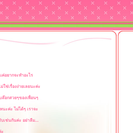
ับ ทุกๆท่าน ที่แวะเข้ามา - ชม - แนะนำ - พูดคุย - ทักทายก
 ก็แค่อยากจะทำอะไร
ม่ใช่เรื่องง่ายเลยนะค่ะ
 บล๊อกสวยๆของเพื่อนๆ
นะค่ะ ไม่ได้ๆ เราจะ
ับเช่นกันค่ะ อย่าลืม...
่ะ