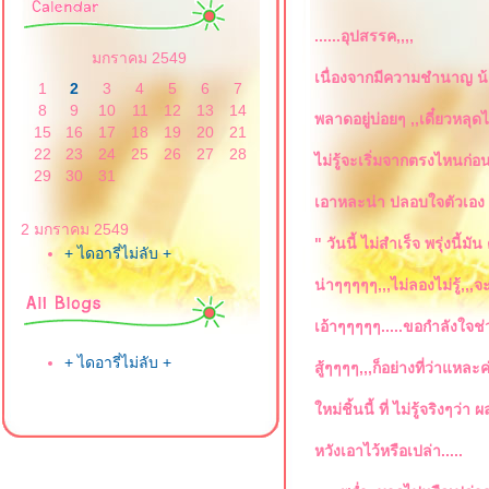
......อุปสรรค,,,,
มกราคม 2549
เนื่องจากมีความชำนาญ น้
1
2
3
4
5
6
7
8
9
10
11
12
13
14
พลาดอยู่บ่อยๆ ,,เดี๋ยวหลุดไอ้
15
16
17
18
19
20
21
22
23
24
25
26
27
28
ไม่รู้จะเริ่มจากตรงไหนก่
29
30
31
เอาหละน่า ปลอบใจตัวเอง
2 มกราคม 2549
" วันนี้ ไม่สำเร็จ พรุ่งนี้ม
+ ไดอารี่ไม่ลับ +
น่าๆๆๆๆๆ,,,ไม่ลองไม่รู้,,
เอ้าๆๆๆๆๆ.....ขอกำลังใจช่
+ ไดอารี่ไม่ลับ +
สู้ๆๆๆๆ,,,ก็อย่างที่ว่าแหละ
หม่ชิ้นนี้ ที่ ไม่รู้จริงๆว่า
หวังเอาไว้หรือเปล่า.....