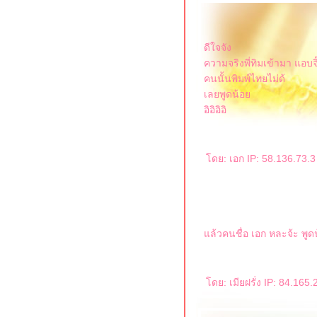
ดีใจจัง
ความจริงพี่ทิมเข้ามา แอบจิ
คนนั้นพิมพ์ไทยไม่ด้
เลยพูดน้อ
อิอิอิอิ
ดย: เอก IP: 58.136.73.
ล้วคนชื่อ เอก หละจ้ะ พูด
ดย: เมียฝรั่ง IP: 84.16