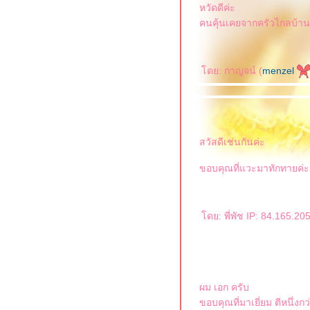
หวัดดีค่ะ
คนคุ้นเคยจากครัวไกลบ้าน
ดย: กาญจน์ (
menzel
สวัสดีเช่นกันค่ะ
ขอบคุณที่แวะมาทักทายค่ะ,
ดย: พี่พัช IP: 84.165.2
ผม เอก ครับ
ขอบคุณที่มาเยี่ยม ตีหนึ่งก