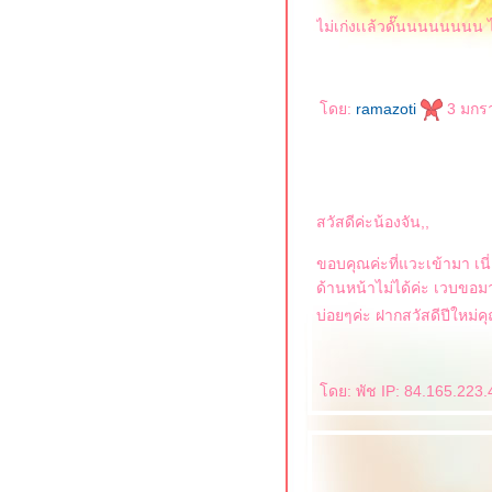
ไม่เก่งเเล้วดั๊นนนนนนนน
ดย:
ramazoti
3 มกรา
สวัสดีค่ะน้องจัน,,
ขอบคุณค่ะที่แวะเข้ามา เนี่ย
ด้านหน้าไม่ได้ค่ะ เวบขอม
บ่อยๆค่ะ ฝากสวัสดีปีใหม่ค
ดย: พัช IP: 84.165.223