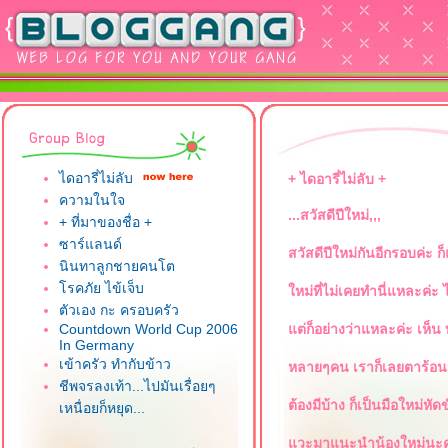
มิตรภาพ ที่ไร้พรมแดน ยินดีต้อนร
ไดอารี่ไม่ลับ
+ ไดอารี่ไม่ลับ +
ความในใจ
...สวัสดีปีใหม่,,,
+ ที่มาของชื่อ +
ซาร์แลนด์
สวัสดีปีใหม่กันอีกรอบค่ะ
นินทาลูกชายคนโต
รคภัย ไข้เจ็บ
หม่ที่ไม่เคยทำนี่แหละค่ะ ไ
ตัวเอง กะ ครอบครัว
Countdown World Cup 2006
ต่ก็อย่างว่าแหละค่ะ เห็น
In Germany
เข้าครัว ทำกับข้าว
หลายๆคน เราก็เลยตาร้อนห
ชีพจรลงเท้า...ไปมันเรื่อยๆ
ต้องมีบ้าง ก็เป็นมือใหม่หัดข
เหนื่อยก็หยุด...
วะมาแนะนำน้องใหม่นะค