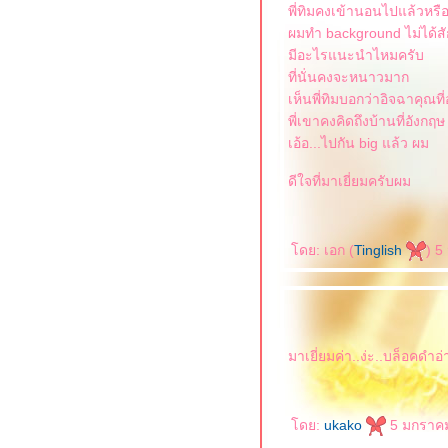
พี่ทิมคงเข้านอนไปแล้วหรื
ผมทำ background ไม่ได้สั
มีอะไรแนะนำไหมครับ
ที่นั่นคงจะหนาวมาก
เห็นพี่ทิมบอกว่าอิจฉาคุณที่
พี่เขาคงคิดถึงบ้านที่อังกฤษ
เอ้อ...ไปกัน big แล้ว ผม
ดีใจที่มาเยี่ยมครับผม
ดย: เอก (
Tinglish
) 5
มาเยี่ยมค่า..ง่ะ..บล็อคดำอ
ดย:
ukako
5 มกราคม