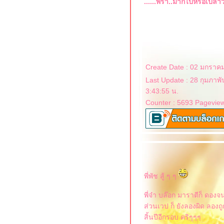
......พร่ำ..มากไปหรือเปล่าวเน
Create Date : 02 มกราค
Last Update : 28 กุมภาพั
3:43:55 น.
Counter : 5693 Pagevie
พี่พัช สู้ ๆ ๆ
พี่จ๋า บล๊อก มาราตีก็ ดองจน
ส่วนเวป ก็ ยังลองผิด ลองถู
สิ้นปีอีกรอบ คริๆๆๆ