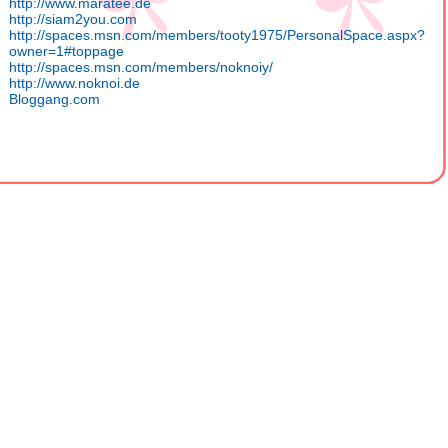
http://www.maratee.de
http://siam2you.com
http://spaces.msn.com/members/tooty1975/PersonalSpace.aspx?
owner=1#toppage
http://spaces.msn.com/members/noknoiy/
http://www.noknoi.de
Bloggang.com