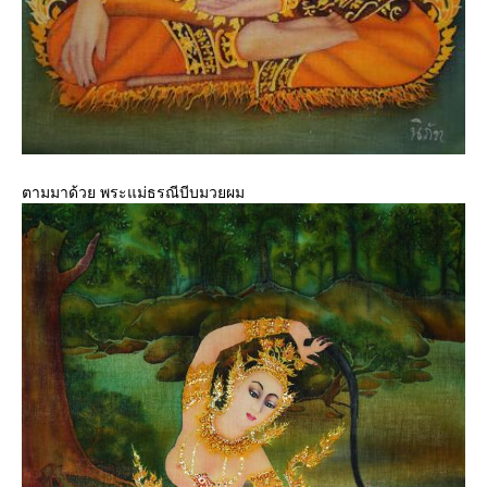
ตามมาด้วย พระแม่ธรณีบีบมวยผม