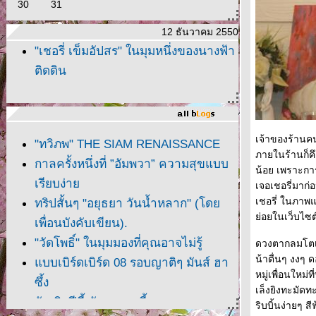
30
31
12 ธันวาคม 2550
"เชอรี่ เข็มอัปสร" ในมุมหนึ่งของนางฟ้า
ติดดิน
เจ้าของร้านคน
"ทวิภพ" THE SIAM RENAISSANCE
ภายในร้านก็ค
กาลครั้งหนึ่งที่ ”อัมพวา” ความสุขแบบ
น้อย เพราะการ
เรียบง่า
เจอเชอรี่มาก่
เชอรี่ ในภาพ
ทริปสั้นๆ "อยุธยา วันน้ำหลาก" (โด
่อยในเว็บไซต์
เพื่อนบังคับเขียน).
"วัดโพธิ์" ในมุมมองที่คุณอาจไม่รู้
ดวงตากลมโตเป
น้าตื่นๆ งงๆ
บบเบิร์ดเบิร์ด 08 รอบญาติๆ มันส์ ฮา
หมู่เพื่อนใหม่
ซึ้ง
เล็งยิงทะมัดท
วันเกิดปีนี้ กับเพลงๆ นี้
ริบบิ้นง่ายๆ 