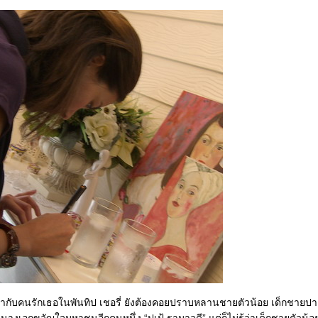
กับคนรักเธอในพันทิป เชอรี่ ยังต้องคอยปราบหลานชายตัวน้อย เด็กชายปาล