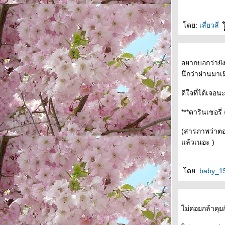
ดย:
เสี่ยวลี่
อยากบอกว่ายัง
นึกว่าผ่านมาเม
ดีใจที่ได้เจอน
***ดารินเชอรี
(สารภาพว่าตอนแ
ล้วเนอะ )
ดย:
baby_1
ไม่ค่อยกล้าคุย