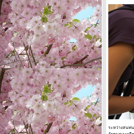
เฉลิมพระเกียรติ 80 พรรษา
รำลึกพี่เต๋อ คอนเสริ์ตที่เป็นธรรมชาติ
เกินกว่าจะเฟค
เซ็ง ท้อแท้ คุณนึกถึงเพลงอะไรกัน? เรา
นึกถึงเพลงนี้ค่ะ
ว่บไปดูคอนเสริ์ตพี่น้องร้องเพลงน้ำเน่า
ละปาล์มี่ปะทะทีโบน
Dare to Dance คอนเสิร์ตสุด Fake แต่
ติ๊นา สุดยอด
บรรยากาศ เปิดตัว ชายยูล ทูตท่องเที่ยว
อิมพอร์ตจากเกาหลี
คนป่วยรายงานตัว ร้อนจนเป็นหวัด
...ซะงั้น
ไอ้บ้าเอ๊ย !!! มันวางยาเบื่อแมวตายหมู่ 3
ศพ
ระหว่างสนทนา
Live and Learn !!! มอบเพลงนี้ให้ตัวเอง