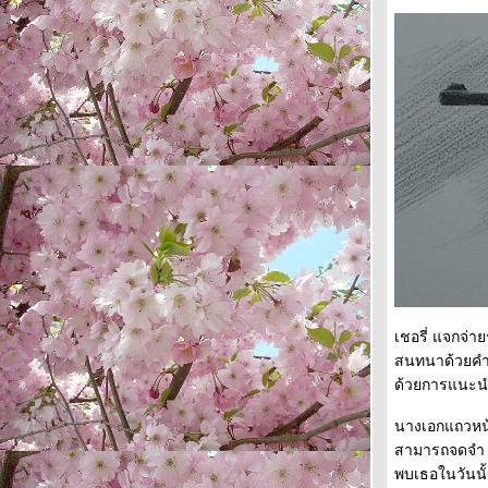
มุมหนึ่ง ณ ศาลาสหทัยสมาคม ร่วมลง
นามถวายอาลั
ปีเอย ปีใหม่
จะปีใหม่แล้วเด้อ... มาใช้ริงโทน"คืน
ข้ามปี"กันเถอะ
"เชอรี่ เข็มอัปสร" ในมุมหนึ่งของนางฟ้า
ติดดิน
วันแต่งงานของเพื่อนสาวคนหนึ่งกับเจ้า
ตัวน้อยของเพื่อนสาวอีกหลายคน
ทรงฉลองพระองค์สีชมพู เสด็จกลับวัง ...
ละครเพลง "บัลลังก์เมฆ" การสร้างสรรค์
เชอรี่ แจกจ่า
วิกฤติเป็นโอกาส
สนทนาด้วยคำว
สักวา 19 ก.ย.ครบ ปี แล้ว....
ด้วยการแนะนำ
“ลูกคุณหลวง” ละครเวที ณ เมืองไทยรัช
นางเอกแถวหน้า
ดาลัยเธียเตอร์ สนุกค่ะ
สามารถจดจำ แล
พี่เบิร์ดกับกาชาดคอนเสริ์ต
พบเธอในวันนั