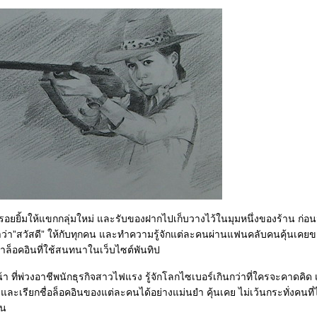
ยรอยยิ้มให้แขกกลุ่มใหม่ และรับของฝากไปเก็บวางไว้ในมุมหนึ่งของร้าน ก่อน
่า”สวัสดี” ให้กับทุกคน และทำความรู้จักแต่ละคนผ่านแฟนคลับคนคุ้นเคยข
ล็อคอินที่ใช้สนทนาในเว็บไซต์พันทิป
 ที่พ่วงอาชีพนักธุรกิจสาวไฟแรง รู้จักโลกไซเบอร์เกินกว่าที่ใครจะคาดคิด
ะเรียกชื่อล็อคอินของแต่ละคนได้อย่างแม่นยำ คุ้นเคย ไม่เว้นกระทั่งคนที่ไ
้น