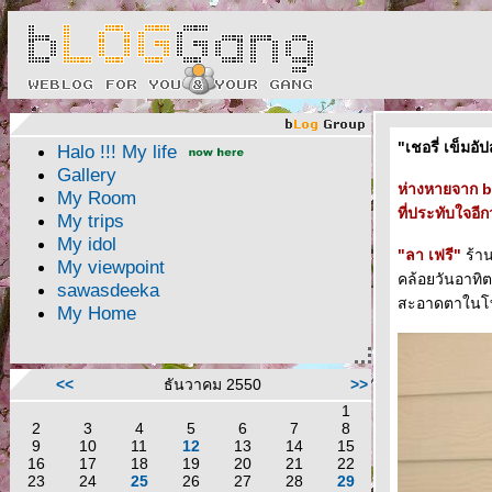
"เชอรี่ เข็มอ
Halo !!! My life
Gallery
ห่างหายจาก bl
My Room
ที่ประทับใจอีกว
My trips
My idol
"ลา เฟรี"
ร้า
My viewpoint
คล้อยวันอาทิต
sawasdeeka
สะอาดตาในโท
My Home
<<
ธันวาคม 2550
>>
1
2
3
4
5
6
7
8
9
10
11
12
13
14
15
16
17
18
19
20
21
22
23
24
25
26
27
28
29