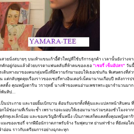
สวยนั่งสบายๆ บนเท้าแขนเก้าอี้ตัวใหญ่ที่ใช้บริการลูกค้า เวลานั้นยังว่างจาก
ึกคักอยู่ก่อนแล้วด้วยบรรดาแฟนคลับสี่ห้าคนของเธอ
"เชอรี่ เข็มอัปสร"
วันนี
เดินทางมาของคนกลุ่มหนึ่งที่มีความรักมามอบให้เธอเช่นกัน พิเศษตรงที่ส
อน แต่กลับพูดคุยเรื่องราวของเชอรี่ทางอินเตอร์เน็ตมานานเกือบปี หลังการ
แคสติ้ง คุณหญิงดาริน วราฤทธิ์ นางฟ้าของคนอ่านเพชรพระอุมาจำนวนมาก บน
พันทิป...
็นประกาย และรอยยิ้มเบิกบาน ต้อนรับแขกทั้งที่คุ้นและแปลกหน้าสิบคน ที่
 ดอกไม้ช่องามที่เริ่มจะช้ำ เพราะรอจะมอบให้เธอมานานร่วมๆสองชั่วโมงจ
ที่ทุลักทุเลเล็กน้อย และของขวัญอีกชิ้นหนึ่ง เป็นภาพเสก็ตแคสติ้งคุณหญิงดาร
ะแมงของเชอรี่ จากฝีมือนักวาดภาพรับจ้าง ริมฟุตบาท ย่านท่าช้าง ที่ยังห่อใส
สีฟ้าอ่อน ราวกับเตรียมการอย่างฉุกละหุก