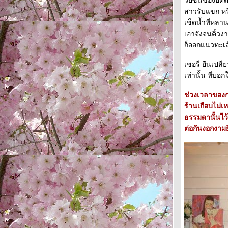
วัยซนของอดีตน
รอบสื่อ หนังตำนานฯ ภาค 2 ที่สยามพา
สาวรับแขก หรื
รากอน
เช็ดน้ำที่หล
"For The Children With Jerry Yan" กับ
เอาจังจนคิ้ว
ก็ออกแนวทะเล
กงค์ผู้ชายที่พาเราท่องโลกที่กว้างกว่า
เดิมเสมอ
เชอรี่ ยืนเปลี
ปีหมาน่ารักจะผ่านไปแล้ว ปีหมูอ้วน
เท่านั้น ที่บอก
กำลังมาก้อควรทำชีวิตให้สดชื่นใช่
ช่วงเวลาของก
มะ???
ร้านเกือบไม่เ
ธรรมดานั้นไว
ต่อกันงอกงา