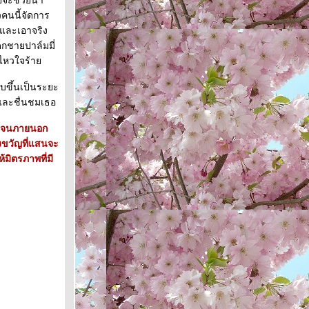
ยจะช่วยน้า
วคนนี้จัดการ
 และเอาจริง
กชายปาล์มมี่
ูไหวใจร้า
วาบขึ้นเป็นระยะ
รักและชื่นชมเธอ
็วจนภายนอก
งขวัญที่แสนจะ
มิตรภาพที่มี