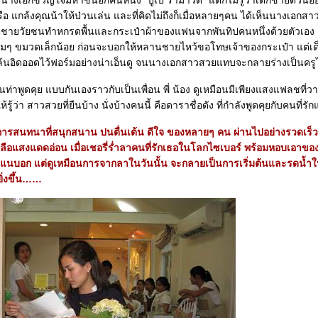
างเอกขวัญใจมหาชนอีกคนหนึ่ง “ปูเป้ รามาวดี” แต่ก็ไม่รู้ว่าเด็กชายตัวน้อ
อ แกล้งคุณน้าให้ป่วนเล่น และที่คิดไม่ถึงก็เมื่อหลายๆคน ได้เห็นนางเอกสา
านชายวัยซนทำหกรดพื้นและกระเป๋าผ้าของแฟนจากพันทิปคนหนึ่งด้วยตัวเอง
งามๆ ขมวดเล็กน้อย ก่อนจะบอกให้หลานชายไหว้ขอโทษเจ้าของกระเป๋า แต่เด็
้นอิดออดไว้ฟอร์มอย่างน่าเอ็นดู จนนางเอกสาวสวยแทบจะกลายร่างเป็นคร
่ยนท่าพูดคุย แบบกันเองราวกับเป็นเพื่อน พี่ น้อง ดูเหมือนมีเพียงแสงแฟลชที่
ให้รู้ว่า สาวสวยที่ยืนบ้าง นั่งบ้างคนนี้ คือดาราชื่อดัง ที่กำลังพูดคุยกับคนที่
ารสนทนาที่สนุกสนาน ปนตื่นเต้น ดีใจ ของหลายๆ คน ผ่านไปอย่างรวดเร
หลือแสงแดดอ่อน เมื่อเชอรี่ร่ำลาคนที่รักเธอในโลกไซเบอร์ พร้อมหอบเอาขอ
้แนบอก แต่ดูเหมือนการจากลาในวันนั้น จะกลายเป็นการเริ่มต้นและรดน้ำให้
มยิ่งขึ้น