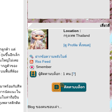
เสี่ยวลี่
Location :
กรุงเทพ Thailand
[ดู Profile ทั้งหมด]
ลูกค้า แต่
้วุ่นขึ้นอีกเล็ก
ฝากข้อความหลังไมค์
่วนใหญ่ไม่เค
Rss Feed
ปรากฎตัวของ
Smember
พื้นที่ห้อง
ผู้ติดตามบล็อก : 1 คน [
?
]
มาพร้อมกับสีห
ากการนัดแนะใน
ินในท่าถือปืน
่ถุงพลาสติกติด
Blog ของคนชอบเล่า...