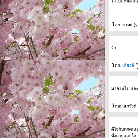
ไว้ไปมีตติ้งกั
ดย: ยามะ (
y
จ้า...
ดย:
เสี่ยวลี่
มาอ่านไป และย
ดย: ณภวังค์ 
ดีใจกับทุกคนเห
ทั้งกายและใจ .