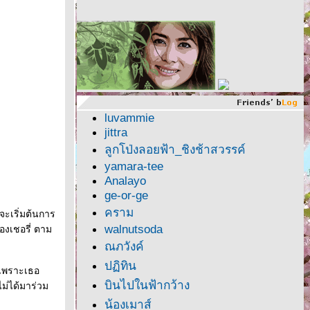
luvammie
jittra
ลูกโป่งลอยฟ้า_ชิงช้าสวรรค์
yamara-tee
Analayo
ge-or-ge
คราม
จะเริ่มต้นการ
walnutsoda
องเชอรี่ ตาม
ณภวังค์
ปฏิทิน
 เพราะเธอ
บินไปในฟ้ากว้าง
ม่ได้มาร่วม
น้องเมาส์