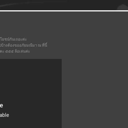
ะโยชน์กันเถอะค่ะ
างต้องขออภัยมณีมา ณ ที่นี้
คะ ๕๕๕ ล้อเล่นค่ะ