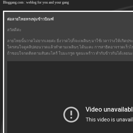
Bloggang.com : weblog for you and your gang
ต่อลายไทยทรงพุ่มข้าวบิณฑ์
สวัสดีค่ะ
ลายไทยนั้นวาดไม่ยากเลยค่ะ ยิ่งวาดไปก็จะเพลินๆ มาใช้เวลาว่างให้เกิดปร
ครสนใจดูคลิปสอนวาดแล้วทำตามเพลินๆ ได้นะคะ การสาธิตอาจรวดเร็วไปบ้
ถ้าชอบใจกดติดตามสับตะไคร้ ใบมะกรูด ขูดมะพร้าว ทำกับข้าวกันได้เลยนะ