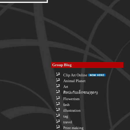
Group Blog
Clip Art Online
Animal Planet
Art
ศิลปะกับเด็กซน(สุดๆ)
Flowerism
fash
illustration
tag
travel
Print making