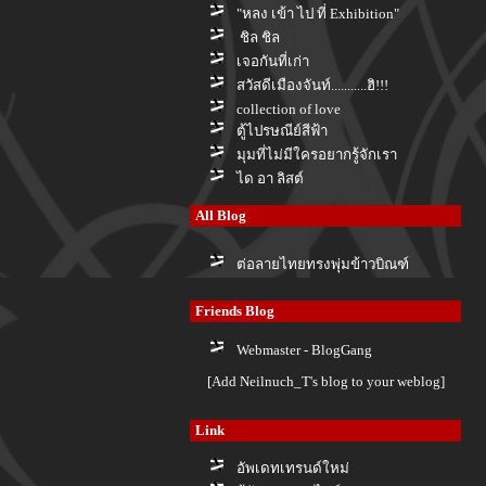
"หลง เข้า ไป ที่ Exhibition"
ชิล ชิล
เจอกันที่เก่า
สวัสดีเมืองจันท์...........ฮิ!!!
collection of love
ตู้ไปรษณีย์สีฟ้า
มุมที่ไม่มีใครอยากรู้จักเรา
ได อา ลิสต์
All Blog
ต่อลายไทยทรงพุ่มข้าวบิณฑ์
Friends Blog
Webmaster - BlogGang
[Add Neilnuch_T's blog to your weblog]
Link
อัพเดทเทรนด์ใหม่