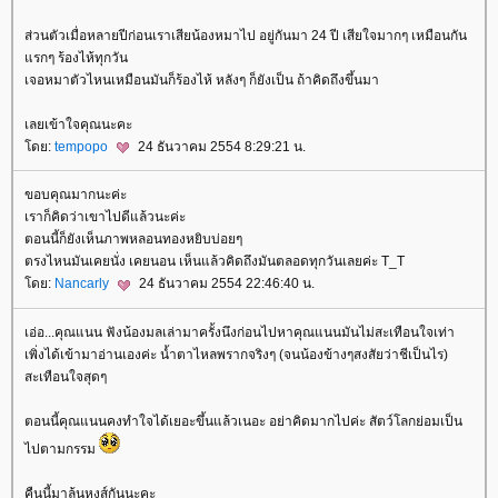
ส่วนตัวเมื่อหลายปีก่อนเราเสียน้องหมาไป อยู่กันมา 24 ปี เสียใจมากๆ เหมือนกัน
รกๆ ร้องไห้ทุกวัน
เจอหมาตัวไหนเหมือนมันก็ร้องไห้ หลังๆ ก็ยังเป็น ถ้าคิดถึงขึ้นมา
เลยเข้าใจคุณนะคะ
ดย:
tempopo
24 ธันวาคม 2554 8:29:21 น.
ขอบคุณมากนะค่ะ
เราก็คิดว่าเขาไปดีแล้วนะค่ะ
ตอนนี้ก็ยังเห็นภาพหลอนทองหยิบบ่อยๆ
ตรงไหนมันเคยนั่ง เคยนอน เห็นแล้วคิดถึงมันตลอดทุกวันเลยค่ะ T_T
ดย:
Nancarly
24 ธันวาคม 2554 22:46:40 น.
เอ่อ...คุณแนน ฟังน้องมลเล่ามาครั้งนึงก่อนไปหาคุณแนนมันไม่สะเทือนใจเท่า
เพิ่งได้เข้ามาอ่านเองค่ะ น้ำตาไหลพรากจริงๆ (จนน้องข้างๆสงสัยว่าชีเป็นไร)
สะเทือนใจสุดๆ
ตอนนี้คุณแนนคงทำใจได้เยอะขึ้นแล้วเนอะ อย่าคิดมากไปค่ะ สัตว์โลกย่อมเป็น
ไปตามกรรม
คืนนี้มาลุ้นหงส์กันนะคะ