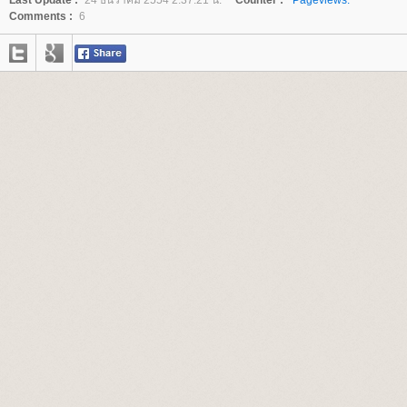
Last Update :
24 ธันวาคม 2554 2:37:21 น.
Counter :
Pageviews.
Comments :
6