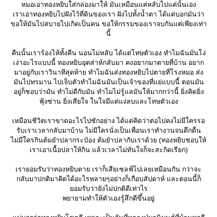
หมอเอาทองหยิบใส่กล่องมาให้ มันเหมือนแค่หลับไปแค่นั้นเอง
เราเอาทองหยิบไปฝังไว้ที่ดินของเรา ฝังไปทั้งน้ำตา ได้แต่บอกมันว่า
ขอให้มันไปสบายไปเกิดเป็นคน ขอให้กรรมของเราจบกันแต่เพียงเท่า
นี้
คืนนั้นเราร้องไห้ทั้งคืน นอนไม่หลับ ได้แต่โทษตัวเอง ทำไมฉันมันโง่
เง่าอะไรแบบนี้ ทองหยิบอุตส่าห์กลับมา คงอยากมาตายที่บ้าน อยาก
มาอยู่กับเราวินาทีสุดท้าย ทำไมฉันส่งทองหยิบไปตายที่โรงหมอ ส่ง
มันไปทรมาน ไปเจ็บตัวทำไมฉันมันเป็นเจ้าของที่แย่แบบนี้ ตอนมัน
อยู่ก็ชอบว่ามัน ทำไม่ดีกับมัน ทำไมไม่รู้แลมันให้มากกว่านี้ ยิ่งคิดยิ่ง
ฟุ้งซ่าน ยิ่งเสียใจ ในใจมีแต่แง่ลบและโทษตัวเอง
เหมือนชีวิตเราขาดอะไรไปซักอย่าง ได้แต่คิดว่าต่อไปคงไม่มีใครรอ
รับเราเวลากลับมาบ้าน ไม่มีใครนั่งเป็นเพื่อนเราทำงานจนดึกดื่น
ไม่มีใครกินต้มยำปลากระป๋อง ต้มยำปลากับเราด้วย (ทองหยิบชอบให้
เราเอาเนื้อปลาให้กิน แล้วเวลาไม่ทันใจก็จะสะกิดเรียก)
เรายอมรับว่าทองหยิบตาย เราก็เสียเซลฟ์ไปเลยเหมือนกัน กว่าจะ
กลับมาปกติมาคิดได้อะไรหลายๆอย่างก็เกือบสัปดาห์ และตอนนี้ก็
อมรับว่ายังไม่ปกติดีเท่าไร
พยายามทำให้ตัวเองรู้สึกดีขึ้นอยู่