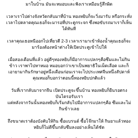
มาในบ้าน มันจะหมอบและฟังเราเหมือนรู้สึกผิด
เวลาเราไปต่างจังหวัดกลับมาที่บ้าน ทองหยิบก็จะวิ่งมารับ หรือกระทั่ง
เวลาไปตลาดคุณเธอก็จะมารอที่ประตูกระจก ซึ่งพอขับรถมาเราก็เห็น
ได้ทันที
เวลาคุณเธอหนีออกไปเที่ยวตี 2-3 เวลาเรามาเข้าห้องน้ำคุณเธอก็จะ
มาร้องต้องหน้าต่างให้เปิดประตูเข้าไปให้
เมื่อสองเดือนที่แล้ว อยู่ดีๆทองหยิบก็มีอาการแปลกๆคือซึมและไม่กิน
ข้าว เราพาไปหาหมอ หมอบอกว่าเขาเป็นพยาธิในเม็ดเลือด และก็
เอายามากินรักษาอยู่หนึ่งเดือนก่อนเราจะไปประเทศจีนหนึ่งสัปดาห์
คุณหมอก็บอกว่าตอนนี้ทองหยิบปกติแล้ว
วันที่เรากลับมาจากจีน เปิดประตูจะขึ้นบ้าน ทองหยิบก็ยืนรอตรง
บันไดรอรับเรา
ต่หลังจากวันนั้นทองหยิบก็เริ่มกลับไปมีอาการแปลกๆคือ ซึมและไม่
กินข้าวเล
ถึงขนาดเราต้องบังคับให้กิน ซื้อแบรนด์ ซื้อโจ๊กมาให้ กินยาแล้วทอง
หยิบก็ไม่ดีขึ้นกลับซึมลงอย่างเห็นได้ชัด