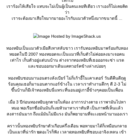
ลกไป
เราร้องไห้เสียใจ แทบจะไม่เป็นผู้เป็นคนเลยทีเดียว เราเองก็ไม่เคยคิด
ว่า
เราจะต้องมาเสียใจมากมายอะไรกับแมวตัวหนึ่งมากขนาดนี้ ...
ทองหยิบเป็นแมวตัวเมียสีเทาสลับขาว เรารับทองหยิบมาพร้อมกับทอง
หยอดในปี 2007 ทองหยอดจะเป็นแมวที่เก็บตัวไม่ค่อยลงมาเจอคน
เท่าไร เก็บตัวอยู่แต่บนบ้าน ต่างจากทองหยิบที่เธอออกจะซ่า แรด
ละชอบออกมาเดินแคทวอร์คข้างล่างบ่อยๆ
ทองหยิบชอบมานอนตรงลังเบียร์ ไม่ก็เก้าอี้ในเคาเตอร์ วันดีคืนดีฤดู
ร้อนคุณเธอก็มานอนตากแอร์ข้างใน เวลาเราทำงานดึกๆ ตี 2-3 ไม่
ขึ้นบ้านก็มีเจ้าทองหยิบนี่แหระที่นอนอยู่เกาอี้ข้างๆคอยเป็นเพื่อน
เมื่อ 3 ปีก่อนทองหยิบลูกตายในท้อง อาการปางตาย เราพามันไปหา
หมอ พอเรียกชื่อมันมันก็เงยหัวมาหาเราทันที เป็นภาพที่เห็นแล้ว
สงสารมันมาก ถึงแม้มันไม่มีแรง มันก็พยายามที่จะเงยหน้ามามองเรา
คราวนั้นทองหยิบรักษาตัวเกือบครึ่งเดือน พอหายมาได้ก็เหมือนกลา
เป็นแมวที่น่ารัก พูดอะไรก็ฟัง เวลาดุทองหยิบที่ชอบเอาจิงเหลน เข้า