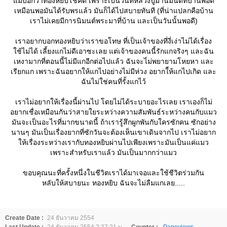
ม่บอกว่าทองหยิบโชคดี เพราะเป็นวันที่หลวงปู่มานิมนต์ที่บ้านพอดี
เหมือนพอมันได้รับพรแล้ว มันก็ได้ไปสบายทันที (ที่น่าแปลกคือบ้าน
เราไม่เคยมีการนิมนต์พระมาที่บ้าน และเป็นวันนั้นพอดี)
เราอยากบอกทองหยิบว่าเราขอโทษ ที่เป็นเจ้าของที่งี่เง่าไม่ได้เรื่อง
ช้ไม่ได้ เลี้ยงแกไม่ดีเอาซะเลย แต่เจ้าของคนนี้รักแกจริงๆ และฉัน
เหงามากที่ตอนนี้ไม่มีแกอีกต่อไปแล้ว ฉันจะไ่ม่พยายามโหยหา และ
เรียกแก เพราะฉันอยากให้แกไปอย่างไม่มีห่วง อยากใ้ห้แกไปเกิด และ
ฉันไม่ใช่คนที่รั้งแกไว้
เราไม่อยากให้เรื่องนี้ผ่านไป โดยไม่ได้ระบายอะไรเลย เราเองก็ไม่
อยากเชื่อเหมือนกันว่าสายใยระหว่างความสัมพันธ์ระหว่างคนกับแมว
มันจะเป็นอะไรที่มากขนาดนี้ ถ้าเรารู้สึกผูกพันกับใครซักคน ซักอย่าง
นานๆ มันเป็นเรื่องยากที่ซักวันจะต้องเห็นเขาเดินจากไป เราไม่อยาก
ห้เรื่องระหว่างเรากับทองหยิบผ่านไปเพียงเพราะมันเป็นแค่แมว
เพราะสำหรับเราแล้ว มันเป็นมากกว่าแมว
ขอบคุณนะที่ครั้งหนึ่งในชีวิตเราได้มาเจอและใช้ชีวิตร่วมกัน
หลับให้สบายนะ ทองหยิบ ฉันจะไม่ลืมแกเลย.....
Create Date :
24 ธันวาคม 2554