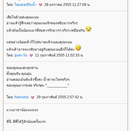
ดย:
ฮมสเตย์ริมน้ำ
28 มกราคม 2555 11:27:09 น.
เสียใจด้วยค่ะคุณแนน
อ่านแล้วรู้สึกเลยว่าคุณแนนรักทองหยิบมากจริงๆ
ล้วมันเป็นน้องแมวที่สมควรรักมากๆ จริงๆ เหมือนกัน
ต่อย่างน้อยเค้าก็ไปสบายแล้วเนอะคุณแนน
ล้วเค้าอาจจะกลับมาอยู่กับคุณแนนอีกก็ได้ค่ะ
ดย:
อุ่นตะวัน
11 กุมภาพันธ์ 2555 11:02:33 น.
ขอบคุณนะค่ะทุกท่าน
ทั้งคุณจัน คุณอุ่น
อ่านคอมเม้นท์แล้วซึ้งค่ะ น้ำตาจะไหลจริงๆ
ขอบคุณมากๆเลย จริงๆค่ะ ^__________^
ดย:
Nancarly
29 กุมภาพันธ์ 2555 2:57:42 น.
วะมาหาน้องงงงงงง
ที่นี่..ที่พี่ได้รู้จักน้องครั้งแรก