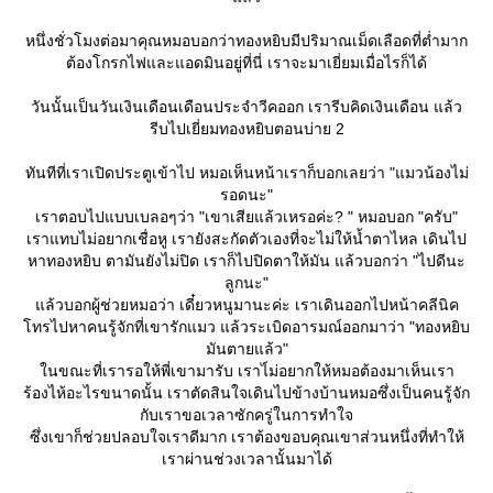
หนึ่งชั่วโมงต่อมาคุณหมอบอกว่าทองหยิบมีปริมาณเม็ดเลือดที่ต่ำมาก
ต้องโกรกไฟและแอดมินอยู่ที่นี่ เราจะมาเยี่ยมเมื่อไรก็ได้
วันนั้นเป็นวันเงินเดือนเดือนประจำวีคออก เรารีบคิดเงินเดือน แล้ว
รีบไปเยี่ยมทองหยิบตอนบ่าย 2
ทันทีที่เราเปิดประตูเข้าไป หมอเห็นหน้าเราก็บอกเลยว่า "แมวน้องไม่
รอดนะ"
เราตอบไปแบบเบลอๆว่า "เขาเสียแล้วเหรอค่ะ? " หมอบอก "ครับ"
เราแทบไม่อยากเชื่อหู เรายังสะกัดตัวเองที่จะไม่ให้น้ำตาไหล เดินไป
หาทองหยิบ ตามันยังไม่ปิด เราก็ไปปิดตาให้มัน แล้วบอกว่า "ไปดีนะ
ลูกนะ"
ล้วบอกผู้ช่วยหมอว่า เดี๋ยวหนูมานะค่ะ เราเดินออกไปหน้าคลีนิค
ทรไปหาคนรู้จักที่เขารักแมว แล้วระเบิดอารมณ์ออกมาว่า "ทองหยิบ
มันตายแล้ว"
นขณะที่เรารอให้พี่เขามารับ เราไ่ม่อยากให้หมอต้องมาเห็นเรา
ร้องไห้อะไรขนาดนั้น เราตัดสินใจเดินไปข้างบ้านหมอซึ่งเป็นคนรู้จัก
กับเราขอเวลาซักครู่ในการทำใจ
ซึ่งเขาก็ช่วยปลอบใจเราดีมาก เราต้องขอบคุณเขาส่วนหนึ่งที่ทำให้
เราผ่านช่วงเวลานั้นมาได้