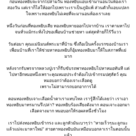
ก่อนทองหยิบจะจากไปสามวัน ทองหยิบแอบเข้ามานอนในห้องเรา
สองวัน แต่เราก็ไล่ให้ออกไปเพราะเราเป็นภูมิแพ้ ส่วนตัวก็แอบแปลก
จเพราะทองหยิบไม่เคยที่จะมานอนห้องเราเล
หนึ่งวันก่อนที่ทองหยิบเสีย ทองหยิบหายออกไปจากบ้าน เราตามหาไป
จนทั่วแม้กระทั่งไปขอเพื่อนบ้านช่วยหา แต่สุดท้ายก็ไร้วี่แวว
วันต่อมา คุณแม่นิมนต์พระมาที่บ้าน ซึ่งถือเป็นครั้งแรกของบ้านเรา
เพื่อนบ้านที่เราให้ช่วยหาทองหยิบก็อุ้มทองหยิบมาใ้ห้ในสภาพที่แย่
มาก
หลังจากรับพรจากหลวงปู่เราก็รีบขับรถพาทองหยิบไปหาหมอทันที แต่
ไปหาอีกหมอหนึ่งเพราะคุณหมอประจำต้องไปเข้ากรมปศุสัตว์ คุณ
หมอบอกว่าต้องเจาะเลือดดู
เพราะไม่สามารถบอกอาการได้
ตอนทองหยิบเจาะเลือดน้ำตาเราแทบไหล เรารู้สึกได้เลยว่า เราเอา
ทองหยิบมาทรมานรึเปล่า? ทองหยิบร้องเสียงดังมาก ตอนเจาะออกมา
เลือดจางมาก หมอบอกให้รอผลหนึ่งชั่วโมง
เราไปส่งทองหยิบเข้ากรง และลูกหัวมันเบาๆว่า "หายเร็วๆนะลูกนะ
ล้วแม่จะมาหาใหม่" สายตาทองหยิบมันเหมือนบอกลาเราในตอนนั้น
ล้ว