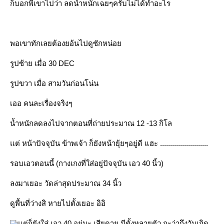
ก็บอกพี่เขาไปว่า ลดน้ำหนักเฉยๆครับไม่ได้ทำอะไร
พอเขาทักเลยต้องยอ้นไปดูซักหน่อย
รูปซ้าย เมื่อ 30 DEC
รูปขวา เมื่อ สามวันก่อนโน่น
เออ คนละเรื่องจริงๆ
น้ำหนักลดลงไปจากตอนที่ถ่ายประมาณ 12 -13 กิโล
แต่ หน้าปัจจุบัน ข้าพเจ้า ก็ยังหน้ายุ้ยๆอยู่ดี แฮะ ........................
รอบเอวตอนนี้ (กางเกงที่ใส่อยู่ปัจจุบัน เอว 40 นิ้ว)
ลงมาเยอะ วัดล่าสุดประมาณ 34 นิ้ว
ดูพื้นที่ว่างสิ หายไปตั้งเยอะ อิอิ
แต่ก็ยังใส่ เอว 40 อยู่นะ เสียดาย มีตั้งหลายตัว กะว่าถึงวันเกิด