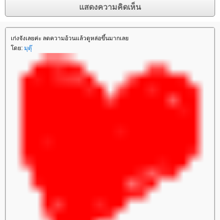
เก่งจังเลยค่ะ ลดความอ้วนแล้วดูหล่อขึ้นมากเลย
โดย:
มุตุ๊