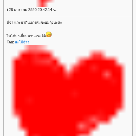
) 28 มกราคม 2550 20:42:14 น.
ดีจ้า แวะมากินแกงส้มชะอมกุ้งนะค่ะ
ไมได้มาเยี่ยมนานแระ อิอิ
โดย:
สะใภ้จ้าว