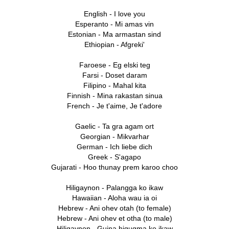
English - I love you
Esperanto - Mi amas vin
Estonian - Ma armastan sind
Ethiopian - Afgreki'
Faroese - Eg elski teg
Farsi - Doset daram
Filipino - Mahal kita
Finnish - Mina rakastan sinua
French - Je t'aime, Je t'adore
Gaelic - Ta gra agam ort
Georgian - Mikvarhar
German - Ich liebe dich
Greek - S'agapo
Gujarati - Hoo thunay prem karoo choo
Hiligaynon - Palangga ko ikaw
Hawaiian - Aloha wau ia oi
Hebrew - Ani ohev otah (to female)
Hebrew - Ani ohev et otha (to male)
Hiligaynon - Guina higugma ko ikaw