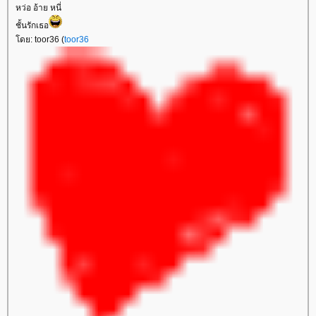
หว่อ อ้าย หนี่
ชั้นรักเธอ
โดย: toor36 (
toor36