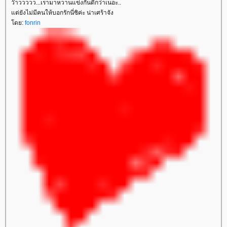
ว๊าววววว...เรามาหวานแข่งกันดีกว่าเนอะ..
แต่ยังไม่มีคนให้บอกรักนี่ซิค่ะ น่าเศร้าจัง
โดย:
fonrin