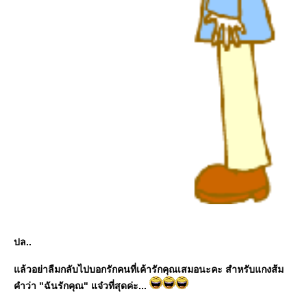
ปล..
แล้วอย่าลืมกลับไปบอกรักคนที่เค้ารักคุณเสมอนะคะ สำหรับแกงส้ม
คำว่า "ฉันรักคุณ" แจ๋วที่สุดค่ะ...