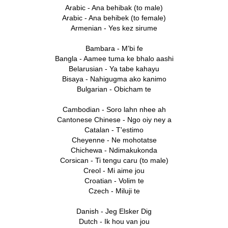
Arabic - Ana behibak (to male)
Arabic - Ana behibek (to female)
Armenian - Yes kez sirume
Bambara - M'bi fe
Bangla - Aamee tuma ke bhalo aashi
Belarusian - Ya tabe kahayu
Bisaya - Nahigugma ako kanimo
Bulgarian - Obicham te
Cambodian - Soro lahn nhee ah
Cantonese Chinese - Ngo oiy ney a
Catalan - T'estimo
Cheyenne - Ne mohotatse
Chichewa - Ndimakukonda
Corsican - Ti tengu caru (to male)
Creol - Mi aime jou
Croatian - Volim te
Czech - Miluji te
Danish - Jeg Elsker Dig
Dutch - Ik hou van jou