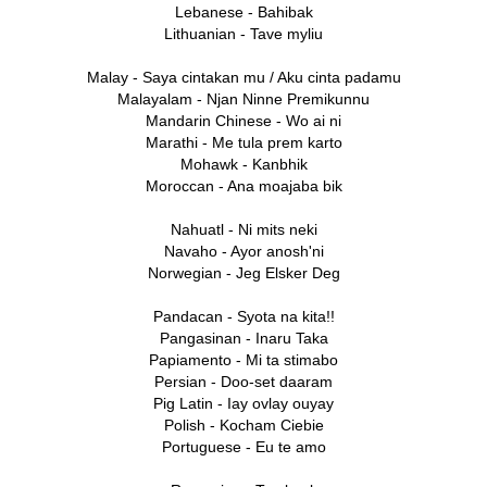
Lebanese - Bahibak
Lithuanian - Tave myliu
Malay - Saya cintakan mu / Aku cinta padamu
Malayalam - Njan Ninne Premikunnu
Mandarin Chinese - Wo ai ni
Marathi - Me tula prem karto
Mohawk - Kanbhik
Moroccan - Ana moajaba bik
Nahuatl - Ni mits neki
Navaho - Ayor anosh'ni
Norwegian - Jeg Elsker Deg
Pandacan - Syota na kita!!
Pangasinan - Inaru Taka
Papiamento - Mi ta stimabo
Persian - Doo-set daaram
Pig Latin - Iay ovlay ouyay
Polish - Kocham Ciebie
Portuguese - Eu te amo