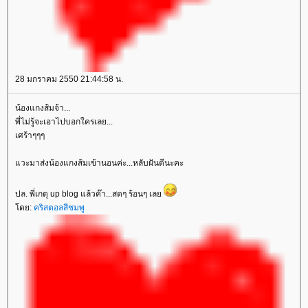
28 มกราคม 2550 21:44:58 น.
น้องแกงส้มจ้า...
พี่ไม่รู้จะเอาไปบอกใครเลย...
เศร้าๆๆๆ
แวะมาส่งน้องแกงส้มเข้านอนค่ะ...หลับฝันดีนะคะ
ปล. พี่เกตุ up blog แล้วค๊า...สดๆ ร้อนๆ เลย
โดย:
คริสตอลสีชมพู