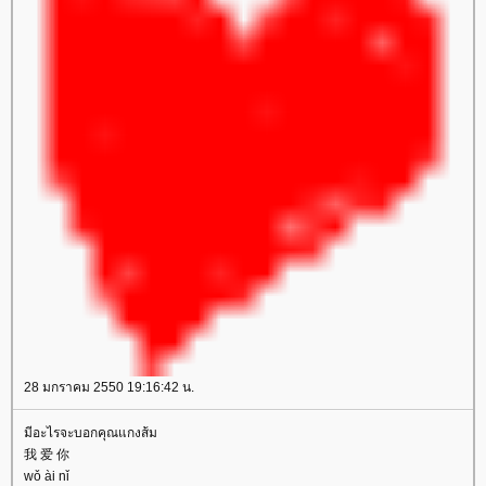
28 มกราคม 2550 19:16:42 น.
มีอะไรจะบอกคุณแกงส้ม
我 爱 你
wǒ ài nǐ