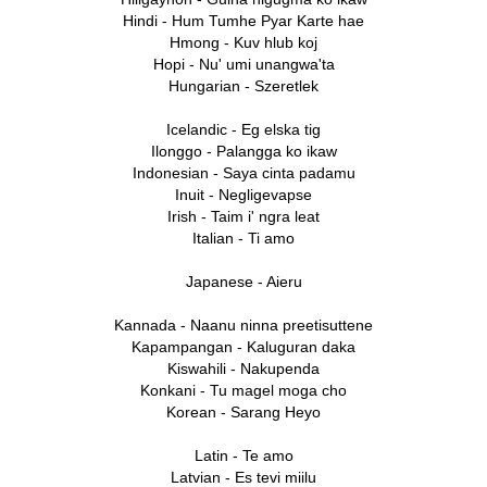
Hindi - Hum Tumhe Pyar Karte hae
Hmong - Kuv hlub koj
Hopi - Nu' umi unangwa'ta
Hungarian - Szeretlek
Icelandic - Eg elska tig
Ilonggo - Palangga ko ikaw
Indonesian - Saya cinta padamu
Inuit - Negligevapse
Irish - Taim i' ngra leat
Italian - Ti amo
Japanese - Aieru
Kannada - Naanu ninna preetisuttene
Kapampangan - Kaluguran daka
Kiswahili - Nakupenda
Konkani - Tu magel moga cho
Korean - Sarang Heyo
Latin - Te amo
Latvian - Es tevi miilu