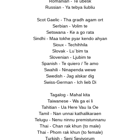
Romanian - Te ubesk
Russian - Ya tebya liubliu
Scot Gaelic - Tha gradh agam ort
Serbian - Volim te
Setswana - Ke a go rata
Sindhi - Maa tokhe pyar kendo ahyan
Sioux - Techihhila
Slovak - Lu`bim ta
Slovenian - Ljubim te
Spanish - Te quiero / Te amo
Swahili - Ninapenda wewe
Swedish - Jag alskar dig
Swiss-German - Ich lieb Di
Tagalog - Mahal kita
Taiwanese - Wa ga ei li
Tahitian - Ua Here Vau Ia Oe
Tamil - Nan unnai kathalikaraen
Telugu - Nenu ninnu premistunnanu
Thai - Chan rak khun (to male)
Thai - Phom rak khun (to female)
Turkish - Seni Seviyorum