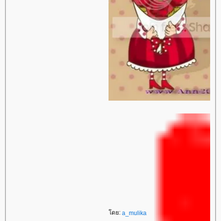
โดย:
a_mulika