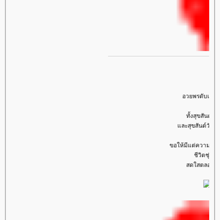
อวยพรดับเบิ้ลเลยค่ะ
ทั้งสุขสันต์วันเกิด
และสุขสันต์วันสงกรานต์
ขอให้มีแต่ความสุขความเจร
ชีวิตชุ่มฉ่ำ
สดใสตลอดไปค่ะ