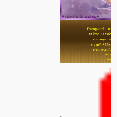
ป้าเชิญนางฟ้า..มาอวยพรวันเกิ
ขอให้พบแต่สิ่งดีๆ คนที่ดีมีจิต
และเหตุการณ์ดีๆรวมทั้ง...
ความรักที่ดีที่สุดในชีวิตนะ
หวังว่าคงจะไม่ช้าไปนะคะ
*********
*****