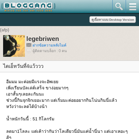
{afp}
legebriwen
ฝากข้อความหลังไมค์
ผู้ติดตามบล็อก : 0 คน
ไดเอ็ทวันที่4แว้ววว
อืมมม มะค่อยมีแรงจะอัพเยย
เพิ่งเรียนบัลเล่ต์เสร็จ ขาง่อยมากๆ
เอาสั้นๆเลยละกันนะ
ช่วงนี้กินจุกจิกเยอะมาก แต่เริ่มมะค่อยอยากกินโน่นกินนี่แล้ว
หวังว่าจะลดได้บ้างน้า
น้ำหนักวันนี้ : 51 กิโลกรัม
ลดมา1โลละ แต่เค้าว่ากันว่าโลเดียวนี่มันแค่น้ำนี่นา แต่เอาเหอะๆ
สู้ๆ