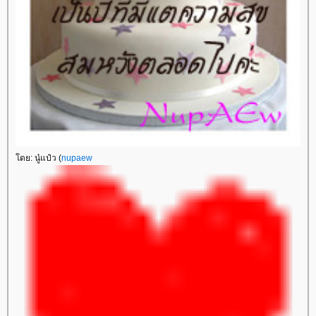
โดย: นู๋แป๋ว (
nupaew