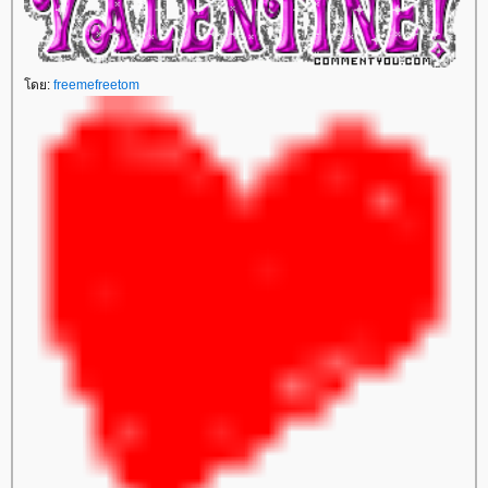
โดย:
freemefreetom