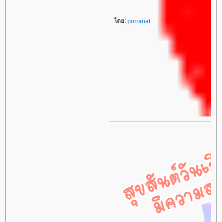
โดย:
porranat