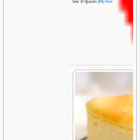
โดย: ป้าหู้เองจ่ะ (
fifty-four