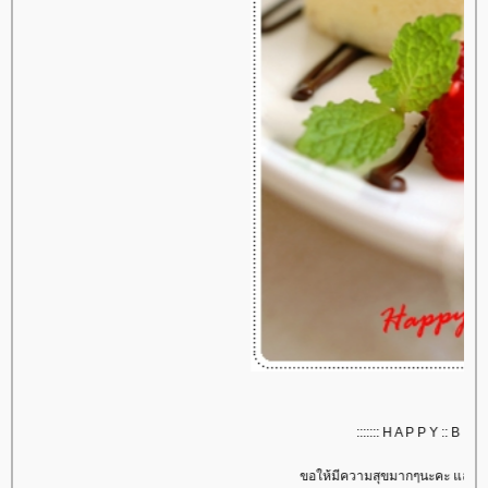
::::::: H A P P Y :: B I R T H D A Y 
ขอให้มีความสุขมากๆนะคะ และมีสุขภาพที่