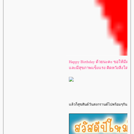
Happy Birthday
ด้วยนะคะ ขอให้มีความสุขมา
และมีสุขภาพแข็งแรง คิดหวังสิ่งใดก็ขอให้สม
แล้วก็สุขสันต์วันสงกรานต์ไปพร้อมๆกันเลยด้วยนะค