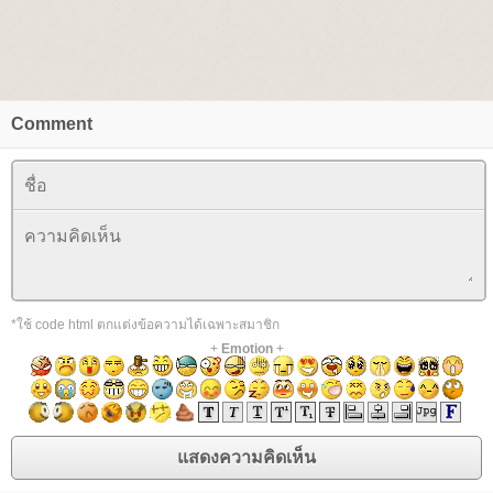
Comment
*ใช้ code html ตกแต่งข้อความได้เฉพาะสมาชิก
+
Emotion
+