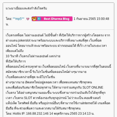
วะมาเยี่ยมและส่งกำลังใจครับ
ดย:
**mp5**
1 กันยายน 2565 15:00:48
น.
เว็บตรงสล็อต ไม่ผ่านเอเย่นต์ ไม่มีขั้นต่ำ ที่เปิดให้บริการจากผู้สร้างโดยตรง จาก
ต่างแดน jokerslot จะมาพร้อมระบบและบริการที่เหมาะสมที่สุด เว็บสล็อต
ออนไลน์ โดยมากแล้วจะมาพร้อมระบบ ฝากถอนออโต้ ที่เร็ว ภายในระยะเวลา
เพียงแค่ไม่ถึง
10 วินาที เว็บตรงไม่ผ่านเอเย่นต์ แตกง่า
ที่เปิดให้บริการ
สล็อตออนไลน์ ครบทุกค่าย เว็บสล็อตออนไลน์ เว็บตรงที่มาแรงมากที่สุดในตอนนี้
สมัครสมาชิกเวลานี้ รับโปรโมชั่นสล็อตออนไลน์ต่างๆมากมา
เว็บสล็อตแตกง่ายที่สุด จะมีโปรโมชั่น
ต่างๆมากมาย อัพเดทใหม่อยู่ตลอดเวลา เพื่อทดแทนสมาชิกทุกคน
ละเพื่อต้อนรับสมาชิกใหม่ทุกท่าน ให้สามารถร่วมสนุกกับ SLOT ONLINE
เว็บตรง ได้อย่างสนุกสนานเยอะขี้น ระบบซึ่งสามารถร่วมบันเทิงใจได้ทุกที่ทุก
เวลา เว็บตรง SLOT ควรต้องรองรับทุกอุปกรณ์ ไม่ว่าจะเป็น คอมพิวเตอร์
ท็ปเล็ต โทรศัพท์ มือถือ หรืออุปกรณ์อื่นๆ ที่สามารถใช้งานInternetได้ เกมสล็อต
มือถือ ที่จะช่วยเพิ่มความสะดวกสบายให้กับสมาชิกทุกคน
ดย: Hollis IP: 166.88.232.146 14 พฤศจิกายน 2565 23:14:13 น.