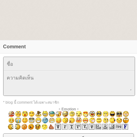
Comment
* blog นี้ comment ได้เฉพาะสมาชิก
+
Emotion
+