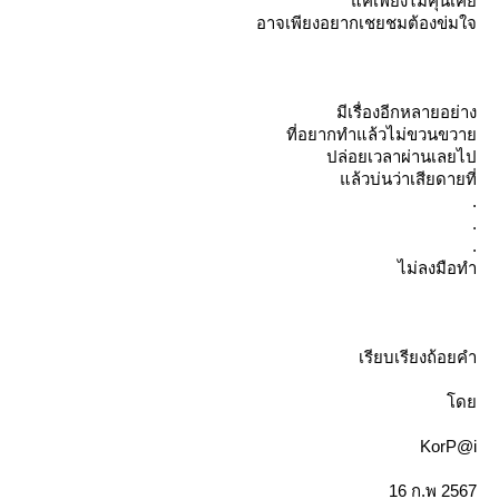
ค่เพียงไม่คุ้นเค
อาจเพียงอยากเชยชมต้องข่มใจ
มีเรื่องอีกหลายอย่าง
ที่อยากทำแล้วไม่ขวนขวา
ปล่อยเวลาผ่านเลยไป
ล้วบ่นว่าเสียดายที่
.
.
.
ไม่ลงมือทำ
เรียบเรียงถ้อยคำ
ด
KorP@i
16 ก.พ 2567