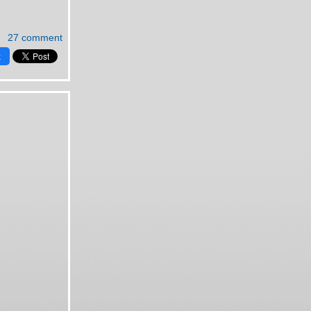
27 comment
k