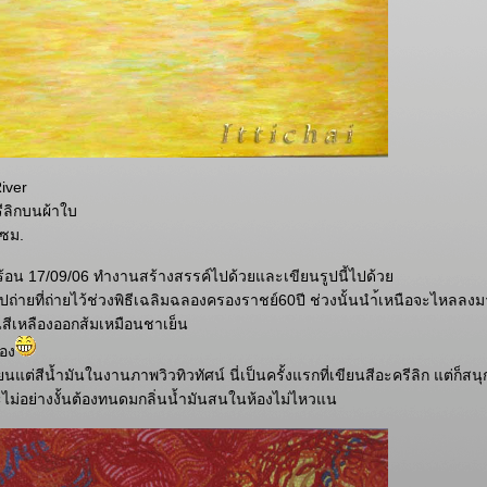
River
รีลิกบนผ้าใบ
 ซม.
ๆร้อน 17/09/06 ทำงานสร้างสรรค์ไปด้วยและเขียนรูปนี้ไปด้ว
รูปถ่ายที่ถ่ายไว้ช่วงพิธีเฉลิมฉลองครองราชย์60ปี ช่วงนั้นนำ้เหนือจะไหลลงม
นสีเหลืองออกส้มเหมือนชาเย็น
อง
ยนแต่สีน้ำมันในงานภาพวิวทิวทัศน์ นี่เป็นครั้งแรกที่เขียนสีอะครีลิก แต่ก็สน
ไม่อย่างงั้นต้องทนดมกลิ่นน้ำมันสนในห้องไม่ไหวแน