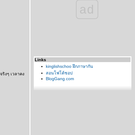
ad
Links
kinglishschoo ฝึกภาษากัน
สอนโฟโต้ชอป
ำจริงๆ เวลาคง
BlogGang.com