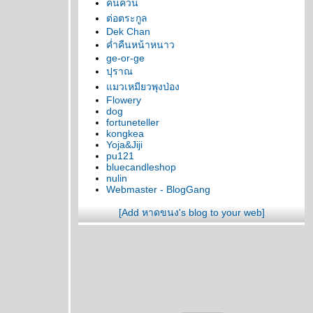
คนควน
ต่อตระกูล
Dek Chan
ค่ำคืนหน้าหนาว
ge-or-ge
ปุราณ
มวเหมียวพุงป่อง
Flowery
dog
fortuneteller
kongkea
Yoja&Jiji
pu121
bluecandleshop
nulin
Webmaster - BlogGang
[Add หาดขนง's blog to your web]