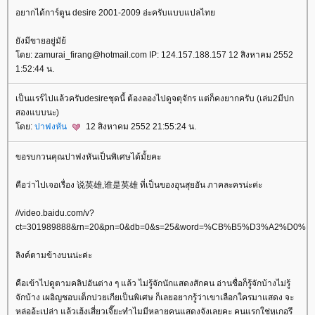
อยากได้การ์ตูน desire 2001-2009 อ่ะครับแบบแปลไท
ังมีขายอยู่มัย้
ดย: zamurai_firang@hotmail.com IP: 124.157.188.157 12 สิงหาคม 2552
1:52:44 น.
เป็นแรร์ไปแล้วครับdesireชุดนี้ ต้องลองไปดูจตุจักร แต่ก็คงยากครับ (เล่ม2มีปก
สองแบบนะ)
ดย:
ปาฟงหัน
12 สิงหาคม 2552 21:55:24 น.
ขอรบกวนคุณปาฟงหันเป็นพิเศษได้มั้ยคะ
คือว่าไปเจอเรื่อง 说英雄,谁是英雄 ที่เป็นของอุนสุยอัน ภาคละครน่ะค่ะ
//video.baidu.com/v?
ct=301989888&rn=20&pn=0&db=0&s=25&word=%CB%B5%D3%A2%D
ลิงค์ตามข้างบนน่ะค่ะ
คือเข้าไปดูตามคลิปอันต่าง ๆ แล้ว ไม่รู้จักนักแสดงสักคน อ่านชื่อก็รู้จักบ้างไม่รู้
จักบ้าง เผอิญชอบเต็กปวยเกียเป็นพิเศษ ก็เลยอยากรู้ว่าเขาเลือกใครมาแสดง จะ
หล่ออ้ะเปล่า แล้วเฮ้งเสี่ยวเจี๊ยะทำไมมีหลายคนแสดงจังเลยคะ คนแรกใช่หูเกอรึ