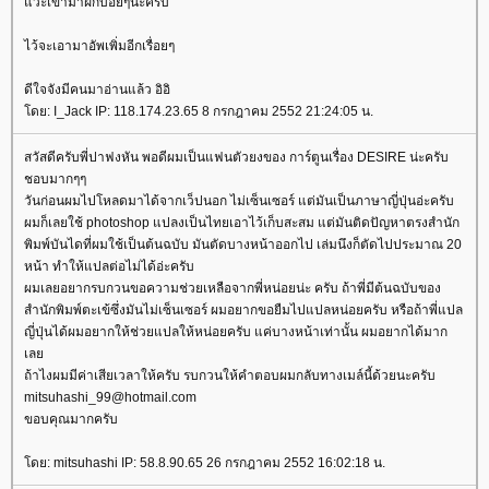
วะเข้ามาฝึกบ่อยๆนะครับ
ไว้จะเอามาอัพเพิ่มอีกเรื่อยๆ
ดีใจจังมีคนมาอ่านแล้ว อิอิ
ดย: I_Jack IP: 118.174.23.65 8 กรกฎาคม 2552 21:24:05 น.
สวัสดีครับพี่ปาฟงหัน พอดีผมเป็นแฟนตัวยงของ การ์ตูนเรื่อง DESIRE น่ะครับ
ชอบมากๆๆ
วันก่อนผมไปโหลดมาได้จากเว็ปนอก ไม่เซ็นเซอร์ แต่มันเป็นภาษาญี่ปุ่นอ่ะครับ
ผมก็เลยใช้ photoshop แปลงเป็นไทยเอาไว้เก็บสะสม แต่มันติดปัญหาตรงสำนัก
พิมพ์บันไดที่ผมใช้เป็นต้นฉบับ มันตัดบางหน้าออกไป เล่มนึงก็ตัดไปประมาณ 20
หน้า ทำให้แปลต่อไม่ได้อ่ะครับ
ผมเลยอยากรบกวนขอความช่วยเหลือจากพี่หน่อยน่ะ ครับ ถ้าพี่มีต้นฉบับของ
สำนักพิมพ์ตะเข้ซึ่งมันไม่เซ็นเซอร์ ผมอยากขอยืมไปแปลหน่อยครับ หรือถ้าพี่แปล
ญี่ปุ่นได้ผมอยากให้ช่วยแปลให้หน่อยครับ แค่บางหน้าเท่านั้น ผมอยากได้มาก
เล
ถ้าไงผมมีค่าเสียเวลาให้ครับ รบกวนให้คำตอบผมกลับทางเมล์นี้ด้วยนะครับ
mitsuhashi_99@hotmail.com
ขอบคุณมากครับ
ดย: mitsuhashi IP: 58.8.90.65 26 กรกฎาคม 2552 16:02:18 น.