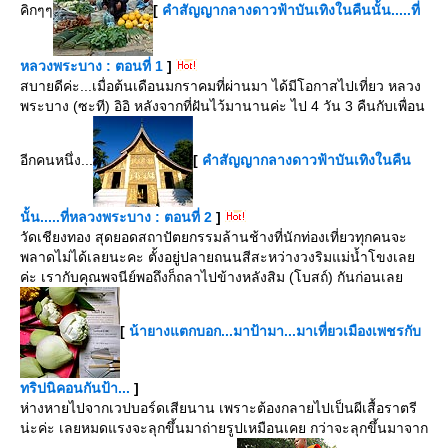
คิกๆๆ
[
คำสัญญากลางดาวฟ้าบันเทิงในคืนนั้น.....ที่
หลวงพระบาง : ตอนที่ 1
]
สบายดีค่ะ...เมื่อต้นเดือนมกราคมที่ผ่านมา ได้มีโอกาสไปเที่ยว หลวง
พระบาง (ซะที) อิอิ หลังจากที่ฝันไว้มานานค่ะ ไป 4 วัน 3 คืนกับเพื่อน
อีกคนหนึ่ง...
[
คำสัญญากลางดาวฟ้าบันเทิงในคืน
นั้น.....ที่หลวงพระบาง : ตอนที่ 2
]
วัดเชียงทอง สุดยอดสถาปัตยกรรมล้านช้างที่นักท่องเที่ยวทุกคนจะ
พลาดไม่ได้เลยนะคะ ตั้งอยู่ปลายถนนสีสะหว่างวงริมแม่น้ำโขงเล
ค่ะ เรากับคุณพจนีย์พอถึงก็ถลาไปข้างหลังสิม (โบสถ์) กันก่อนเล
[
น้ายางแตกบอก...มาป้ามา...มาเที่ยวเมืองเพชรกับ
ทริปนิคอนกันป้า...
]
ห่างหายไปจากเวปบอร์ดเสียนาน เพราะต้องกลายไปเป็นผีเสื้อราตรี
น่ะค่ะ เลยหมดแรงจะลุกขึ้นมาถ่ายรูปเหมือนเคย กว่าจะลุกขึ้นมาจาก