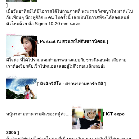
]
เมื่อวันอาทิตย์ได้มีโอกาสได้ไปถ่ายภาพที่ พระราชวังพญาไท มาค่ะไป
กับเพื่อนๆ ห้องฟูจิอีก 5 คน ไปครั้งนี้ เลยเป็นโอกาสที่จะได้ลองเลนส์
ตัวใหม่ด้วย คือ Sigma 10-20 mm น่ะค่ะ
[ Portrait ณ สวนรถไฟกับชาวนิคอน ]
ดีใจค่ะ ที่ได้ไปร่วมแจมถ่ายภาพนางแบบกับชาวนิคอนค่ะ เสียดา
เราต้องรีบกลับเร็วไปหน่อย เลยอยู่ไม่ถึงตอนเลิกเลยอ่ะ
[ มิวฉิกวีดีโอ : สาวนาตามหารัก อิอิ ]
หนู๋มาตามหาความฝันของหนู๋ค่ะ.....
[ ICT expo
2005 ]
น้าอุ้ย alfajet เค๊าชวนไปน่ะ ที่เมืองทองวันแรก แต่เดินได้ไม่เยอะเล