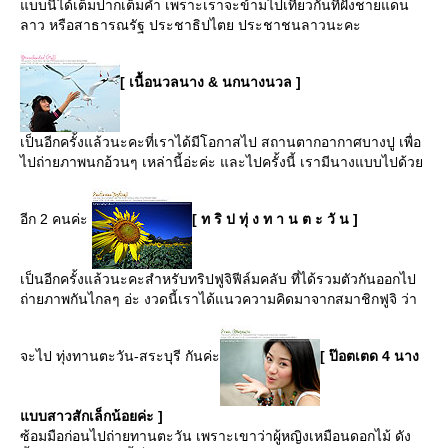
บบนี้ได้เต็มปากเต็มคำ เพราะเราจะข้ามไปเที่ยวกันที่ฝั่งชายแดน
ลาว หรือสาธารณรัฐ ประชาธิปไตย ประชาชนลาวนะคะ
[ เนื้อนวลนาง & นกนางนวล ]
เป็นอีกครั้งแล้วนะคะที่เราได้มีโอกาสไป สถานตากอากาศบางปู เพื่อ
ไปถ่ายภาพนกอ้วนๆ เหล่านี้อ่ะค่ะ และไปครั้งนี้ เรามีนางแบบไปด้ว
อีก 2 คนค่ะ
[ ท ริ ป ทุ่ ง ท า น ต ะ วั น ]
เป็นอีกครั้งแล้วนะคะสำหรับทริปฟูจิฟีล์มคลับ ที่ได้รวมตัวกันออกไป
ถ่ายภาพกันไกลๆ อ่ะ งวดนี้เราได้แนวความคิดมาจากสมาชิกฟูจิ ว่า
จะไป ทุ่งทานตะวัน-สระบุรี กันค่ะ
[ ป๊อตเตด 4 นาง
บบสาวสักเล็กน้อยค่ะ ]
ซ้อมมือก่อนไปถ่ายทานตะวัน เพราะเขาว่าผู้หญิงเหมือนดอกไม้ ดัง