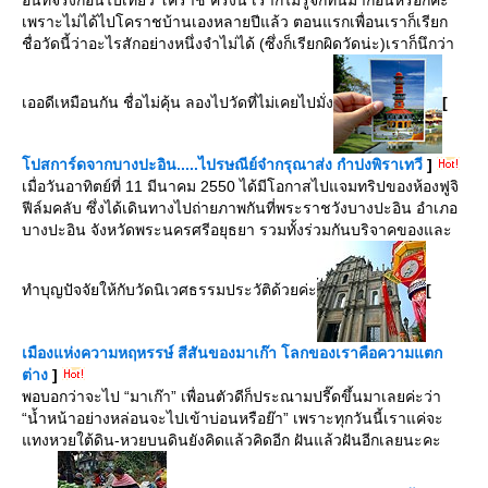
อันที่จริงก่อนไปเที่ยว โคราช ครั้งนี้ เราก็ไม่รู้จักที่นี่มาก่อนหรอกค่ะ
เพราะไม่ได้ไปโคราชบ้านเองหลายปีแล้ว ตอนแรกเพื่อนเราก็เรียก
ชื่อวัดนี้ว่าอะไรสักอย่างหนึ่งจำไม่ได้ (ซึ่งก็เรียกผิดวัดน่ะ)เราก็นึกว่า
เออดีเหมือนกัน ชื่อไม่คุ้น ลองไปวัดที่ไม่เคยไปมั่ง
[
ปสการ์ดจากบางปะอิน.....ไปรษณีย์จ๋ากรุณาส่ง กำปงพิราเทวี
]
เมื่อวันอาทิตย์ที่ 11 มีนาคม 2550 ได้มีโอกาสไปแจมทริปของห้องฟูจิ
ฟีล์มคลับ ซึ่งได้เดินทางไปถ่ายภาพกันที่พระราชวังบางปะอิน อำเภอ
บางปะอิน จังหวัดพระนครศรีอยุธยา รวมทั้งร่วมกันบริจาคของและ
ทำบุญปัจจัยให้กับวัดนิเวศธรรมประวัติด้วยค่ะ
[
เมืองแห่งความหฤหรรษ์ สีสันของมาเก๊า โลกของเราคือความแตก
ต่าง
]
พอบอกว่าจะไป “มาเก๊า” เพื่อนตัวดีก็ประณามปรี๊ดขึ้นมาเลยค่ะว่า
“น้ำหน้าอย่างหล่อนจะไปเข้าบ่อนหรือย๊า” เพราะทุกวันนี้เราแค่จะ
ทงหวยใต้ดิน-หวยบนดินยังคิดแล้วคิดอีก ฝันแล้วฝันอีกเลยนะคะ