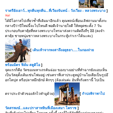
ราตรียังเยาว์...ทุกคืนทุกคืน...ที่เวียงจันทน์ - วังเวียง - หลวงพระบาง
]
ได้มีโอกาสไปเที่ยวซ้ำที่เดิมมาอีกแล้ว คุณพจน์เพื่อนเลิฟถามมาตั้งกะ
กลางปีว่าปีใหม่นี้จะไปไหนดี พอดีเจ้านายใจดี ให้หยุดซะตั้ง 7 วัน
ประกอบกับตาตุ้ยที่หลวงพระบางโทรมาส่งความคิดถึงถี่ๆ อิอิ (คงจำ
ตาตุ้ย ชายหนุ่มชาวหลวงพระบางในกระทู้เก่าเราได้นะคะ)
[
เดินเท้าจากหงสาถึงอยุธยา.....ในกองถ่า
พร้อมมิตร ฟิล์ม สตูดิโอ
]
จุดแรกก็คือ วัดของมหาเถรคันฉ่อง ของบางอย่างที่ทำฉากยังแอบเห็น
เป็นวัสดุดั้งเดิมเช่นโฟมอยู่ เช่นตราที่เสาประตูหมู่บ้านโยเดียเป็นรูปอ๊
อกโตปุส หรือปลาหมึกยักษ์ คิกๆๆ (ล้อเล่นค่ะ อันที่จริงตรานี้ ไปเป็น
ตราประจำตัวของลักไวทำมูด้วย)
[
กำปงพิราพาไป
วัดสรพงษ์...และปราสาทหินที่เมืองเสมา โคราช
]