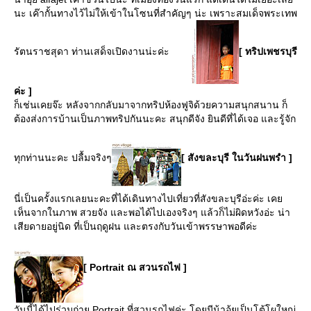
นะ เค๊ากั้นทางไว้ไม่ให้เข้าในโซนที่สำคัญๆ น่ะ เพราะสมเด็จพระเทพ
รัตนราชสุดา ท่านเสด็จเปิดงานน่ะค่ะ
[ ทริปเพชรบุรี
ค่ะ ]
ก็เช่นเคยจ๊ะ หลังจากกลับมาจากทริปห้องฟูจิด้วยความสนุกสนาน ก็
ต้องส่งการบ้านเป็นภาพทริปกันนะคะ สนุกดีจัง ยินดีที่ได้เจอ และรู้จัก
ทุกท่านนะคะ ปลื้มจริงๆ
[ สังขละบุรี ในวันฝนพรำ ]
นี่เป็นครั้งแรกเลยนะคะที่ได้เดินทางไปเที่ยวที่สังขละบุรีอ่ะค่ะ เค
เห็นจากในภาพ สวยจัง และพอได้ไปเองจริงๆ แล้วก็ไม่ผิดหวังอ่ะ น่า
เสียดายอยู่นิด ที่เป็นฤดูฝน และตรงกับวันเข้าพรรษาพอดีค่ะ
[ Portrait ณ สวนรถไฟ ]
วันนี้ได้ไปร่วมถ่าย Portrait ที่สวนรถไฟค่ะ โดยมีน้าอุ้ยเป็นโต้โผใหญ่