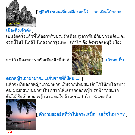
[
ฟูจิทริปชวนเที่ยวเมืองละโว้.....พาเดินโก้กลาง
เมืองลิงเจ้าค่ะ
]
เป็นอีกครั้งแล้วที่ได้ออกทริปประจำเดือนกุมภาพันธ์กับชาวฟูจินะคะ
งวดนี้ไปไม่ไกล้ไม่ไกลจากกรุงเทพฯ เท่าไร คือ จังหวัดลพบุรี เมือง
ละโว้ เมืองทหาร หรือเมืองลิงนี่ล่ะค่ะ
[
ล้วจะเก็บ
ดอกหญ้าเอามาฝาก.....เก็บจากที่ที่มีฝน.....
]
ล้วจะเก็บดอกหญ้าเอามาฝาก เก็บจากที่ที่มีฝน เก็บไว้ให้กับใครบาง
คน มีเม็ดฝนปนมากับใบ อยากให้เธอรักดอกหญ้า รักฟ้ารักฝนรัก
ต้นไม้ จึงเก็บดอกหญ้ามาแทนใจ ถ้าเธอไม่รับไว้...ฉันขอคืน
[
คำถามยอดฮิตที่ว่าไปเกาะเสม็ด - เสร็จไหม ???
]