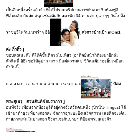
เป็นอีกหนึ่งครั้งแล้วจ้า ที่ได้ไปร่วมทริปถ่ายภาพกับสมาชิกห้องฟูจิ
ฟีล์มคลับ กันอ่ะ สนุกเช่นเดิมกับสมาชิก 34 ท่านค่ะ ปุเลงๆๆ กันไปถึง
ราชบุรีในวันฝนพรำๆ อิอิ
[ ส่งการบ้านป้า mOm1
ค่ะ กิ๋วกิ๊ว ]
ขอบคุณนะค๊ะ ที่ให้ดิชั้นติดรถไปเที่ยว (อาทิตย์หน้าก็ต้องมาอีกล่ะ
หัวหินนี่ อิอิ) ขอให้คู่บ่าว+สาว มีแต่ความสุข ชีวิตแต้มรอยยิ้มเหมือน
ดังวันนี้.....
ต ล อ ด ก า ล น า น แ ส น น า น น ะ ค ะ
[ ป้อม
พระสุเมรุ - สวนสันติชัยปราการ ]
อันที่จริง เพื่อนจากห้องฟูจิที่อยู่ต่างจังหวัดคนหนึ่ง (ป้านัน-filmgus) ได้
เข้ามาทำธุระที่บางกอกค่ะ จัดการธุระปะป้งเสร็จสรรพ เลยคิดจะเดิน
ถ่ายภาพเล่นในบางกอก จึงมาเจอกันบ่ายๆ ที่ป้อมพระสุเมรุจ้า