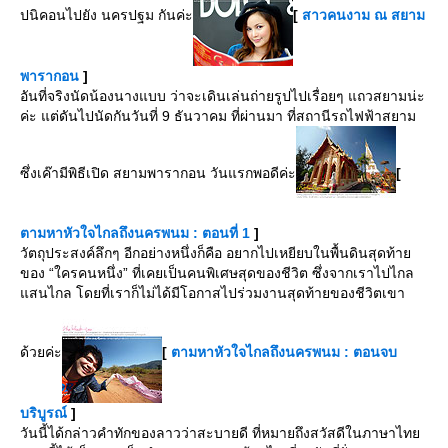
ปนิคอนไปยัง นครปฐม กันค่ะ
[
สาวคนงาม ณ สยาม
พารากอน
]
อันที่จริงนัดน้องนางแบบ ว่าจะเดินเล่นถ่ายรูปไปเรื่อยๆ แถวสยามน่ะ
ค่ะ แต่ดันไปนัดกันวันที่ 9 ธันวาคม ที่ผ่านมา ที่สถานีรถไฟฟ้าสยาม
ซึ่งเค๊ามีพิธีเปิด สยามพารากอน วันแรกพอดีค่ะ
[
ตามหาหัวใจไกลถึงนครพนม : ตอนที่ 1
]
วัตถุประสงค์ลึกๆ อีกอย่างหนึ่งก็คือ อยากไปเหยียบในพื้นดินสุดท้า
ของ “ใครคนหนึ่ง” ที่เคยเป็นคนพิเศษสุดของชีวิต ซึ่งจากเราไปไกล
สนไกล โดยที่เราก็ไม่ได้มีโอกาสไปร่วมงานสุดท้ายของชีวิตเขา
ด้วยค่ะ
[
ตามหาหัวใจไกลถึงนครพนม : ตอนจบ
บริบูรณ์
]
วันนี้ได้กล่าวคำทักของลาวว่าสะบายดี ที่หมายถึงสวัสดีในภาษาไท