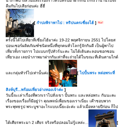
นำภาพบางส่วนและเรื่องราวที่ไปทริปมาฝากกัน เกรงว่านานไปจะ
ลืมกันไปเสียก่อนค่ะ ฮี่ฮี่
[
กำปงพิราพาไป : ทริปนครเซี่ยงไฮ้
]
ครั้งนี้ได้ไปเที่ยวที่เซี่ยงไฮ้มาค่ะ 19-22 พฤศจิกายน 2551 ไปโดยส
ปอนเซอร์ผลิตภัณฑ์ชนิดหนึ่งที่ทุกคนทั่วโลกรู้จักกันดี เป็นผู้พาไป
เที่ยวทั้งรายการ ไปแบบกรุ๊ปทัวร์นะคะ ไม่ได้เดินตะลอนซอกซอน
เที่ยวเอง เลยนำภาพมาฝากกันเท่าที่จะถ่ายได้ในขณะที่เดินตามไกด์
ละกลุ่มทัวร์ไปเท่านั้นค่ะ
[
ไปปั้นพระ หล่อพระที่
สิงห์บุรี...พร้อมเที่ยวอ่างทองเจ้าค่ะ
]
วันนี้จะเล่าเรื่องที่พวกเราไปสั่งเขา ปั้นพระ และหล่อพระ กันนะคะ
เรื่องของเรื่องก็มีอยู่ว่า คุณพจน์เพื่อนของเราเนี่ยะ เค๊าชอบพวก
พระพุทธรูป พระบูชาอะไรแบบเนี๊ยะอ่ะค่ะ แล้วเมื่อหลายปีก่อน ก็ไป
ได้เศียรพระมา 2 เศียร จริงหรือปลอมไม่รู้แหล่ะ...
[