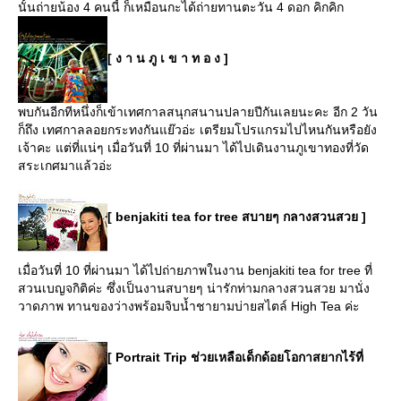
นั้นถ่ายน้อง 4 คนนี้ ก็เหมือนกะได้ถ่ายทานตะวัน 4 ดอก คิกคิก
[ ง า น ภู เ ข า ท อ ง ]
พบกันอีกทีหนึ่งก็เข้าเทศกาลสนุกสนานปลายปีกันเลยนะคะ อีก 2 วัน
ก็ถึง เทศกาลลอยกระทงกันแย๊วอ่ะ เตรียมโปรแกรมไปไหนกันหรือยัง
เจ้าคะ แต่ที่แน่ๆ เมื่อวันที่ 10 ที่ผ่านมา ได้ไปเดินงานภูเขาทองที่วัด
สระเกศมาแล้วอ่ะ
[ benjakiti tea for tree สบายๆ กลางสวนสวย ]
เมื่อวันที่ 10 ที่ผ่านมา ได้ไปถ่ายภาพในงาน benjakiti tea for tree ที่
สวนเบญจกิติค่ะ ซึ่งเป็นงานสบายๆ น่ารักท่ามกลางสวนสวย มานั่ง
วาดภาพ ทานของว่างพร้อมจิบน้ำชายามบ่ายสไตล์ High Tea ค่ะ
[ Portrait Trip ช่วยเหลือเด็กด้อยโอกาสยากไร้ที่