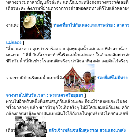
หลวงธรรมดาสามัญแล้วล่ะค่ะ แต่เป็นประหนึ่งดังสรวงสวรรค์เลยที
เดียวนะคะ ดังภาพที่ผ่านตาจากการถ่ายทอดสดทางทีวีไปแล้วหลายๆ
งานค่ะ
[
ท่องเที่ยวไปกับเพลงและภาพถ่าย : ลาสาว
ม่กลอง
]
"สิ้น..แสงดาว ดุเหว่าเร่าร้อง จากสุมทุมลุ่มน้ำแม่กลอง พี่จำจากน้อง
คนงาม..." ฮี่ฮี่ วันนี้เรามาทำซึ้งริมแม่น้ำแม่กลอง ในอำเภออัมพวาค่ะ
ชีวิตริมน้ำนี่มันช่างโรแมนติกจริงๆ น่าอิจฉาที่สุดค่ะ เคยฝันไว้จริงๆ
ว่าอยากมีบ้านริมแม่น้ำแบบนี้จัง
[
รอยยิ้มที่ไม่มีทาง
จางหายไปกับวันเวลา : พระนครศรีอยุธยา
]
ผ่านไปอีกทริปหนึ่งที่แสนสนุกกันแล้วนะคะ ถึงแม้ว่าลมฝนจะเริ่มลง
พริ้วมาลางๆ แล้ว ชาวหัวฟูก็ใจเด็ดจริงๆ ไม่มีใครยอมแพ้กันเลย ควัก
กล้องออกมาสู้ละอองฝนแบบมั่นใจไร้กังวลในทุกทริปทั่วไทยกันเลยที
เดียว
[
กลัวเจ้าเพลินจนลืมสุพรรณ สวนแตงแหล่ง