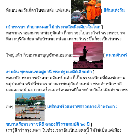
ที่นอน ตะวันก็ลาไปซะหล่ะ แห่ะแห่ะ
[
สีสันแห่งวัน
เข้าพรรษา ตักบาตรดอกไม้ ประเพณีหนึ่งเดียวในโลก
]
พอพวกเราออกมาจากชัยภูมิแล้ว ก็กะว่าจะไปแวะไหว้ พระพุทธบาท
ที่สระบุรีกันก่อนกลับบ้านซะหน่อย เพราะวันรุ่งขึ้นก็จะเป็นวันพระ
หญ่แล้ว ก็ขอมาเอาบุญซักหน่อยเถอะ
[
สนามจันทร์
งามล้น พุทธมณฑลคู่ธานี พระปฐมเจดีย์เสียดฟ้า
]
พอมาถึง พระราชวังสนามจันทร์ แล้ว ก็เป็นธรรมเนียมที่ต้องชักภาพ
หมู่ร่วมกัน ทริปนี้พวกเราถ่ายภาพหมู่กันด้านหน้า พระตำหนักชาลี
มงคลอาสน์ ค่ะ ถ่ายเสร็จแดดร้อนตาหยีก็แยกย้ายกันไปเดินถ่ายภาพร
อบๆ
[
เพริดแพร้วแพรวพราวกลางเจ้าพระยา :
ขบวนเรือพระราชพิธี ฉลองสิริราชสมบัติ ๖๐ ปี
]
เรารู้สึกว่ากรุงเทพฯ ในช่วงเวลาอันเป็นมงคลนี้ ไม่ใช่เป็นแค่เมือง