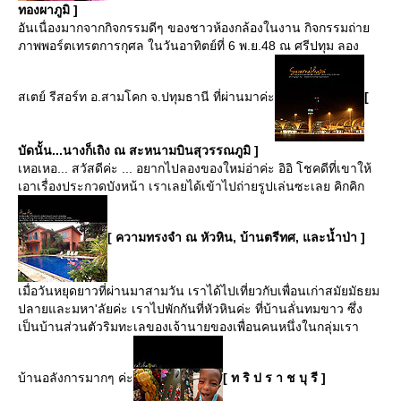
ทองผาภูมิ ]
อันเนื่องมากจากกิจกรรมดีๆ ของชาวห้องกล้องในงาน กิจกรรมถ่า
ภาพพอร์ตเทรตการกุศล ในวันอาทิตย์ที่ 6 พ.ย.48 ณ ศรีปทุม ลอง
สเตย์ รีสอร์ท อ.สามโคก จ.ปทุมธานี ที่ผ่านมาค่ะ
[
บัดนั้น...นางก็เถิง ณ สะหนามบินสุวรรณภูมิ ]
เหอเหอ... สวัสดีค่ะ ... อยากไปลองของใหม่อ่าค่ะ อิอิ โชคดีที่เขาให้
เอาเรื่องประกวดบังหน้า เราเลยได้เข้าไปถ่ายรูปเล่นซะเลย คิกคิก
[ ความทรงจำ ณ หัวหิน, บ้านตรีทศ, และน้ำป่า ]
เมื่อวันหยุดยาวที่ผ่านมาสามวัน เราได้ไปเที่ยวกับเพื่อนเก่าสมัยมัธยม
ปลายและมหา'ลัยค่ะ เราไปพักกันที่หัวหินค่ะ ที่บ้านลั่นทมขาว ซึ่ง
เป็นบ้านส่วนตัวริมทะเลของเจ้านายของเพื่อนคนหนึ่งในกลุ่มเรา
บ้านอลังการมากๆ ค่ะ
[ ท ริ ป ร า ช บุ รี ]