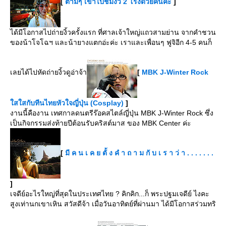
[
ตามๆ เขาไปชมงิ้ว 2 โรงด้วยคนค่ะ
]
ได้มีโอกาสไปถ่ายงิ้วครั้งแรก ที่ศาลเจ้าใหญ่แถวสามย่าน จากคำชวน
ของน้าโจโฉฯ และน้ายางแตกอ่ะค่ะ เราและเพื่อนๆ ฟูจิอีก 4-5 คนก็
เลยได้ไปหัดถ่ายงิ้วดูอ่าจ้า
[
MBK J-Winter Rock
สใสกับทีนไทยหัวใจญี่ปุ่น (Cosplay)
]
งานนี้คืองาน เทศกาลดนตรีร๊อคสไตล์ญี่ปุ่น MBK J-Winter Rock ซึ่ง
เป็นกิจกรรมส่งท้ายปีต้อนรับคริสต์มาส ของ MBK Center ค่ะ
[
มี ค น เ ค ย ตั้ ง คํ า ถ า ม กั บ เ ร า ว่ า . . . . . . .
]
เจดีย์อะไรใหญ่ที่สุดในประเทศไทย ? คิกคิก...ก็ พระปฐมเจดีย์ ไงคะ
สูงเท่านกเขาเหิน สวัสดีจ้า เมื่อวันอาทิตย์ที่ผ่านมา ได้มีโอกาสร่วมทริ