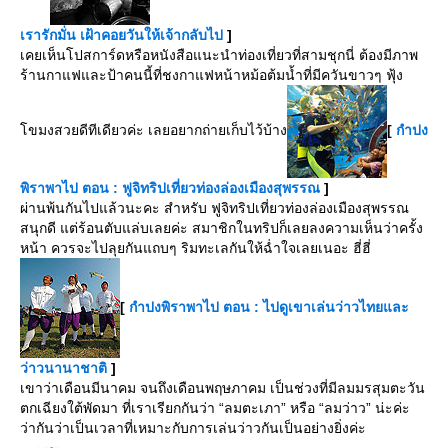
เรารักมั่น เฝ้าคอยวันให้เจ้ากลับไป
]
เคยเห็นโปสการ์ดหรือหนังสือแนะนำท่องเที่ยวที่สามชุกนี่ ต้องมีภาพ
ร้านกาแฟและป้าคนนี้ที่ชงกาแฟหน้าหม้อต้มน้ำที่มีควันขาวๆ ฟุ้ง
ขมงสวยดีทีเดียวค่ะ เลยอยากถ่ายเก็บไว้บ้าง
[
กำปง
พิราพาไป ตอน : ฟูจิทริปเที่ยวท่องล่องเมืองสุพรรณ
]
ผ่านพ้นกันไปแล้วนะคะ สำหรับ ฟูจิทริปเที่ยวท่องล่องเมืองสุพรรณ
สนุกดี แต่ร้อนตับแล่บเลยค่ะ สมาชิกในทริปก็เลยลงความเห็นว่าครั้ง
หน้า ควรจะไปลุยกันแถบๆ ริมทะเลกันให้ฉ่ำใจเลยเนอะ ฮี่ฮี่
[
กำปงพิราพาไป ตอน : ไปดูเขาเล่นว่าวไทยและ
ว่าวนานาชาติ
]
เขาว่าเดือนมีนาคม จนถึงเดือนพฤษภาคม เป็นช่วงที่มีลมมรสุมตะวัน
ตกเฉียงใต้พัดมา ที่เราเรียกกันว่า “ลมตะเภา” หรือ “ลมว่าว” น่ะค่ะ
ว่ากันว่าเป็นเวลาที่เหมาะกับการเล่นว่าวกันเป็นอย่างยิ่งค่ะ