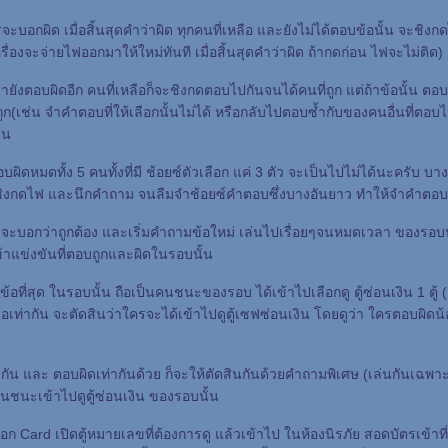
รจะบอกผิด เมื่อสิ้นสุดคำว่าผิด ทุกคนที่เหลือ และยังไม่ได้ตอบข้อนั้น จะชิงก
ครื่องจะจ่ายไฟออกมาให้ใหม่ทันที เมื่อสิ้นสุดคำว่าผิด ถ้ากดก่อน ไฟจะไม่ติด)
มายังตอบผิดอีก คนที่เหลือก็จะชิงกดตอบไปกันจนได้คนที่ถูก แต่ถ้าข้อนั้น ต
ก(เช่น จำคำตอบที่ให้เลือกนั้นไม่ได้ หรือกลับไปตอบซ้ำกับของคนอื่นที่ตอบไป
นน
บผิดหมดทั้ง 5 คนทั้งที่มี ช้อยซ์ตัวเลือก แค่ 3 ตัว จะเป็นไปไม่ได้นะครับ บ
ารชิงกดไฟ และนึกคำถาม จนลืมจำช้อยซ์คำตอบซึ่งบางอันยาว ทำให้จำคำตอบนั้น
ร จะบอกว่าถูกต้อง และเริ่มคำถามข้อใหม่ เล่นไปเรื่อยๆจนหมดเวลา ของรอบ
้าแข่งขันที่ตอบถูกและผิดในรอบนั้น
้อที่สุด ในรอบนั้น ถือเป็นคนชนะของรอบ ได้เข้าไปเลือกดู ตู้ซ่อนเงิน 1 ตู้ 
ท่ากัน จะตัดสินว่าใครจะได้เข้าไปดูตู้เซฟซ่อนเงิน โดยดูว่า ใครตอบผิดน้อย
่ากัน และ ตอบผิดเท่ากันด้วย ก็จะให้ตัดสินกันด้วยคำถามพิเศษ (เล่นกันเฉพา
าคนชนะเข้าไปดูตู้ซ่อนเงิน ของรอบนั้น
ก Card เปิดตู้หมายเลขที่ต้องการดู แล้วเข้าไป ในห้องนิรภัย สอดบัตรเข้าที่ตู