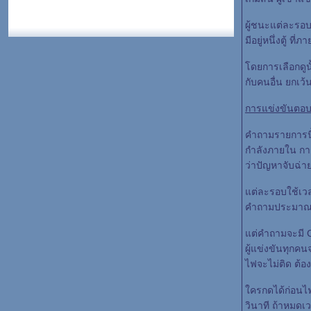
ผู้ชนะแต่ละรอบ จ
มีอยู่หนึ่งตู้ ที
ดยการเลือกดูนั้น
กับคนอื่น ยกเว้น
การแข่งขันตอ
คำถามรายการนี้ 
กำลังภายใน การ
ว่าปัญหาจับฉ่าย
ต่ละรอบใช้เวลา
คำถามประมาณ
ต่คำถามจะมี Ch
ผู้แข่งขันทุกค
ไฟจะไม่ติด ต้
ครกดได้ก่อนไฟ
วินาที ถ้าหมดเว