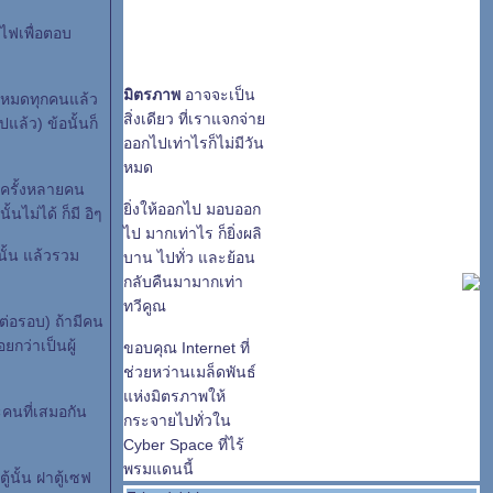
ดไฟเพื่อตอบ
มิตรภาพ
อาจจะเป็น
อบหมดทุกคนแล้ว
สิ่งเดียว ที่เราแจกจ่า
แล้ว) ข้อนั้นก็
ออกไปเท่าไรก็ไม่มีวัน
หมด
างครั้งหลายคน
ิ่งให้ออกไป มอบออก
ไม่ได้ ก็มี อิๆ
ไป มากเท่าไร ก็ยิ่งผลิ
นั้น แล้วรวม
บาน ไปทั่ว และย้อน
กลับคืนมามากเท่า
ทวีคูณ
(ต่อรอบ) ถ้ามีคน
กว่าเป็นผู้
ขอบคุณ Internet ที่
ช่วยหว่านเมล็ดพันธ์
ห่งมิตรภาพให้
ะคนที่เสมอกัน
กระจายไปทั่วใน
Cyber Space ที่ไร้
พรมแดนนี้
้นั้น ฝาตู้เซฟ