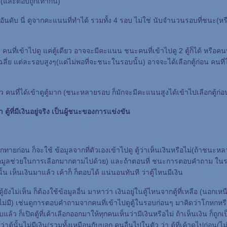
(และตอบถูกเท่ากัน)
อันดับ นี่ ดูจากคะแนนที่ทำได้ รวมทั้ง 4 รอบ ไม่ใช่ นับจำนวนรอบที่ชนะ(หรือต
้ คนที่เข้าไปดู แค่ตู้เดียว อาจจะมีคะแนน ชนะคนที่เข้าไปดู 2 ตู้ก็ได้ หรือคนที่
ลี่ย แต่ละรอบสูงๆ(แต่ไม่พอที่จะชนะในรอบนั้น) อาจจะได้เลือกตู้ก่อน คนที่ได้ด
 คนที่ได้เข้าดูตู้มาก (ชนะหลายรอบ ก็มักจะมีคะแนนสูงได้เข้าไปเลือกตู้ก่
า ตู้ที่มีเงินอยู่จริง เป็นผู้ชนะของการแข่งขัน
า
อกทายก่อน ก็จะใช้ ข้อมูลจากที่ตัวเองเข้าไปดู ตู้ว่าเห็นเงินหรือไม่(ถ้าชนะห
มีข้อมูลช่วยในการเลือกมากตามไปด้วย) และถ้าตอนที่ ชนะการตอบคำถาม ในรอ
นั้น เห็นเงินมาแล้ว เค้าก็ ก็ตอบได้ แน่นอนทันที ว่าตู้ไหนมีเงิน
้ยังไม่เห็น ก็ต้องใช้ข้อมูลอื่น มาหาว่า เงินอยู่ในตู้ไหนจากตู้ที่เหลือ (นอกเหนื
าไม่มี) เช่นดูการตอบคำถามจากคนที่เข้าไปดูตู้ในรอบก่อนๆ มาคิดว่าโกหกหรื
บแล้ว ก็เปิดตู้ที่เค้าเลือกออกมาให้ทุกคนเห็นว่ามีเงินหรือไม่ ถ้าเห็นเงิน ก็ถูกเ
ว่าตู้นั้นไม่มีเงิน(รวมทั้งเหมือนกับบอก คนอื่นไปในตัว ว่า ตู้ที่เค้าดูไปก่อน(ไม่ว