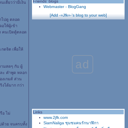
Friends' blogs
คนเดียวว่ามีเงิน
Webmaster - BlogGang
[Add -=Jfk=-'s blog to your web]
้าไปดู ตลอด
ให้ผู้เข้า
ง คนเปิดตู้ตลอด
ะกดจิต เพื่อให้
ad
มสดๆ กับ ผู้
ง และ คำพูด หลอก
์ของเกมส์ ส่วน
ริงได้มาก กว่า
Links
รือ ไม่
www.2jfk.com
SiamNaliga ชุมชมคนรักนาฬิกา
ไปด้วย จนครบทั้ง