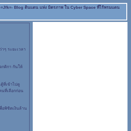
-=Jfk=- Blog
ดินแดน แห่ง มิตรภาพ ใน Cyber Space ที่ไร้พรมแดน
กว่าๆ ระยะเวลา
จกติกา กันให้
ที่เข้าไปดู
นที่เลือกก่อน
่อพิชิตเงินล้าน