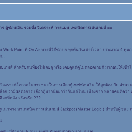
าร ตู้ซ่อนเงิน รวมทั้ง วิเคราะห์ วางแผน เทคนิคการเล่นเกมส์ ==
 Work Point ที่ On Air ทางทีวีสีช่อง 5 ทุกคืนวันเสาร์เวลา ประมาณ 4 ทุ่ม
ชม.
กมส์ สำหรับคนที่ยังไม่เคยดู หรือ เคยดูแต่ดูไม่ตลอดเกมส์ มาก่อนให้เข้าใ
วิเคราะห์โอกาสในการชนะในการเลือกตู้เซฟซ่อนเงิน ให้ถูกต้อง กับ จำนวนตู้
อก ว่ามีผลต่อการ เลือกตู้มากน้อยกว่ากันแค่ไหน เนื่องจาก หลายคนคิดว่า ค
ลือกที่หลัง จริงหรือ ???
แนวทาง หาเทคนิค การเล่นเกมส์ Jackpot (Master Logic ) สำหรับผู้ชนะ เพื
น
้าแข่งขัน มีจำนวน 5 คน แข่งขันกันตอบปัญหา รวม 4 รอบ