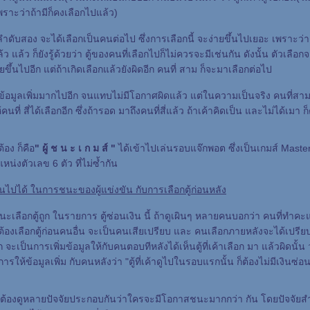
เพราะว่าถ้ามีก็คงเลือกไปแล้ว)
ำดับสอง จะได้เลือกเป็นคนต่อไป ซึ่งการเลือกนี้ จะง่ายขึ้นไปเยอะ เพราะว่
ล้ว แล้ว ก็ยังรู้ด้วยว่า ตู้ของคนที่เลือกไปก็ไม่ควรจะมีเช่นกัน ดังนั้น ตัวเลื
ายขึ้นไปอีก แต่ถ้าเกิดเลือกแล้วยังผิดอีก คนที่ สาม ก็จะมาเลือกต่อไป
มีข้อมูลเพิ่มมากไปอีก จนแทบไม่มีโอกาศผิดแล้ว แต่ในความเป็นจริง คนที่สาม
นที่ สี่ได้เลือกอีก ซึ่งถ้ารอด มาถึงคนที่สี่แล้ว ถ้าเค้าคิดเป็น และไม่ได้เมา ก็
ต้อง ก็คือ
" ผู้ ช น ะ เ ก ม ส์ "
ได้เข้าไปเล่นรอบแจ๊กพอต ซึ่งเป็นเกมส์ Mast
่งตัวเลข 6 ตัว ที่ไม่ซ้ำกัน
ปได้ ในการชนะของผู้แข่งขัน กับการเลือกตู้ก่อนหลัง
เลือกตู้ถูก ในรายการ ตู้ซ่อนเงิน นี้ ถ้าดูเผินๆ หลายคนบอกว่า คนที่ทำคะ
ะต้องเลือกตู้ก่อนคนอื่น จะเป็นคนเสียเปรียบ และ คนเลือกภายหลังจะได้เปรี
ะเป็นการเพิ่มข้อมูลให้กับคนตอบทีหลังได้เห็นตู้ที่เค้าเลือก มา แล้วผิดนั้น ว่าไ
ให้ข้อมูลเพิ่ม กับคนหลังว่า "ตู้ที่เค้าดูไปในรอบแรกนั้น ก็ต้องไม่มีเงินซ่อน
ต้องดูหลายปัจจัยประกอบกันว่าใครจะมีโอกาสชนะมากกว่า กัน โดยปัจจัยสำ