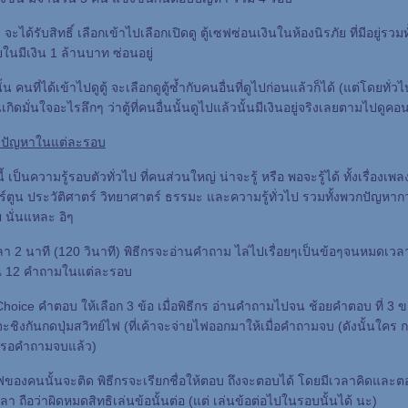
ะได้รับสิทธิ์ เลือกเข้าไปเลือกเปิดดู ตู้เซฟซ่อนเงินในห้องนิรภัย ที่มีอยู่รวมท
่ภายในมีเงิน 1 ล้านบาท ซ่อนอยู่
 คนที่ได้เข้าไปดูตู้ จะเลือกดูตู้ซ้ำกับคนอื่นที่ดูไปก่อนแล้วก็ได้ (แต่โดยทั่วไ
เกิดมั่นใจอะไรลึกๆ ว่าตู้ที่คนอื่นนั้นดูไปแล้วนั้นมีเงินอยู่จริงเลยตามไปดูคอน
บปัญหาในแต่ละรอบ
เป็นความรู้รอบตัวทั่วไป ที่คนส่วนใหญ่ น่าจะรู้ หรือ พอจะรู้ได้ ทั้งเรื่องเพ
์ตูน ประวัติศาตร์ วิทยาศาตร์ ธรรมะ และความรู้ทั่วไป รวมทั้งพวกปัญหากวน
 นั่นแหละ อิๆ
 2 นาที (120 วินาที) พิธีกรจะอ่านคำถาม ไล่ไปเรื่อยๆเป็นข้อๆจนหมดเวล
 12 คำถามในแต่ละรอบ
oice คำตอบ ให้เลือก 3 ข้อ เมื่อพิธีกร อ่านคำถามไปจน ช้อยคำตอบ ที่ 3 ข
นจะชิงกันกดปุ่มสวิทย์ไฟ (ที่เค้าจะจ่ายไฟออกมาให้เมื่อคำถามจบ (ดังนั้นใค
องรอคำถามจบแล้ว)
ของคนนั้นจะติด พิธีกรจะเรียกชื่อให้ตอบ ถึงจะตอบได้ โดยมีเวลาคิดและ
ลา ถือว่าผิดหมดสิทธิเล่นข้อนั้นต่อ (แต่ เล่นข้อต่อไปในรอบนั้นได้ นะ)