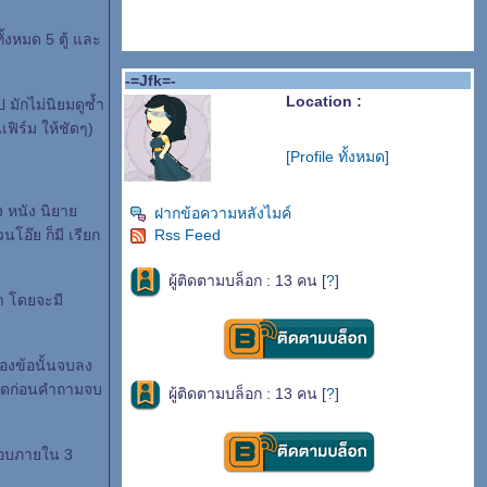
ั้งหมด 5 ตู้ และ
-=Jfk=-
Location :
ป มักไม่นิยมดูซ้ำ
เฟิร์ม ให้ชัดๆ)
[Profile ทั้งหมด]
ลง หนัง นิยา
ฝากข้อความหลังไมค์
โอ๊ย ก็มี เรียก
Rss Feed
ผู้ติดตามบล็อก : 13 คน [
?
]
า โดยจะมี
องข้อนั้นจบลง
ร กดก่อนคำถามจบ
ผู้ติดตามบล็อก : 13 คน [
?
]
ตอบภายใน 3