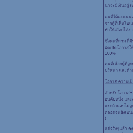
น่าจะมีเงินอยู่ 
คนที่ได้คะแนนล
จากตู้ที่เห็นไปแ
ทำให้เลือกได้ง่
ซึ่งคนที่สาม ก็
ผิดเปิดโอกาสให้ค
100%
คนที่เลือกตู้ที่ถูก
ปริศนา และตำแหน
อกาส ความเป็นไ
สำหรับโอกาสชนะ
อันดับหนึ่ง แล
รกถ้าตอบไม่ถูก จ
ตลอดจนยังเป็นการ
)
ต่จริงๆแล้ว คง