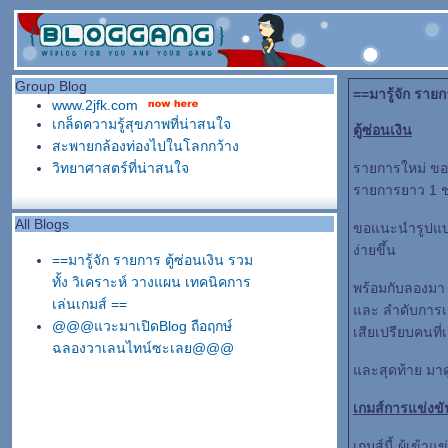
Group Blog
==มารู้จัก รายก
www.2jfk.com
เกล็ดความรู้สุขภาพที่น่าสนใจ
ตู้ซ่อนเงิน
สะพายกล้องท่องไปในโลกกว้าง
วิทยาศาสตร์ที่น่าสนใจ
รายการใหม่ ของ
รายการยาว 1 
All Blogs
ขอแนะนำรูปแบบเ
ง่ายขึ้น
==มารู้จัก รายการ ตู้ซ่อนเงิน รวม
ทั้ง วิเคราะห์ วางแผน เทคนิคการ
พร้อมกับลองมา 
เล่นเกมส์ ==
ละ ลำดับการเลื
@@@แวะมาเปิดBlog ถือฤกษ์
เสียเปรียบคนที่เ
ฉลองวาเลนไทน์ซะเลย@@@
ละสุดท้าย มาดู
เกมส์การแข่งขั
เกมส์นี้ ผู้เข