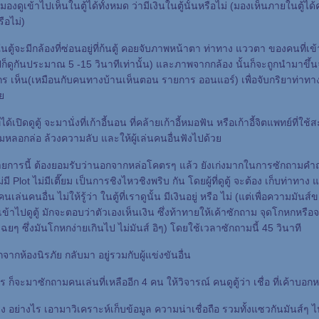
มองดูเข้าไปเห็นในตู้ได้ทั้งหมด ว่ามีเงินในตู้นั้นหรือไม่ (มองเห็นภายในตู้ได้
รือไม่)
ู้จะมีกล้องที่ซ่อนอยู่ที่ก้นตู้ คอยจับภาพหน้าตา ท่าทาง แววตา ของคนที่เข
ก็ดูกันประมาณ 5 -15 วินาทีเท่านั้น) และภาพจากกล้อง นั้นก็จะถูกนำมาขึ้นจอ
ร เห็น(เหมือนกับคนทางบ้านเห็นตอน รายการ ออนแอร์) เพื่อจับกริยาท่าทา
ว
ได้เปิดดูตู้ จะมานั่งที่เก้าอี้นอน ที่คล้ายเก้าอี้หมอฟัน หรือเก้าอี้จิตแพทย์ที่ใช้ส
ามหลอกล่อ ล้วงความลับ และให้ผู้เล่นคนอื่นฟังไปด้ว
ายการนี้ ต้องยอมรับว่านอกจากหล่อโคตรๆ แล้ว ยังเก่งมากในการซักถามคำถา
มี Plot ไม่มีเตี๊ยม เป็นการชิงไหวชิงพริบ กัน โดยผู้ที่ดูตู้ จะต้อง เก็บท่าทา
เล่นคนอื่น ไม่ให้รู้ว่า ในตู้ที่เราดูนั้น มีเงินอยู่ หรือ ไม่ (แต่เพื่อความมันส
่เข้าไปดูตู้ มักจะตอบว่าตัวเองเห็นเงิน ซึ่งท้าทายให้เค้าซักถาม จุดโกหกหรือจ
ฉยๆ ซึ่งมันโกหกง่ายเกินไป ไม่มันส์ อิๆ) โดยใช้เวลาซักถามนี้ 45 วินาที
กจากห้องนิรภัย กลับมา อยู่รวมกับผู้แข่งขันอื่น
ร ก็จะมาซักถามคนเล่นที่เหลืออีก 4 คน ให้วิจารณ์ คนดูตู้ว่า เชื่อ ที่เค้าบอกห
 อย่างไร เอามาวิเคราะห์เก็บข้อมูล ความน่าเชื่อถือ รวมทั้งแซวกันมันส์ๆ 