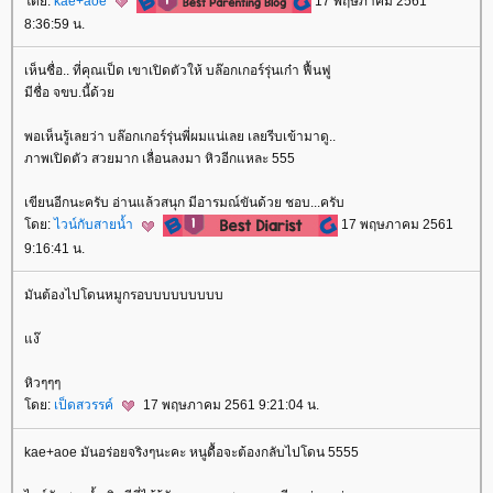
ดย:
kae+aoe
17 พฤษภาคม 2561
8:36:59 น.
เห็นชื่อ.. ที่คุณเป็ด เขาเปิดตัวให้ บล๊อกเกอร์รุ่นเก๋า ฟื้นฟู
มีชื่อ จขบ.นี้ด้ว
พอเห็นรู้เลยว่า บล๊อกเกอร์รุ่นพี่ผมแน่เลย เลยรีบเข้ามาดู..
ภาพเปิดตัว สวยมาก เลื่อนลงมา หิวอีกแหละ 555
เขียนอีกนะครับ อ่านแล้วสนุก มีอารมณ์ขันด้วย ชอบ...ครับ
ดย:
ไวน์กับสายน้ำ
17 พฤษภาคม 2561
9:16:41 น.
มันต้องไปโดนหมูกรอบบบบบบบบบ
ง๊
หิวๆๆๆ
ดย:
เป็ดสวรรค์
17 พฤษภาคม 2561 9:21:04 น.
kae+aoe มันอร่อยจริงๆนะคะ หนูดื้อจะต้องกลับไปโดน 5555