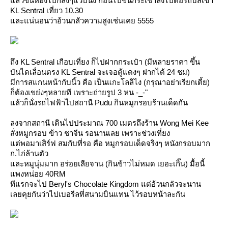
ล้วขึ้นห้องไปกลิ้งๆแว้บนึง ก่อนไปขึ้นกระเช้าลงไปต่อรถบัสเข้า
KL Sentral เที่ยว 10.30
ละแน่นอนว่าอ้วนกลัวความสูงเช่นเคย 5555
ถึง KL Sentral เกือบเที่ยง ก็ไปฝากกระเป๋า (มีหลายราคา ขึ้น
บันไดเลื่อนตรง KL Sentral จะเจอตู้แดงๆ ฝากได้ 24 ชม)
มีการสแกนหน้ากับนิ้ว คือ เป็นแกะโลลิไง (กรุณาอย่าเรียกเตี้ย)
ก็ต้องเขย่งๆหลายที เพราะถ่ายรูป 3 หน -_-"
ล้วก็นั่งรถไฟฟ้าไปสถานี Pudu กินหมูกรอบร้านเด็ดกัน
ลงจากสถานี เดินไปประมาณ 700 เมตรถึงร้าน Wong Mei Kee
สั่งหมูกรอบ ข้าว ชาจีน รอนานเลย เพราะช่วงเที่ยง
ต่พอมาเสิร์ฟ สมกับที่รอ คือ หมูกรอบเด็ดจริงๆ หนังกรอบมาก
ก.ไก่ล้านตัว
ละหมูนุ่มมาก อร่อยเลียจาน (กินข้าวไม่หมด เยอะเกิ๊น) มื้อนี้
พงหน่อย 40RM
ทีแรกจะไป Beryl's Chocolate Kingdom แต่อ้วนกลัวจะนาน
เลยคุยกันว่าไปเบอรีลที่สนามบินแทน ไว้รอบหน้าละกัน