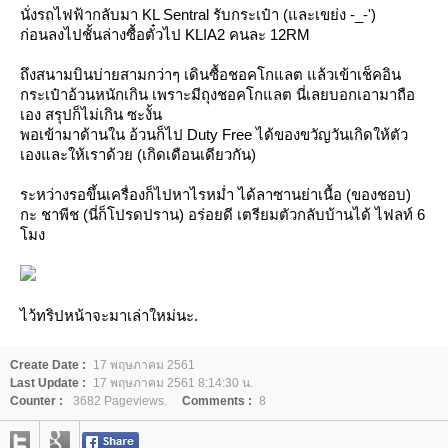
นั่งรถไฟฟ้ากลับมา KL Sentral รับกระเป๋า (และเขย่ง -_-')
ก่อนลงไปชั้นล่างซื้อตั๋วไป KLIA2 คนละ 12RM
ถึงสนามบินบ่ายสามกว่าๆ เดินซื้อชอคโกแลต แล้วเข้าเช็คอิน
กระเป๋าอ้วนหนักเกิน เพราะมีถุงชอคโกแลต นี่เลยบอกเอามาถือ
เอง สรุปก็ไม่เกิน ซะงั้น
พอเข้ามาด้านใน อ้วนก็ไป Duty Free ได้ของขวัญวันเกิดให้ตัว
เองและให้เราด้วย (เกิดเดือนเดียวกัน)
ระหว่างรอขึ้นเครื่องก็ไปหาไรหม่ำ ได้ลาซานย่าเนื้อ (ของชอบ)
กะ ชาพีช (นี่ก็โปรดปราน) อร่อยดี เตรียมตัวกลับบ้านได้ ไฟลท์ 6
มง
ไว้ทริปหน้าจะมาเล่าใหม่นะ.
Create Date :
17 พฤษภาคม 2561
Last Update :
17 พฤษภาคม 2561 8:14:30 น.
Counter :
3682 Pageviews.
Comments :
8