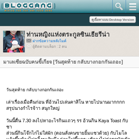
ท่านหญิงแห่งตระกูลซินเธียรีน่า
ฝากข้อความหลังไมค์
ผู้ติดตามบล็อก : 2 คน
มาเลเซียฉบับคนขี้เกียจ [วันสุดท้าย กลับบางกอกกันเถอะ]
วันสุดท้าย กลับบางกอกกันเถอะ
เล่าเรื่องเมื่อคืนก่อน ที่อ้วนไปเล่นคาสิโน หายไปนานมากกกก
สรุปนางกำไรจ้าา สนุกใหญ่
วันนี้ตื่น 7.30 ลงไปหาอะไรกินแถวๆ รร อ้วนกิน Kaya Toast กับ
ชา
ส่วนนี่กินโจ๊กไก่ไม่ใส่ผัก (ตอนสั่งคนขายยิ้มแซวด้วย) กับไมโล