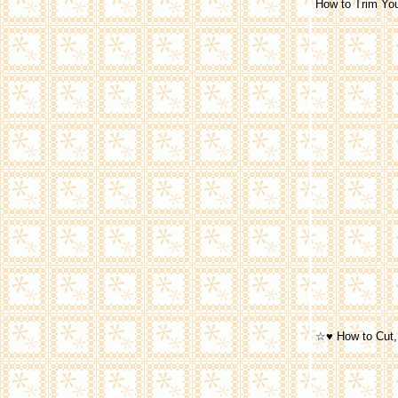
How to Trim Yo
☆♥ How to Cut,