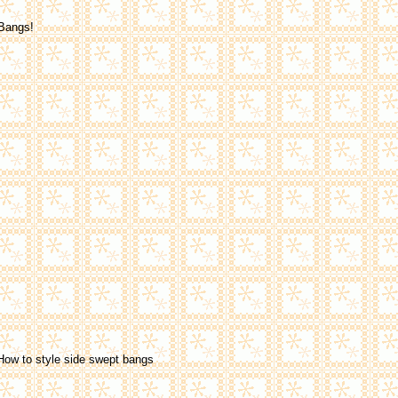
Bangs!
 How to style side swept bangs