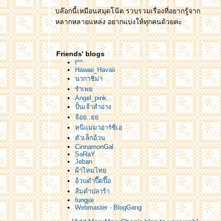
บล๊อกนี้เหมือนสมุดโน๊ต รวบรวมเรื่องที่อยากรู้จาก
หลากหลายแหล่ง อยากแบ่งให้ทุกคนด้วยค่ะ
Friends' blogs
I^^
Hawaii_Havaii
นากาชิม่า
รำเพ
Angel_pink...
ปั้นเจ้าสำอาง
จ้อย..
หนีแม่มาอาร์ซีเอ
ตัวเล็กอ้วน
CinnamonGal
SaRaY
Jeban
ผ้าไหมไท
อ้วนดำปื๊ดปื๊อ
ส้มตำปลาร้า
fungjai
Webmaster - BlogGang