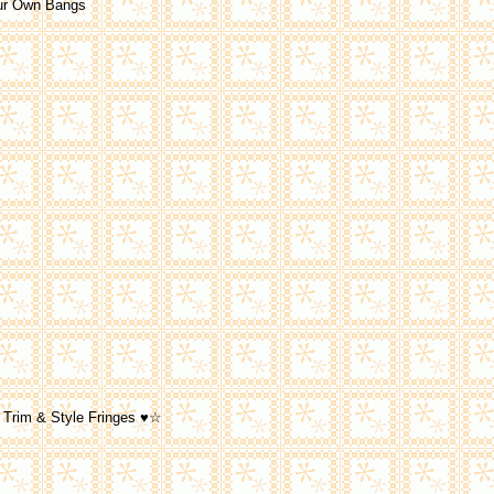
ur Own Bangs
 Trim & Style Fringes ♥☆