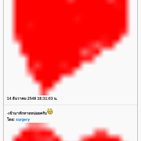
14 ธันวาคม 2548 18:31:03 น.
-เข้ามาทักทายหน่อยครับ
ดย:
surgery