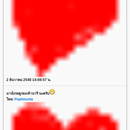
2 ธันวาคม 2548 14:08:57 น.
มานั่งรอดูรองเท้านารี นะครับ
ดย:
Paphmania