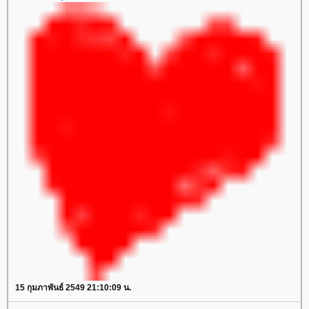
15 กุมภาพันธ์ 2549 21:10:09 น.