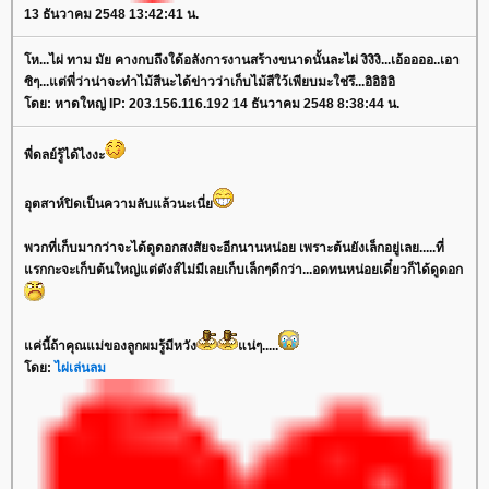
13 ธันวาคม 2548 13:42:41 น.
ห...ไผ่ ทาม มัย คางกบถึงใด้อลังการงานสร้างขนาดนั้นละไผ่ งิงิงิ...เอ้ออออ..เอา
ซิๆ...แต่พี่ว่าน่าจะทำไม้สีนะได้ข่าวว่าเก็บไม้สีใว้เพียบมะใช่รึ...อิอิอิอิ
ดย: หาดใหญ่ IP: 203.156.116.192 14 ธันวาคม 2548 8:38:44 น.
พี่ดลย์รู้ได้ไงงะ
อุตสาห์ปิดเป็นความลับแล้วนะเนี่
พวกที่เก็บมากว่าจะได้ดูดอกสงสัยจะอีกนานหน่อย เพราะต้นยังเล็กอยู่เลย.....ที่
รกกะจะเก็บต้นใหญ่แต่ตังส์ไม่มีเลยเก็บเล็กๆดีกว่า...อดทนหน่อยเดี๋ยวก็ได้ดูดอก
ค่นี้ถ้าคุณแม่ของลูกผมรู้มีหวัง
น่ๆ.....
ดย:
ไผ่เล่นลม