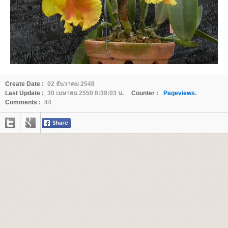
Create Date :
02 ธันวาคม 2548
Last Update :
30 เมษายน 2550 8:39:03 น.
Counter :
Pageviews.
Comments :
44