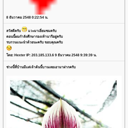
8 ธันวาคม 2548 0:22:54 น.
สวัสดีครับ
วะมาเยี่ยมชมครับ
ตอนนี้ผมกำลังศึกษารองเท้านารีอยู่ครับ
รบกวนแนะนำด้วยนะครับ ขอบคุณครับ
ดย: Hexter IP: 203.185.133.6 9 ธันวาคม 2548 9:39:39 น.
ช่วงนี้ที่บ้านมีแต่เจ้าต้นนี้บานเลยเอามาฝากครับ