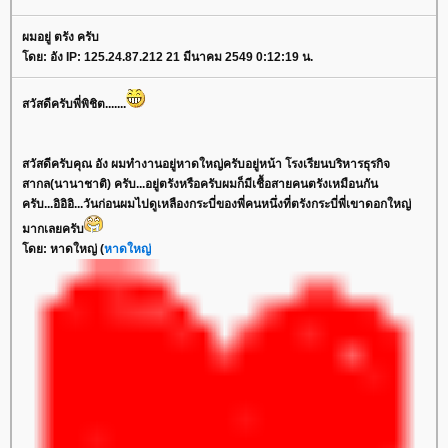
ผมอยู่ ตรัง ครับ
ดย: อัง IP: 125.24.87.212 21 มีนาคม 2549 0:12:19 น.
สวัสดีครับพี่พิชิต.......
สวัสดีครับคุณ อัง ผมทำงานอยู่หาดใหญ่ครับอยู่หน้า โรงเรียนบริหารธุรกิจ
สากล(นานาชาติ) ครับ...อยู่ตรังหรือครับผมก็มีเชื้อสายคนตรังเหมือนกัน
ครับ...อิอิอิ...วันก่อนผมไปดูเหลืองกระบี่ของพี่คนหนึ่งที่ตรังกระบี่พี่เขาดอกใหญ่
มากเลยครับ
ดย: หาดใหญ่ (
หาดใหญ่