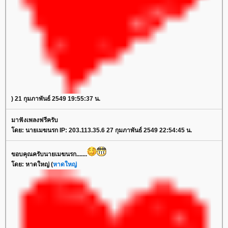
) 21 กุมภาพันธ์ 2549 19:55:37 น.
มาฟังเพลงฟรีครับ
ดย: นายเมฆนรก IP: 203.113.35.6 27 กุมภาพันธ์ 2549 22:54:45 น.
ขอบคุณครับนายเมฆนรก.......
ดย: หาดใหญ่ (
หาดใหญ่