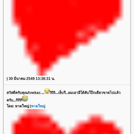
) 30 มีนาคม 2549 13:38:31 น.
สวัสดีครับคุณAnekac....
งิงิงิ...เล็บรึ...ผมเอาอีโต้สับโป๊กเดียวขาดไปแล้ว
ครับ...กิกิกิ
ดย: หาดใหญ่ (
หาดใหญ่