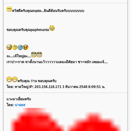
สวัสดีครับคุณtopiw...ยินดีต้อนรับครับบบบบบบบ
ขอบคุณครับคุณpaphmania
งะ....เจ้ใหญ่อะ....
เราปา+กาด หาตั้งนานแว้ววววววแตมะมีคัยมา ซา+หมัก เลยอะเจ้....
ครับคุณ ว่าน ขอบคุณครับ
ดย: หาดใหญ่ IP: 203.156.118.171 3 ธันวาคม 2548 8:09:51 น.
วะมาเยี่ยมครับ
ดย:
นายยล