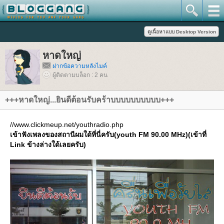
หาดใหญ่
ฝากข้อความหลังไมค์
ผู้ติดตามบล็อก : 2 คน
+++หาดใหญ่...ยินดีต้อนรับคร้าบบบบบบบบบบ+++
//www.clickmeup.net/youthradio.php
เข้าฟังเพลงของสถานีผมใด้ที่นี่ครับ(youth FM 90.00 MHz)(เข้าที่
Link ข้างล่างใด้เลยครับ)