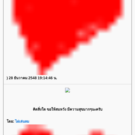
) 28 ธันวาคม 2548 19:14:46 น.
คิดสิ่งใด ขอให้สมหวัง มีความสุขมากๆนะครับ
ดย:
ไผ่เล่นลม