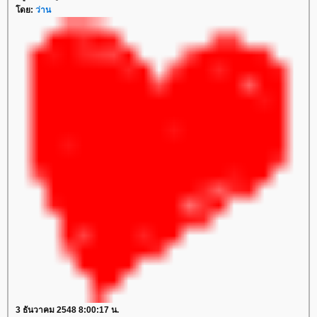
ดย:
ว่าน
3 ธันวาคม 2548 8:00:17 น.