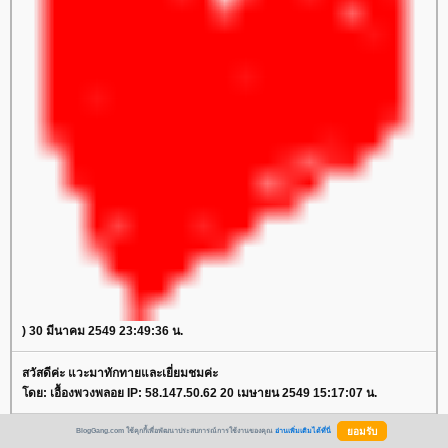
) 30 มีนาคม 2549 23:49:36 น.
สวัสดีค่ะ แวะมาทักทายและเยี่ยมชมค่ะ
ดย: เอื้องพวงพลอย IP: 58.147.50.62 20 เมษายน 2549 15:17:07 น.
BlogGang.com ใช้คุกกี้เพื่อพัฒนาประสบการณ์การใช้งานของคุณ
อ่านเพิ่มเติมได้ที่นี่
รองเท้าเต็มไปหมดเลย ขอให้ผมซักคู่ได้มั้ยอ่ะครับฮิๆๆล้อเล่นนะครับ