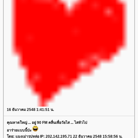
16 ธันวาคม 2548 1:41:51 น.
คุณหาดใหญ่ ... อยู่ 90 FM คลื่นเพื่อวัยไส ... ไสหัวไป
อาร่ายแบบนี้ป่ะ
ดย: แมงเม่ารูปหล่อ IP: 202.142.195.71 22 ธันวาคม 2548 15:58:56 น.