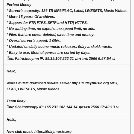
Perfect Money
* Server's capacity: 186 TB MP3/FLAC, Label, LIVESETS, Music Videos.
* More 15 years Of archives.
* Support for FTP, FTPS, SFTP and HTTP, HTTPS.
* No waiting time, no captcha, no speed limit, no ads.
* Files that are never deleted, save time and money.
* Overal server's speed: 1 Gb/s.
* Updated on daily scene music releases: 0day and old music.
* Easy to use: Most of genres are sorted by days.
โดย: Patricksoymn IP: 89.39.106.222 21 มกราคม 2566 6:57:54 น.
Hello,
Warez music download private server https://0daymusic.org MP3,
FLAC, LIVESETS, Music Videos.
Team 0day
โดย: Sheltonceapy IP: 165.231.182.144 14 ตุลาคม 2566 17:40:13 น.
Hello,
New club music https://0daymusic.org