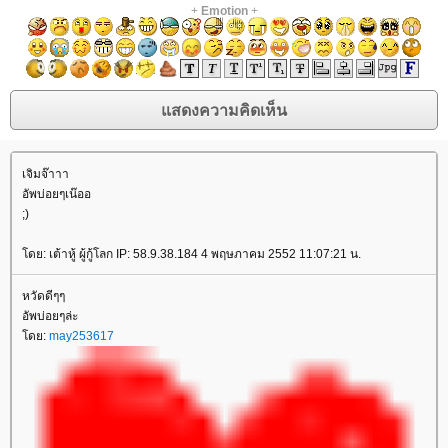
+
Emotion
+
เจิมจ๊าาา
อัพบ่อยๆเน๊ออ
;)
โดย: เต้าหู้ ผู้กู้โลก IP: 58.9.38.184 4 พฤษภาคม 2552 11:07:21 น.
หวัดดีๆๆ
อัพบ่อยๆล่ะ
โดย:
may253617