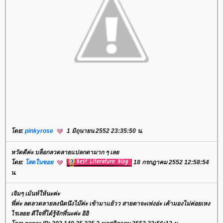
โดย:
pinkyrose
1 มิถุนายน 2552 23:35:50 น.
หวัดดีค่ะ บล็อกลวดลายแปลกตามาก ๆ เลย
โดย:
โสดในซอย
18 กรกฎาคม 2552 12:58:54
น.
เจิมๆ เม้นท์ให้นะค่ะ
พี่ค่ะ ลดลวดลายลงนิดนึงไม๊ค่ะ เข้ามาแย้วว สายตาจะเพ่งอ่ะ เค้ามองไม่ค่อยเหง
ไรเลยย ดีใจที่ได้รู้จักพี่นะค่ะ อิอิ