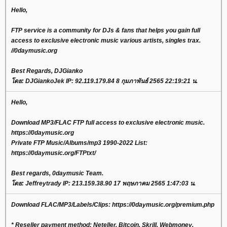
Hello,
FTP service is a community for DJs & fans that helps you gain full
access to exclusive electronic music various artists, singles trax.
//0daymusic.org
Best Regards, DJGianko
โดย: DJGiankoJek IP: 92.119.179.84 8 กุมภาพันธ์ 2565 22:19:21 น.
Hello,
Download MP3/FLAC FTP full access to exclusive electronic music.
https://0daymusic.org
Private FTP Music/Albums/mp3 1990-2022 List:
https://0daymusic.org/FTPtxt/
Best regards, 0daymusic Team.
โดย: Jeffreytrady IP: 213.159.38.90 17 พฤษภาคม 2565 1:47:03 น.
Download FLAC/MP3/Labels/Clips: https://0daymusic.org/premium.php
* Reseller payment method: Neteller, Bitcoin, Skrill, Webmoney,