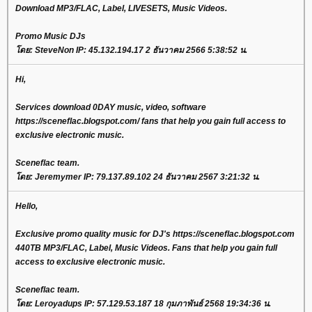
Download MP3/FLAC, Label, LIVESETS, Music Videos.
Promo Music DJs
โดย: SteveNon IP: 45.132.194.17 2 ธันวาคม 2566 5:38:52 น.
Hi,
Services download 0DAY music, video, software
https://sceneflac.blogspot.com/ fans that help you gain full access to
exclusive electronic music.
Sceneflac team.
โดย: Jeremymer IP: 79.137.89.102 24 ธันวาคม 2567 3:21:32 น.
Hello,
Exclusive promo quality music for DJ's https://sceneflac.blogspot.com
440TB MP3/FLAC, Label, Music Videos. Fans that help you gain full
access to exclusive electronic music.
Sceneflac team.
โดย: Leroyadups IP: 57.129.53.187 18 กุมภาพันธ์ 2568 19:34:36 น.