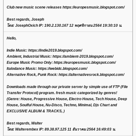
Club new music scene releases https://europesmusic.blogspot.com/
Best regards, Joseph
โดย: JosephOxich IP: 190.2.130.167 12 พฤศจิกายน 2564 19:30:10 น.
Hello,
Indie Music: https://indie2019.blogspot.com/
Ambient, Industrial Music: https://ambient-2019.blogspot.com/
Europe Music Promo Only: https://europesmusic.blogspot.com/
Italodance Music: https://webidc.blogspot.com/
Alternative Rock, Punk Rock: https://alternativesrock.blogspot.com/
Downloads made through our private server by simple use of FTP (File
Transfer Protocol) program. fresh music categorized by genres!
(Genre: House, Progressive House, Electro House, Tech House, Deep
House, Soulful House, Nu-Disco, Techno, Minimal, Djs Chart and
EXCLUSIVE ALBUM & TRACKS, )
Best regards, Walter
โดย: Walterembex IP: 89.38.97.125 11 ธันวาคม 2564 16:49:03 น.