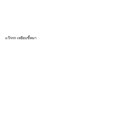
ว๊กกก เหยียบขี้หมา