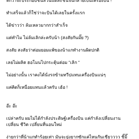
ที่กว่าจะประกอบชิ้นส่วนแต่ละชิ้นจนกลายเป็นเครื่องบิน !
ทำเสร็จแล้วก็ใช่ว่าจะบินได้เลยในครั้งแรก
ได้ข่าวว่า ล้มเหลวมากกว่าสำเร็จ
ต่ทำไม ไม่ล้มเลิกล่ะครับน้า (สงสัยกันมั๊ย ?)
สงสัย สงสัยว่าต่อมยอมแพ้ของน้าแกทำงานผิดปกติ
เลยไม่ผลิต ฮอโมนไปกระตุ้นต่อม “เลิก “
ไม่อย่างนั้น เราคงได้นั่งรถข้ามทวีปแทนเครื่องบินแน่ๆ
ค่คิดก็เหนื่อยแทนแล้วครับ เฮ้อ !
อ๊ะ อ๊ะ
เปล่าครับ ผมไม่ได้กำลังประดิษฐ์เครื่องบิน แค่กำลังเปลี่ยนงาน
เปลี่ยน ชีวิต เปลี่ยนที่นอนใหม่
ง่ายกว่าที่น้าแกทำร้อยเท่า มันจะยุ่งยากซักแค่ไหนกันเชียวววว ชิ๊มิ๊