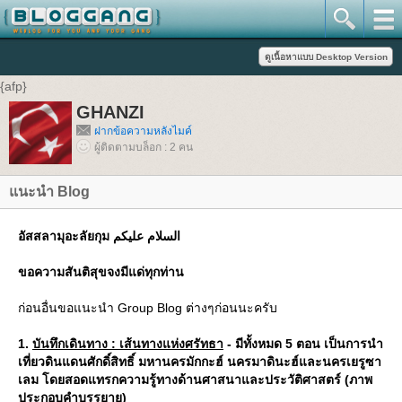
{afp}
GHANZI
ฝากข้อความหลังไมค์
ผู้ติดตามบล็อก : 2 คน
แนะนำ Blog
อัสสลามุอะลัยกุม السلام عليكم
ขอความสันติสุขจงมีแด่ทุกท่าน
ก่อนอื่นขอแนะนำ Group Blog ต่างๆก่อนนะครับ
1.
บันทึกเดินทาง : เส้นทางแห่งศรัทธา
- มีทั้งหมด 5 ตอน เป็นการนำ
เที่ยวดินแดนศักดิ์สิทธิ์ มหานครมักกะฮ์ นครมาดินะฮ์และนครเยรูซา
เลม โดยสอดแทรกความรู้ทางด้านศาสนาและประวัติศาสตร์ (ภาพ
ประกอบคำบรรยาย)