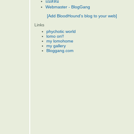
ม่สลิ่ม
Webmaster - BlogGang
[Add BloodHound's blog to your web]
Links
phychotic world
lomo on!!
my lomohome
my gallery
Bloggang.com