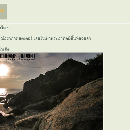
าใส ::
รมณ์อยากกดชัตเตอร์ เลยไปเฝ้าพระอาทิตย์ขึ้นที่สงขลา
้าเส้ง