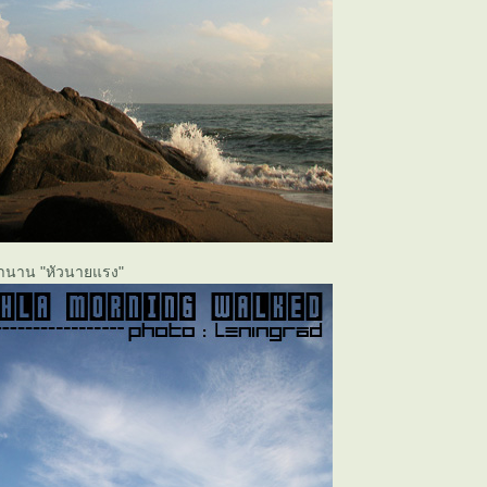
ำนาน "หัวนายแรง"