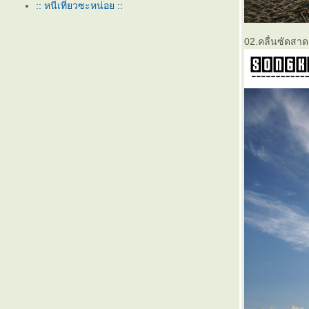
:: หนีเที่ยวซะหน่อย ::
02.คลื่นซัดสา