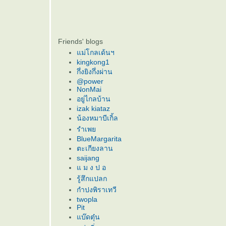
Friends' blogs
ม่โกลเด้นฯ
kingkong1
กึ่งยิงกึ่งผ่าน
@power
NonMai
อยู่ไกลบ้าน
izak kiataz
น้องหมาบีเกิ้ล
รำเพ
BlueMargarita
ตะเกียงลาน
saijang
ม ง ป อ
รู้สึกแปลก
กำปงพิราเทวี
twopla
Pit
บ๊ดตุ๋น