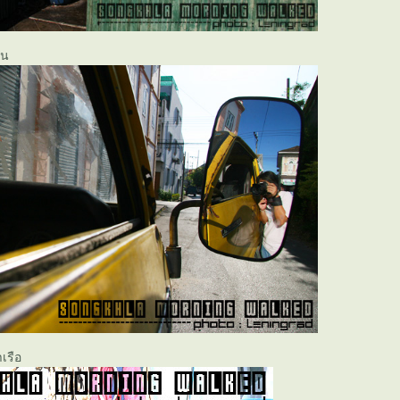
่น
เรือ