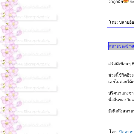
ว่าถูกมั้
จะ
ดย: ปลายอ้อ
สหายของข้าพเจ
สวัสดีเพื่อนๆ
ช่วงนี้ชีวิตอีรุ
เลยไม่ค่อยได้
ปริศนาแกะจาก
ชื่อจีนของวัด
ังคิดถึงสหาย
ดย:
ปิดตาห