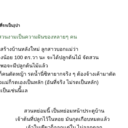
ี่รกเป็น)ป่า
บสวนงามเป็นความฝันของหลายๆ คน
ินสร้างบ้านหลังใหม่
ลูกสาวบอกแม่ว่า
่างน้อย 100 ตร.วา นะ จะได้ปลูกต้นไม้ จัดสวน
นก็พอจะมีปลูกต้นไม้แล้ว
็คนตัดหญ้า รดน้ำนี่ซิหายากจริง ๆ ต้องจ้างเค้ามาตัด
วแม่ก็รดเองเป็นหลัก (อันที่จริง ไม่รดเป็นหลัก)
ป็นเช่นนี้้แล
สวนหย่อมนี้ เป็นหย่อมหน้าประตูบ้าน
เจ้าต้นที่ปลูกไว้ในหอย มันกุดเกือบหมดแล้ว
เจ้าใบเขียวก็ออกแต่ใบ ไม่ออกดอก