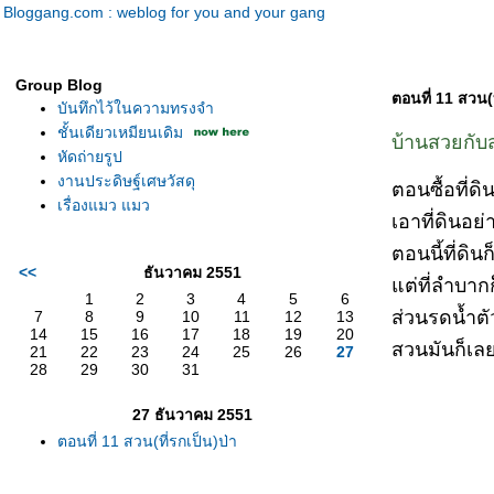
Bloggang.com : weblog for you and your gang
Group Blog
ตอนที่ 11 สวน(ท
บันทึกไว้ในความทรงจำ
ชั้นเดียวเหมียนเดิม
บ้านสวยกั
หัดถ่ายรูป
งานประดิษฐ์เศษวัสดุ
ตอนซื้อที่ด
เรื่องแมว แมว
เอาที่ดินอย
ตอนนี้ที่ดิ
<<
ธันวาคม 2551
ต่ที่ลำบากก
1
2
3
4
5
6
ส่วนรดน้ำตั
7
8
9
10
11
12
13
14
15
16
17
18
19
20
สวนมันก็เลยเ
21
22
23
24
25
26
27
28
29
30
31
27 ธันวาคม 2551
ตอนที่ 11 สวน(ที่รกเป็น)ป่า